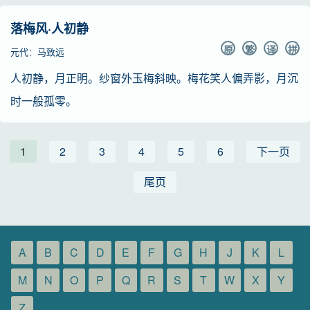
落梅风·人初静
原
繁
译
拼
元代
：
马致远
人初静，月正明。纱窗外玉梅斜映。梅花笑人偏弄影，月沉
时一般孤零。
1
2
3
4
5
6
下一页
尾页
A
B
C
D
E
F
G
H
J
K
L
M
N
O
P
Q
R
S
T
W
X
Y
Z