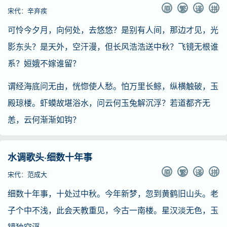
原
繁
译
拼
宋代
：
辛弃疾
可怜今夕月，向何处，去悠悠？是别有人间，那边才见，光
影东头？是天外，空汗漫，但长风浩浩送中秋？飞镜无根谁
系？姮娥不嫁谁留？
谓经海底问无由，恍惚使人愁。怕万里长鲸，纵横触破，玉
殿琼楼。虾蟆故堪浴水，问云何玉兔解沉浮？若道都齐无
恙，云何渐渐如钩？
水调歌头·细数十年事
原
繁
译
拼
宋代
：
范成大
细数十年事，十处过中秋。今年新梦，忽到黄鹤旧山头。老
子个中不浅，此会天教重见，今古一南楼。星汉淡无色，玉
镜独空浮。