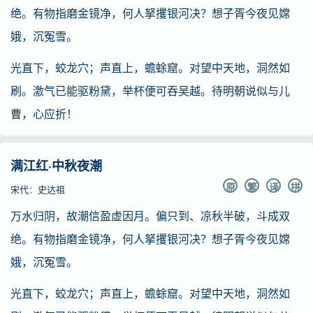
绝。有物指磨金镜净，何人拏攫银河决？想子胥今夜见嫦
娥，沉冤雪。
光直下，蛟龙穴；声直上，蟾蜍窟。对望中天地，洞然如
刷。激气已能驱粉黛，举杯便可吞吴越。待明朝说似与儿
曹，心应折！
满江红·中秋夜潮
原
繁
译
拼
宋代
：
史达祖
万水归阴，故潮信盈虚因月。偏只到、凉秋半破，斗成双
绝。有物指磨金镜净，何人拏攫银河决？想子胥今夜见嫦
娥，沉冤雪。
光直下，蛟龙穴；声直上，蟾蜍窟。对望中天地，洞然如