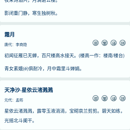
影闭重门静，寒生独树秋。
霜月
原
繁
译
拼
唐代
：
李商隐
初闻征雁已无蝉，百尺楼高水接天。(楼高一作：楼南/楼台)
青女素娥(é)俱耐冷，月中霜里斗婵娟。
天净沙·星依云渚溅溅
原
繁
译
拼
元代
：
孟昉
星依云渚溅溅，露零玉液涓涓，宝砌哀兰剪剪。碧天如练，
光摇北斗阑干。