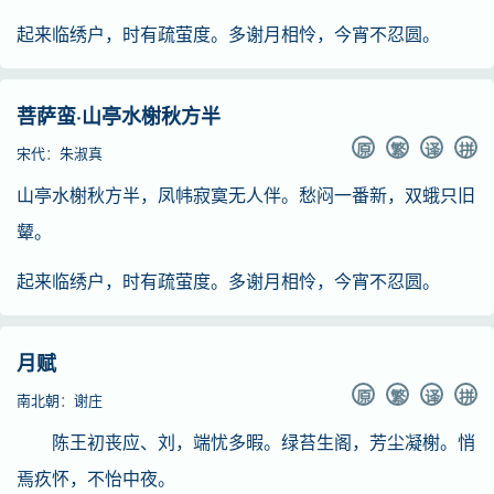
起来临绣户，时有疏萤度。多谢月相怜，今宵不忍圆。
菩萨蛮·山亭水榭秋方半
原
繁
译
拼
宋代
：
朱淑真
山亭水榭秋方半，凤帏寂寞无人伴。愁闷一番新，双蛾只旧
颦。
起来临绣户，时有疏萤度。多谢月相怜，今宵不忍圆。
月赋
原
繁
译
拼
南北朝
：
谢庄
陈王初丧应、刘，端忧多暇。绿苔生阁，芳尘凝榭。悄
焉疚怀，不怡中夜。