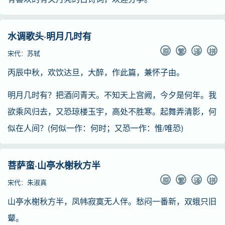
水调歌头·明月几时有
原
繁
译
拼
宋代
：
苏轼
丙辰中秋，欢饮达旦，大醉，作此篇，兼怀子由。
明月几时有？把酒问青天。不知天上宫阙，今夕是何年。我
欲乘风归去，又恐琼楼玉宇，高处不胜寒。起舞弄清影，何
似在人间？(何似一作：何时；又恐一作：惟/唯恐)
菩萨蛮·山亭水榭秋方半
原
繁
译
拼
宋代
：
朱淑真
山亭水榭秋方半，凤帏寂寞无人伴。愁闷一番新，双蛾只旧
颦。