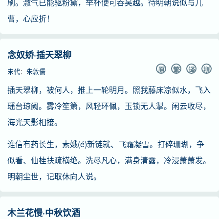
刷。激气已能驱粉黛，举杯便可吞吴越。待明朝说似与儿
曹，心应折！
念奴娇·插天翠柳
原
繁
译
拼
宋代
：
朱敦儒
插天翠柳，被何人，推上一轮明月。照我藤床凉似水，飞入
瑶台琼阙。雾冷笙箫，风轻环佩，玉锁无人掣。闲云收尽，
海光天影相接。
谁信有药长生，素娥(é)新链就、飞霜凝雪。打碎珊瑚，争
似看、仙桂扶疏横绝。洗尽凡心，满身清露，冷浸萧萧发。
明朝尘世，记取休向人说。
木兰花慢·中秋饮酒