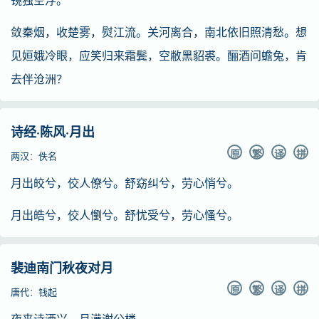
敛秦烟，收楚雾，熨江流。关河离合，南北依旧照清愁。想
见姮娥冷眼，应笑归来霜鬓，空敝黑貂裘。酾酒问蟾兔，肯
去伴沧洲？
诗经·陈风·月出
原
繁
译
拼
两汉
：
佚名
月出皎兮，佼人僚兮。舒窈纠兮，劳心悄兮。
月出皓兮，佼人懰兮。舒忧受兮，劳心慅兮。
裴迪南门秋夜对月
原
繁
译
拼
唐代
：
钱起
夜来诗酒兴，月满谢公楼。