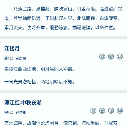
乃清兰路，肃桂苑，腾吹寒山，弭盖秋阪。临浚壑而怨
遥，登崇岫而伤远。于时斜汉左界，北陆南躔，白露暖空，
素月流天。沈吟齐章，殷勤陈篇，抽毫进牍，以命仲宣。
江楼月
原
繁
拼
唐代
：
白居易
嘉陵江曲曲江池，明月虽同人别离。
一宵光景潜相忆，两地阴晴远不知。
满江红·中秋夜潮
原
繁
译
拼
宋代
：
史达祖
万水归阴，故潮信盈虚因月。偏只到、凉秋半破，斗成双