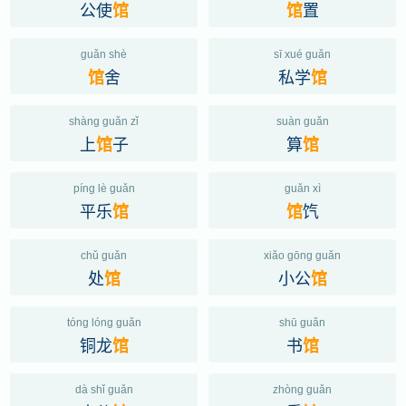
公使
置
馆
馆
guǎn shè
sī xué guǎn
舍
私学
馆
馆
shàng guǎn zǐ
suàn guǎn
上
子
算
馆
馆
píng lè guǎn
guǎn xì
平乐
饩
馆
馆
chǔ guǎn
xiǎo gōng guǎn
处
小公
馆
馆
tóng lóng guǎn
shū guǎn
铜龙
书
馆
馆
dà shǐ guǎn
zhòng guǎn