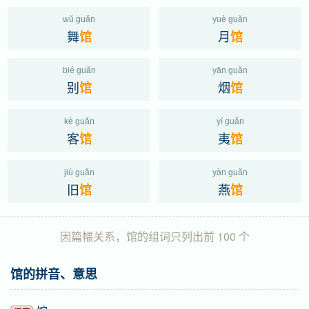
wǔ guǎn
yuè guǎn
舞
月
馆
馆
bié guǎn
yān guǎn
别
烟
馆
馆
kè guǎn
yí guǎn
客
夷
馆
馆
jiù guǎn
yàn guǎn
旧
燕
馆
馆
因篇幅关系，馆的组词只列出前 100 个
馆的拼音、意思