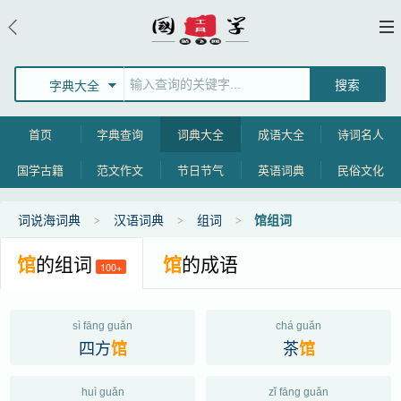
字典大全
首页
字典查询
词典大全
成语大全
诗词名人
国学古籍
范文作文
节日节气
英语词典
民俗文化
词说海词典
汉语词典
组词
馆组词
馆
的组词
馆
的成语
100+
sì fāng guǎn
chá guǎn
四方
茶
馆
馆
huì guǎn
zǐ fāng guǎn