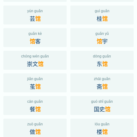
yún guǎn
guì guǎn
芸
桂
馆
馆
guǎn kè
guǎn yǔ
客
宇
馆
馆
chóng wén guǎn
dōng guǎn
崇文
东
馆
馆
jiǎn guǎn
zhāi guǎn
茧
斋
馆
馆
cān guǎn
guó shǐ guǎn
餐
国史
馆
馆
zuò guǎn
lóu guǎn
做
楼
馆
馆