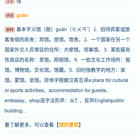
馆
汉字
guǎn
拼音
基本字义馆（館）guǎn（ㄍㄨㄢˇ）⒈ 招待宾客或旅
解释
客食宿的房舍：宾馆。旅馆。馆舍。⒉ 一个国家在另一个
国家外交人员常驻的住所：大使馆。领事馆。⒊ 某些服务
性商店的名称：茶馆。照相馆。⒋ 一些文化工作场所：报
馆。博物馆。文化馆。馆藏。⒌ 旧时指教学的地方：家
馆。蒙馆。坐馆。异体字館舘汉英互译a place for cultural
or sports activities、accommodation for guests、
embassy、shop造字法形声：从饣、官声Englishpublic
building...
要了解更多，可以查看【
馆的意思
】