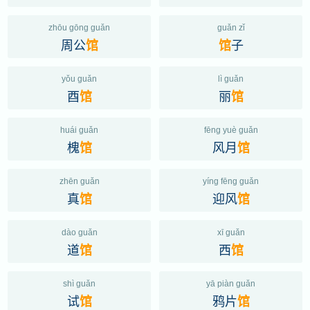
zhōu gōng guǎn
guǎn zǐ
周公
子
馆
馆
yǒu guǎn
lì guǎn
酉
丽
馆
馆
huái guǎn
fēng yuè guǎn
槐
风月
馆
馆
zhēn guǎn
yíng fēng guǎn
真
迎风
馆
馆
dào guǎn
xī guǎn
道
西
馆
馆
shì guǎn
yā piàn guǎn
试
鸦片
馆
馆