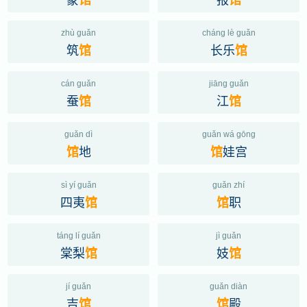
zhù guǎn
cháng lè guǎn
筑
长乐
馆
馆
cán guǎn
jiāng guǎn
蚕
江
馆
馆
guǎn dì
guǎn wá gōng
地
娃宫
馆
馆
sì yí guǎn
guǎn zhí
四夷
职
馆
馆
táng lí guǎn
jì guǎn
棠梨
妓
馆
馆
jí guǎn
guǎn diàn
吉
殿
馆
馆