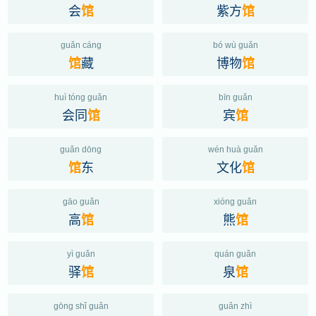
会
紫方
馆
馆
guǎn cáng
bó wù guǎn
藏
博物
馆
馆
huì tóng guǎn
bīn guǎn
会同
宾
馆
馆
guǎn dōng
wén huà guǎn
东
文化
馆
馆
gāo guǎn
xióng guǎn
高
熊
馆
馆
yì guǎn
quán guǎn
驿
泉
馆
馆
gōng shǐ guǎn
guǎn zhì