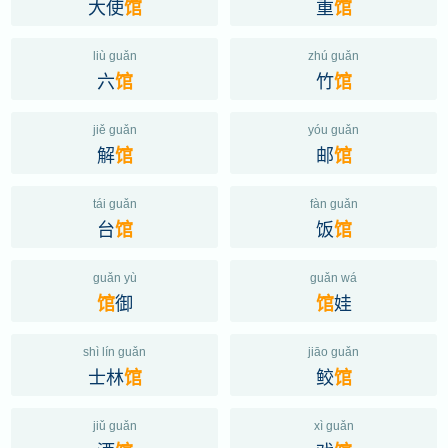
大使
重
馆
馆
liù guǎn
zhú guǎn
六
竹
馆
馆
jiě guǎn
yóu guǎn
解
邮
馆
馆
tái guǎn
fàn guǎn
台
饭
馆
馆
guǎn yù
guǎn wá
御
娃
馆
馆
shì lín guǎn
jiāo guǎn
士林
鲛
馆
馆
jiǔ guǎn
xì guǎn