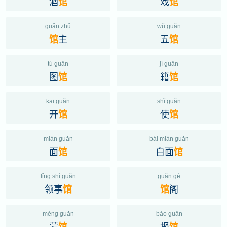
酒
戏
馆
馆
guǎn zhǔ
wǔ guǎn
主
五
馆
馆
tú guǎn
jí guǎn
图
籍
馆
馆
kāi guǎn
shǐ guǎn
开
使
馆
馆
miàn guǎn
bái miàn guǎn
面
白面
馆
馆
lǐng shì guǎn
guǎn gé
领事
阁
馆
馆
méng guǎn
bào guǎn
蒙
报
馆
馆