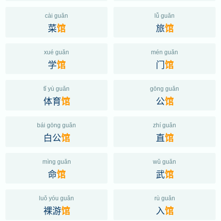
cài guǎn
lǚ guǎn
菜
旅
馆
馆
xué guǎn
mén guǎn
学
门
馆
馆
tǐ yù guǎn
gōng guǎn
体育
公
馆
馆
bái gōng guǎn
zhí guǎn
白公
直
馆
馆
mìng guǎn
wǔ guǎn
命
武
馆
馆
luǒ yóu guǎn
rù guǎn
裸游
入
馆
馆