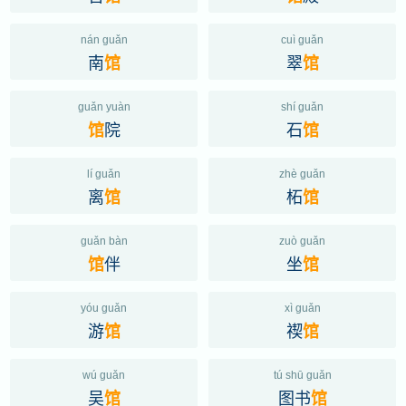
nán guǎn
cuì guǎn
南
翠
馆
馆
guǎn yuàn
shí guǎn
院
石
馆
馆
lí guǎn
zhè guǎn
离
柘
馆
馆
guǎn bàn
zuò guǎn
伴
坐
馆
馆
yóu guǎn
xì guǎn
游
禊
馆
馆
wú guǎn
tú shū guǎn
吴
图书
馆
馆