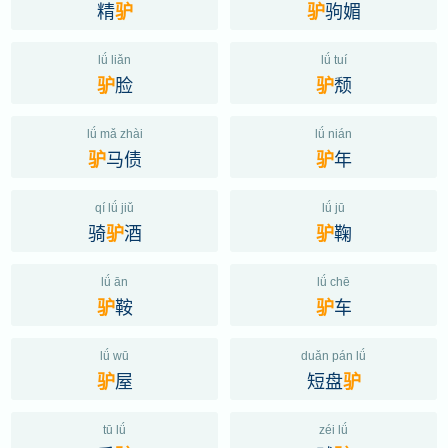
精
驹媚
驴
驴
lǘ liǎn
lǘ tuí
脸
颓
驴
驴
lǘ mǎ zhài
lǘ nián
马债
年
驴
驴
qí lǘ jiǔ
lǘ jū
骑
酒
鞠
驴
驴
lǘ ān
lǘ chē
鞍
车
驴
驴
lǘ wū
duǎn pán lǘ
屋
短盘
驴
驴
tū lǘ
zéi lǘ