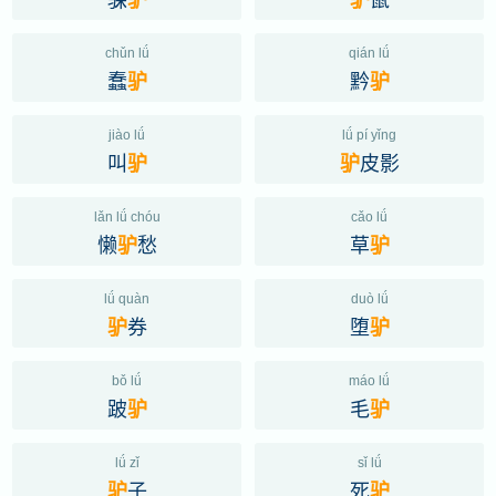
chǔn lǘ
qián lǘ
蠢
黔
驴
驴
jiào lǘ
lǘ pí yǐng
叫
皮影
驴
驴
lǎn lǘ chóu
cǎo lǘ
懒
愁
草
驴
驴
lǘ quàn
duò lǘ
券
堕
驴
驴
bǒ lǘ
máo lǘ
跛
毛
驴
驴
lǘ zǐ
sǐ lǘ
子
死
驴
驴