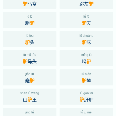
马畜
跳灰
驴
驴
jù lǘ
lǘ fū
駏
夫
驴
驴
lǘ tóu
lǘ chuáng
头
床
驴
驴
lǘ mǎ tóu
míng lǘ
马头
鸣
驴
驴
jiǎn lǘ
lǘ niǎn
蹇
辇
驴
驴
shān lǘ wáng
lǘ gān fèi
山
王
肝肺
驴
驴
jīng lǘ
lǘ jū mèi