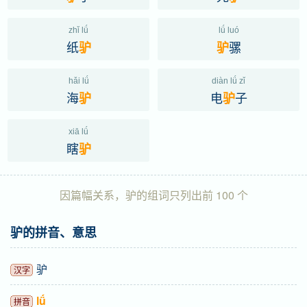
zhǐ lǘ
lǘ luó
纸
骡
驴
驴
hǎi lǘ
diàn lǘ zǐ
海
电
子
驴
驴
xiā lǘ
瞎
驴
因篇幅关系，驴的组词只列出前 100 个
驴的拼音、意思
驴
汉字
lǘ
拼音