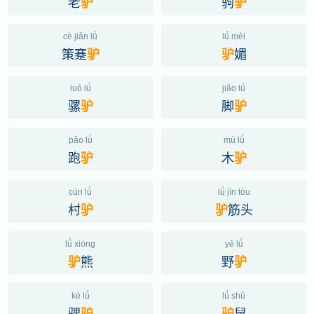
老
驹
驴
驴
cè jiǎn lǘ
lǘ mèi
策蹇
媚
驴
驴
luó lǘ
jiǎo lǘ
骡
脚
驴
驴
pǎo lǘ
mù lǘ
跑
木
驴
驴
cūn lǘ
lǘ jīn tóu
村
筋头
驴
驴
lǘ xióng
yě lǘ
熊
野
驴
驴
kè lǘ
lǘ shǔ
骒
鼠
驴
驴