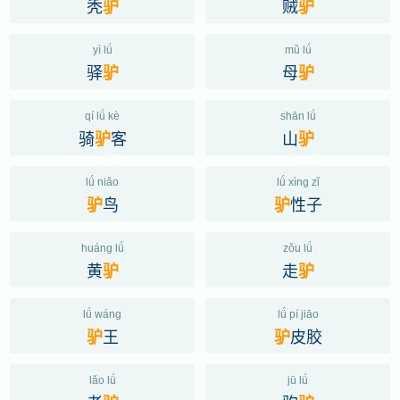
秃
贼
驴
驴
yì lǘ
mǔ lǘ
驿
母
驴
驴
qí lǘ kè
shān lǘ
骑
客
山
驴
驴
lǘ niǎo
lǘ xìng zǐ
鸟
性子
驴
驴
huáng lǘ
zǒu lǘ
黄
走
驴
驴
lǘ wáng
lǘ pí jiāo
王
皮胶
驴
驴
lǎo lǘ
jū lǘ