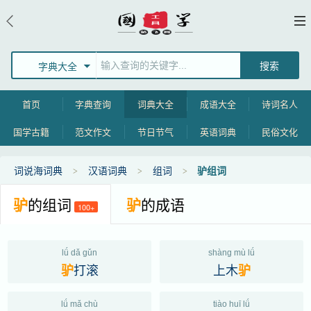
字典大全
首页
字典查询
词典大全
成语大全
诗词名人
国学古籍
范文作文
节日节气
英语词典
民俗文化
词说海词典
汉语词典
组词
驴组词
驴
的组词
驴
的成语
100+
lǘ dǎ gǔn
shàng mù lǘ
打滚
上木
驴
驴
lǘ mǎ chù
tiào huī lǘ