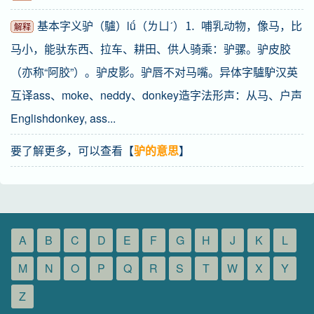
基本字义驴（驢）lǘ（ㄌㄩˊ）⒈ 哺乳动物，像马，比
解释
马小，能驮东西、拉车、耕田、供人骑乘：驴骡。驴皮胶
（亦称“阿胶”）。驴皮影。驴唇不对马嘴。异体字驢馿汉英
互译ass、moke、neddy、donkey造字法形声：从马、户声
Englishdonkey, ass...
要了解更多，可以查看【
驴的意思
】
A
B
C
D
E
F
G
H
J
K
L
M
N
O
P
Q
R
S
T
W
X
Y
Z