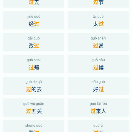
去
节
过
过
jīng guò
tài guò
经
太
过
过
gǎi guò
guò shèn
改
甚
过
过
guò shāi
guò hòu
筛
候
过
过
guò de qù
hǎo guò
的去
好
过
过
guò wǔ guān
guò lái rén
五关
来人
过
过
shèng guò
guò yì