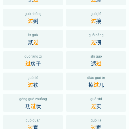
guò shèng
guò jiē
剩
接
过
过
èr guò
guò bàng
贰
磅
过
过
guò fáng zǐ
shì guò
房子
适
过
过
guò tiě
diào guò ér
铁
掉
儿
过
过
gōng guò zhuàng
guò shí
功
状
实
过
过
guò guān
guò jiā
官
家
过
过