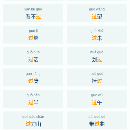
kàn bù guò
guò wàng
看不
望
过
过
guò jì
guò zhū
继
朱
过
过
guò huó
huá guò
活
划
过
过
guò jiǎng
cuò guò
奬
挫
过
过
guò bàn
guò wǔ
半
午
过
过
guò dāo shān
dài guò qǔ
刀山
带
曲
过
过