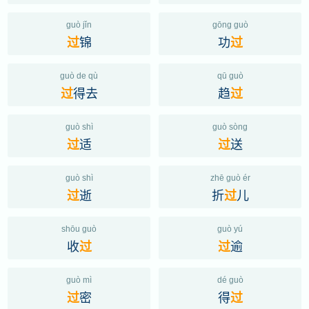
guò jǐn
gōng guò
锦
功
过
过
guò de qù
qū guò
得去
趋
过
过
guò shì
guò sòng
适
送
过
过
guò shì
zhē guò ér
逝
折
儿
过
过
shōu guò
guò yú
收
逾
过
过
guò mì
dé guò
密
得
过
过