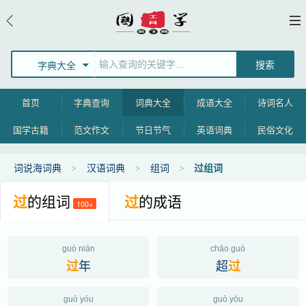
字典大全
首页
字典查询
词典大全
成语大全
诗词名人
国学古籍
范文作文
节日节气
英语词典
民俗文化
词说海词典
汉语词典
组词
过组词
过
的组词
过
的成语
100+
guò nián
chāo guò
年
超
过
过
guò yóu
guò yōu