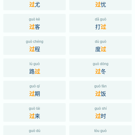
尤
忧
过
过
guò kè
dǎ guò
客
打
过
过
guò chéng
dù guò
程
度
过
过
lù guò
guò dōng
路
冬
过
过
guò qī
guò fàn
期
饭
过
过
guò lái
guò shí
来
时
过
过
guò dù
tòu guò