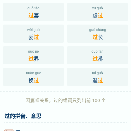
guò tào
xū guò
套
虚
过
过
wěi guò
guò cháng
委
长
过
过
guò jiè
guò fān
界
番
过
过
huàn guò
tuì guò
换
退
过
过
因篇幅关系，过的组词只列出前 100 个
过的拼音、意思