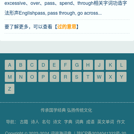
excessive、over、pass、spend、through相关字词功造字
法形声Englishpass, pass through, go across...
要了解更多，可以查看【
过的意思
】
A
B
C
D
E
F
G
H
J
K
L
M
N
O
P
Q
R
S
T
W
X
Y
Z
传承国学经典 弘扬传统文化
导航：
古籍
诗人
名句
诗文
字典
词典
成语
英文单词
作文
Copyright © 2022-2024
词说海词典
|
琼ICP备2024041322号-20