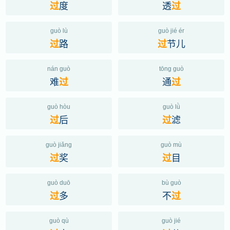
度
透
过
过
guò lù
guò jié ér
路
节儿
过
过
nán guò
tōng guò
难
通
过
过
guò hòu
guò lǜ
后
滤
过
过
guò jiǎng
guò mù
奖
目
过
过
guò duō
bù guò
多
不
过
过
guò qù
guò jié