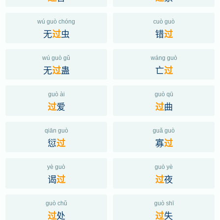
wú guò chóng
cuò guò
无
虫
错
过
过
wú guò gǔ
wáng guò
无
蛊
亡
过
过
guò ài
guò qū
爱
曲
过
过
qiān guò
guǎ guò
愆
寡
过
过
yè guò
guò yè
谒
夜
过
过
guò chǔ
guò shī
处
失
过
过