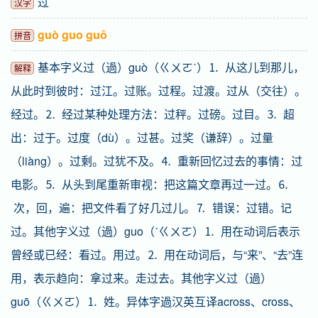
过
汉字
guò guo guō
拼音
基本字义过（過）guò（ㄍㄨㄛˋ）⒈ 从这儿到那儿，
解释
从此时到彼时：过江。过账。过程。过渡。过从（交往）。
经过。⒉ 经过某种处理方法：过秤。过磅。过目。⒊ 超
出：过于。过度（dù）。过甚。过奖（谦辞）。过量
（liàng）。过剩。过犹不及。⒋ 重新回忆过去的事情：过
电影。⒌ 从头到尾重新审视：把这篇文章再过一过。⒍
次，回，遍：把文件看了好几过儿。⒎ 错误：过错。记
过。其他字义过（過）guo（˙ㄍㄨㄛ）⒈ 用在动词后表示
曾经或已经：看过。用过。⒉ 用在动词后，与“来”、“去”连
用，表示趋向：拿过来。走过去。其他字义过（過）
guō（ㄍㄨㄛ）⒈ 姓。异体字過汉英互译across、cross、