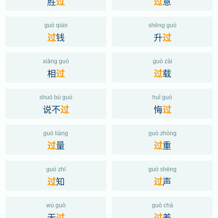
胜
意
过
过
guò qián
shēng guò
钱
升
过
过
xiāng guò
guò zài
相
载
过
过
shuō bù guò
huǐ guò
说不
悔
过
过
guò liàng
guò zhòng
量
重
过
过
guò zhī
guò shēng
知
声
过
过
wú guò
guò chà
无
差
过
过