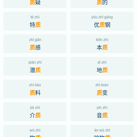
疑
的
质
质
tè zhì
yōu zhì gāng
特
优
钢
质
质
zhì gǎn
běn zhì
感
本
质
质
qián zhì
dì zhì
潜
地
质
质
zhì liào
zhì biàn
料
变
质
质
jiè zhì
yīn zhì
介
音
质
质
wù zhì
àn wù zhì