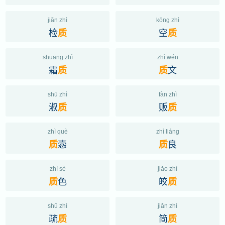
jiǎn zhì
kōng zhì
检
空
质
质
shuāng zhì
zhì wén
霜
文
质
质
shū zhì
fàn zhì
淑
贩
质
质
zhì què
zhì liáng
悫
良
质
质
zhì sè
jiǎo zhì
色
皎
质
质
shū zhì
jiǎn zhì
疏
简
质
质