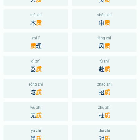
mù zhì
shěn zhì
木
审
质
质
zhì lǐ
fēng zhì
理
风
质
质
qì zhì
fù zhì
器
赴
质
质
róng zhì
zhāo zhì
溶
招
质
质
wú zhì
zhù zhì
无
柱
质
质
yú zhì
duì zhì
愚
对
质
质