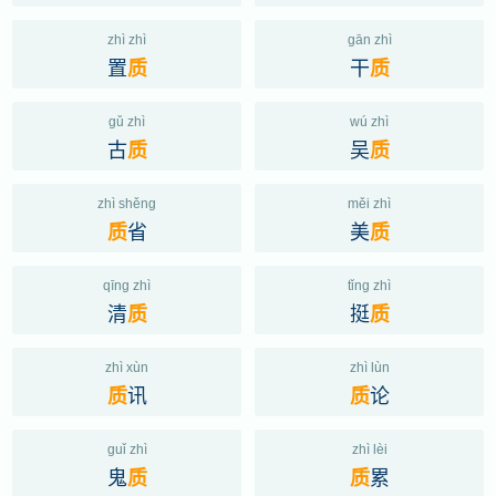
zhì zhì
gān zhì
置
干
质
质
gǔ zhì
wú zhì
古
吴
质
质
zhì shěng
měi zhì
省
美
质
质
qīng zhì
tǐng zhì
清
挺
质
质
zhì xùn
zhì lùn
讯
论
质
质
guǐ zhì
zhì lèi
鬼
累
质
质