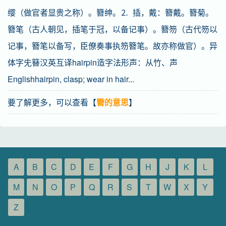
缨（做官者显贵之称）。簪绅。⒉ 插，戴：簪戴。簪菊。
簪笔（古人朝见，插笔于冠，以备记事）。簪笏（古代笏以
记事，簪笔以备写，臣僚奏事执笏簪笔。故亦称做官）。异
体字兂簮汉英互译hairpin造字法形声：从竹、声
Englishhairpin, clasp; wear in hair...
要了解更多，可以查看【
簪的意思
】
A
B
C
D
E
F
G
H
J
K
L
M
N
O
P
Q
R
S
T
W
X
Y
Z