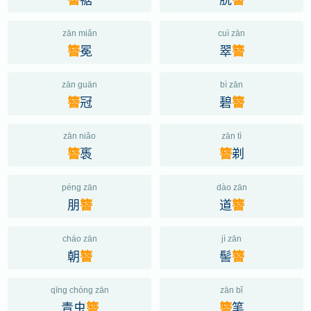
zān miǎn
cuì zān
冕
翠
簪
簪
zān guān
bì zān
冠
碧
簪
簪
zān niǎo
zān tì
褭
剃
簪
簪
péng zān
dào zān
朋
道
簪
簪
cháo zān
jì zān
朝
髻
簪
簪
qīng chóng zān
zān bǐ
青虫
笔
簪
簪