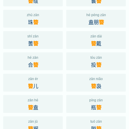
绂
鬟
簪
簪
zhū zān
hé péng zān
珠
盍朋
簪
簪
shī zān
zān dài
蓍
戴
簪
簪
hé zān
tóu zān
合
投
簪
簪
zān ér
zān niǎo
儿
袅
簪
簪
zān hé
píng zān
盍
瓶
簪
簪
zān jū
tuō zān
裾
脱
簪
簪