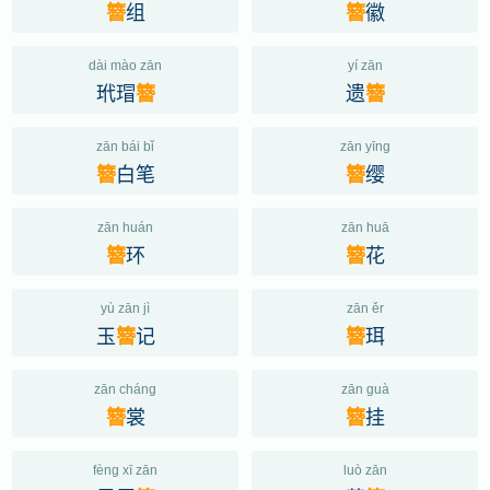
组
徽
簪
簪
dài mào zān
yí zān
玳瑁
遗
簪
簪
zān bái bǐ
zān yīng
白笔
缨
簪
簪
zān huán
zān huā
环
花
簪
簪
yù zān jì
zān ěr
玉
记
珥
簪
簪
zān cháng
zān guà
裳
挂
簪
簪
fèng xī zān
luò zān