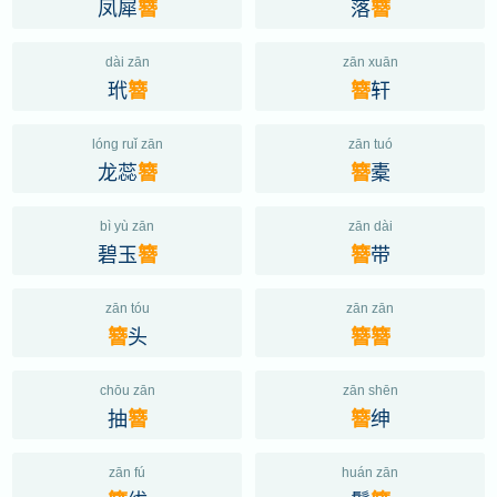
凤犀
落
簪
簪
dài zān
zān xuān
玳
轩
簪
簪
lóng ruǐ zān
zān tuó
龙蕊
橐
簪
簪
bì yù zān
zān dài
碧玉
带
簪
簪
zān tóu
zān zān
头
簪
簪
簪
chōu zān
zān shēn
抽
绅
簪
簪
zān fú
huán zān