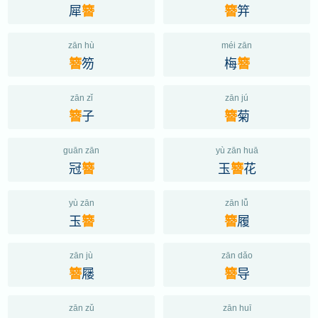
犀
笄
簪
簪
zān hù
méi zān
笏
梅
簪
簪
zān zǐ
zān jú
子
菊
簪
簪
guān zān
yù zān huā
冠
玉
花
簪
簪
yù zān
zān lǚ
玉
履
簪
簪
zān jù
zān dǎo
屦
导
簪
簪
zān zǔ
zān huī