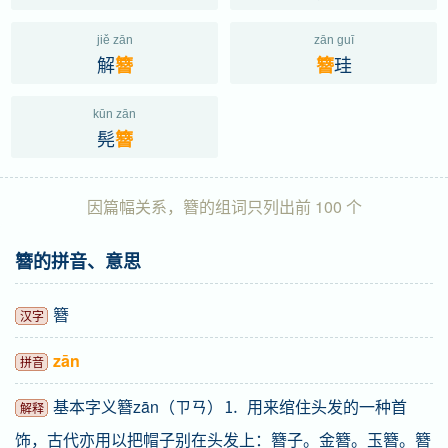
jiě zān
zān guī
解
珪
簪
簪
kūn zān
髡
簪
因篇幅关系，簪的组词只列出前 100 个
簪的拼音、意思
簪
汉字
zān
拼音
基本字义簪zān（ㄗㄢ）⒈ 用来绾住头发的一种首
解释
饰，古代亦用以把帽子别在头发上：簪子。金簪。玉簪。簪