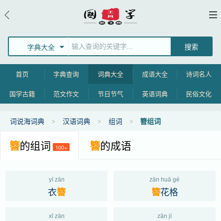
字典大全
首页
字典查询
词典大全
成语大全
诗词名人
国学古籍
范文作文
节日节气
英语词典
民俗文化
词说海词典
汉语词典
组词
簪组词
簪
的组词
簪
的成语
100+
yī zān
zān huā gé
衣
花格
簪
簪
xī zān
zān jī