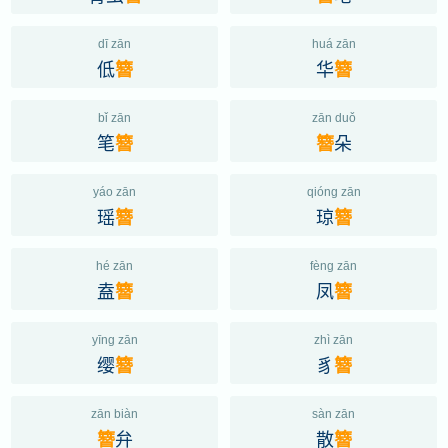
dī zān
huá zān
低
华
簪
簪
bǐ zān
zān duǒ
笔
朵
簪
簪
yáo zān
qióng zān
瑶
琼
簪
簪
hé zān
fèng zān
盍
凤
簪
簪
yīng zān
zhì zān
缨
豸
簪
簪
zān biàn
sàn zān
弁
散
簪
簪