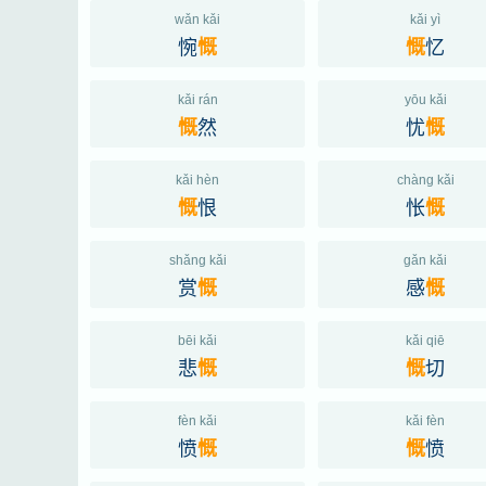
wǎn kǎi
kǎi yì
惋
忆
慨
慨
kǎi rán
yōu kǎi
然
忧
慨
慨
kǎi hèn
chàng kǎi
恨
怅
慨
慨
shǎng kǎi
gǎn kǎi
赏
感
慨
慨
bēi kǎi
kǎi qiē
悲
切
慨
慨
fèn kǎi
kǎi fèn
愤
愤
慨
慨