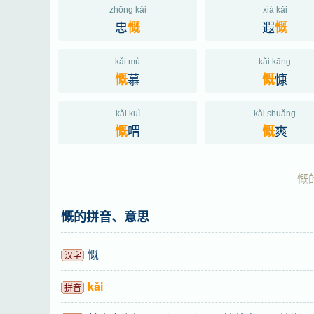
zhōng kǎi
xiá kǎi
忠
遐
慨
慨
kǎi mù
kǎi kāng
慕
慷
慨
慨
kǎi kuì
kǎi shuǎng
喟
爽
慨
慨
慨
慨的拼音、意思
慨
汉字
kǎi
拼音