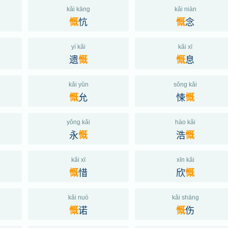
kǎi kāng
kǎi niàn
忼
念
慨
慨
yí kǎi
kǎi xī
遗
息
慨
慨
kǎi yǔn
sǒng kǎi
允
悚
慨
慨
yǒng kǎi
hào kǎi
永
浩
慨
慨
kǎi xī
xīn kǎi
惜
欣
慨
慨
kǎi nuò
kǎi shāng
诺
伤
慨
慨