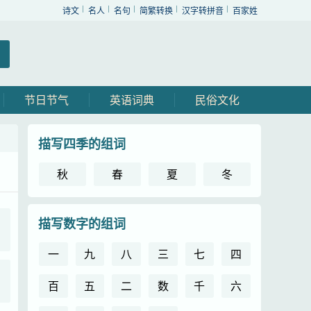
诗文
名人
名句
简繁转换
汉字转拼音
百家姓
节日节气
英语词典
民俗文化
描写四季的组词
秋
春
夏
冬
描写数字的组词
一
九
八
三
七
四
百
五
二
数
千
六