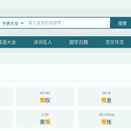
字典大全
成语大全
诗词名人
国学古籍
范文作文
kǎi tàn
kǎi fā
叹
发
慨
慨
jì kǎi
kǎi chàng
寄
怅
慨
慨