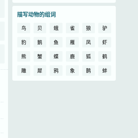
描写动物的组词
鸟
贝
蛾
雀
狼
驴
豹
鹅
鱼
雁
凤
虾
熊
蟹
蝶
鹿
狐
鹤
雕
犀
鸦
象
鹊
蚌