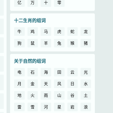
亿
万
十
零
十二生肖的组词
牛
鸡
马
虎
蛇
龙
狗
鼠
羊
兔
猴
猪
关于自然的组词
电
石
海
田
云
光
月
金
天
风
日
水
地
火
雨
山
谷
土
雷
雪
河
星
岩
浪