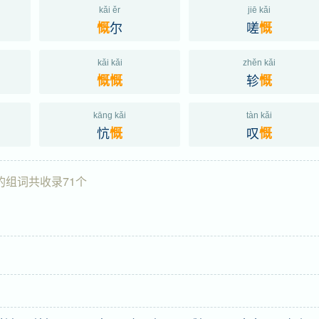
kǎi ěr
jiē kǎi
尔
嗟
慨
慨
kǎi kǎi
zhěn kǎi
轸
慨
慨
慨
kāng kǎi
tàn kǎi
忼
叹
慨
慨
的组词共收录71个