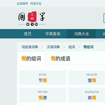
弘扬国学 · 传承文化
首页
字典查询
词典大全
词说海词典
汉语词典
组词
慨组词
慨
的组词
慨
的成语
jié kǎi
kāng kǎi
节
慷
慨
慨
kǎi mèn
shuǎng kǎi
懑
爽
慨
慨