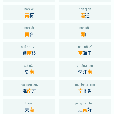
nán kē
nán qiān
柯
迁
南
南
nán tái
nán kǒu
台
口
南
南
suǒ nán zhī
nán hǎi zǐ
锁
枝
海子
南
南
xià nán
yì jiāng nán
夏
忆江
南
南
huái nán fāng
nán běi shěng
淮
方
北省
南
南
fū nán
jiāng nán hǎo
夫
江
好
南
南