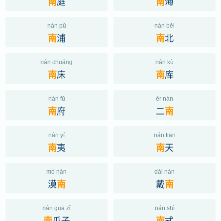
庭
海
南
南
nán pǔ
nán běi
浦
北
南
南
nán chuáng
nán kù
床
库
南
南
nán fǔ
èr nán
府
二
南
南
nán yí
nán tiān
夷
天
南
南
mò nán
dài nán
漠
戴
南
南
nán guā zǐ
nán shì
瓜子
式
南
南