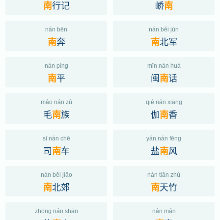
行记
峤
南
南
nán bēn
nán běi jūn
奔
北军
南
南
nán píng
mǐn nán huà
平
闽
话
南
南
máo nán zú
qié nán xiāng
毛
族
伽
香
南
南
sī nán chē
yán nán fēng
司
车
盐
风
南
南
nán běi jiāo
nán tiān zhú
北郊
天竹
南
南
zhōng nán shān
nán mán