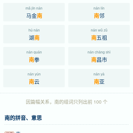
mǎ jīn nán
nán lín
马金
邻
南
南
hú nán
nán wǔ zǔ
湖
五祖
南
南
nán quán
nán chāng shì
拳
昌市
南
南
nán yún
nán yà
云
亚
南
南
因篇幅关系，南的组词只列出前 100 个
南的拼音、意思