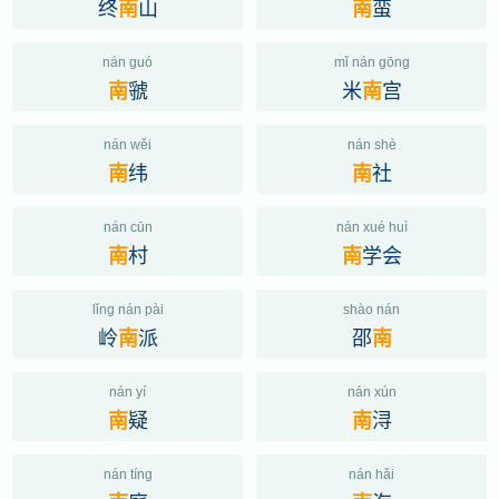
终
山
蛮
南
南
nán guó
mǐ nán gōng
虢
米
宫
南
南
nán wěi
nán shè
纬
社
南
南
nán cūn
nán xué huì
村
学会
南
南
lǐng nán pài
shào nán
岭
派
邵
南
南
nán yí
nán xún
疑
浔
南
南
nán tíng
nán hǎi