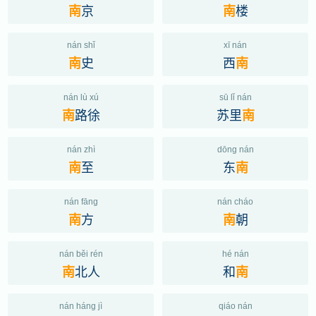
京
楼
南
南
nán shǐ
xī nán
史
西
南
南
nán lù xú
sū lǐ nán
路徐
苏里
南
南
nán zhì
dōng nán
至
东
南
南
nán fāng
nán cháo
方
朝
南
南
nán běi rén
hé nán
北人
和
南
南
nán háng jì
qiáo nán