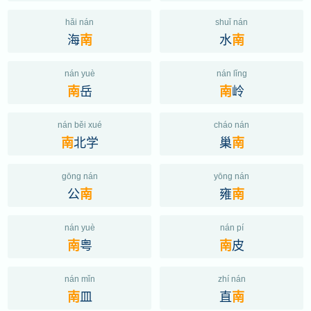
hǎi nán
shuǐ nán
海
水
南
南
nán yuè
nán lǐng
岳
岭
南
南
nán běi xué
cháo nán
北学
巢
南
南
gōng nán
yōng nán
公
雍
南
南
nán yuè
nán pí
粤
皮
南
南
nán mǐn
zhí nán
皿
直
南
南