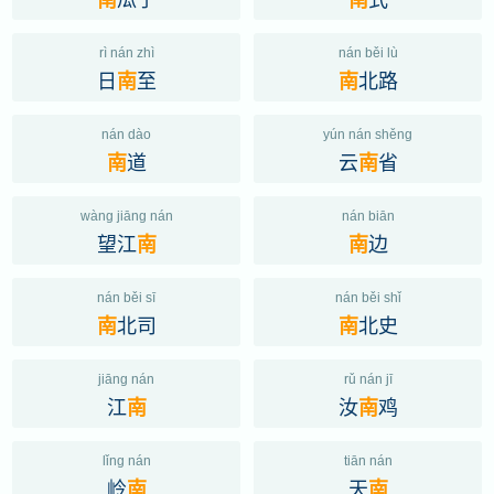
rì nán zhì
nán běi lù
日
至
北路
南
南
nán dào
yún nán shěng
道
云
省
南
南
wàng jiāng nán
nán biān
望江
边
南
南
nán běi sī
nán běi shǐ
北司
北史
南
南
jiāng nán
rǔ nán jī
江
汝
鸡
南
南
lǐng nán
tiān nán
岭
天
南
南