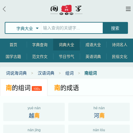
字典大全
首页
字典查询
词典大全
成语大全
诗词名人
国学古籍
范文作文
节日节气
英语词典
民俗文化
词说海词典
汉语词典
组词
南组词
南
的组词
南
的成语
100+
yuè nán
hé nán
越
河
南
南
nán jīng
nán lóu