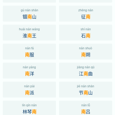
gù nán shān
zhēng nán
锢
山
征
南
南
huái nán wáng
shí nán
淮
王
石
南
南
nán fú
nán shuò
服
朔
南
南
nán yáng
jiāng nán qū
洋
江
曲
南
南
nán pài
jié nán shān
派
节
山
南
南
lín qín nán
nán lǚ
林琴
吕
南
南