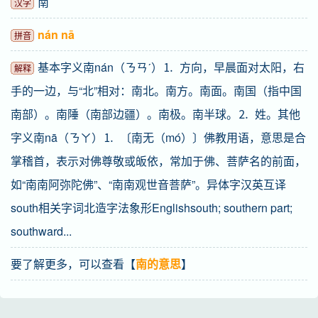
南
汉字
nán nā
拼音
基本字义南nán（ㄋㄢˊ）⒈ 方向，早晨面对太阳，右
解释
手的一边，与“北”相对：南北。南方。南面。南国（指中国
南部）。南陲（南部边疆）。南极。南半球。⒉ 姓。其他
字义南nā（ㄋㄚ）⒈ 〔南无（mó）〕佛教用语，意思是合
掌稽首，表示对佛尊敬或皈依，常加于佛、菩萨名的前面，
如“南南阿弥陀佛”、“南南观世音菩萨”。异体字汉英互译
south相关字词北造字法象形Englishsouth; southern part;
southward...
要了解更多，可以查看【
南的意思
】