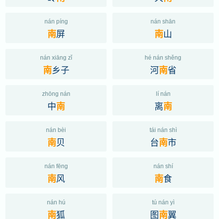
nán píng
nán shān
屏
山
南
南
nán xiāng zǐ
hé nán shěng
乡子
河
省
南
南
zhōng nán
lí nán
中
离
南
南
nán bèi
tái nán shì
贝
台
市
南
南
nán fēng
nán shí
风
食
南
南
nán hú
tú nán yì
狐
图
翼
南
南