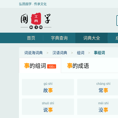
弘扬国学 · 传承文化
首页
字典查询
词典大全
词说海词典
汉语词典
组词
事组词
事
的组词
事
的成语
100+
gù shì
cháng shì
故
常
事
事
shuō shì
méi shì
说
没
事
事