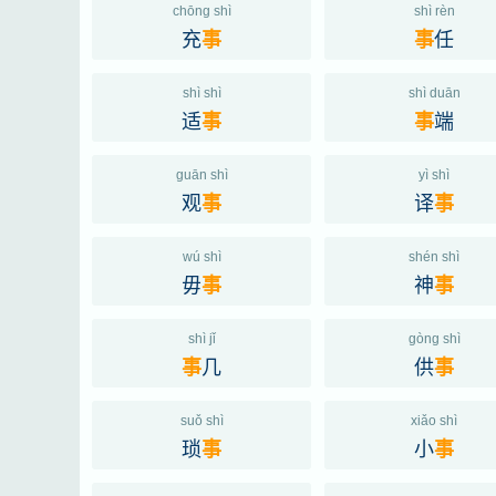
chōng shì
shì rèn
充
任
事
事
shì shì
shì duān
适
端
事
事
guān shì
yì shì
观
译
事
事
wú shì
shén shì
毋
神
事
事
shì jǐ
gòng shì
几
供
事
事
suǒ shì
xiǎo shì
琐
小
事
事