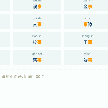
wù shì
qiān shì
误
佥
事
事
guì shì
shì xì
贵
隙
事
事
xiào shì
shèng shì
校
圣
事
事
gǎn shì
yí shì
感
疑
事
事
事的组词只列出前 100 个