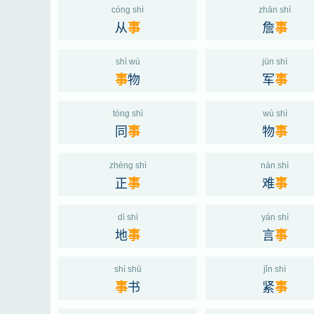
cóng shì
zhān shì
从
詹
事
事
shì wù
jūn shì
物
军
事
事
tóng shì
wù shì
同
物
事
事
zhèng shì
nán shì
正
难
事
事
dì shì
yán shì
地
言
事
事
shì shū
jǐn shì
书
紧
事
事