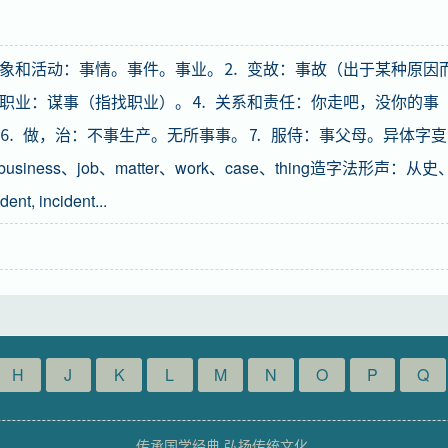
的现象和活动：事情。事件。事业。⒉ 变故：事故（出于某种原因
职业：谋事（指找职业）。⒋ 关系和责任：你走吧，没你的事
⒍ 做，治：不事生产。无所事事。⒎ 服侍：事父母。异体字㕝
n、business、job、matter、work、case、thing造字法形声：从史
ent, incident...
H
J
K
L
M
N
O
P
Q
传承国学经典 弘扬传统文化