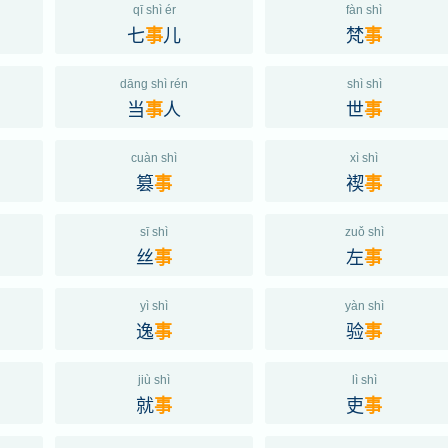
qī shì ér
fàn shì
七
儿
梵
事
事
dāng shì rén
shì shì
当
人
世
事
事
cuàn shì
xì shì
篡
禊
事
事
sī shì
zuǒ shì
丝
左
事
事
yì shì
yàn shì
逸
验
事
事
jiù shì
lì shì
就
吏
事
事