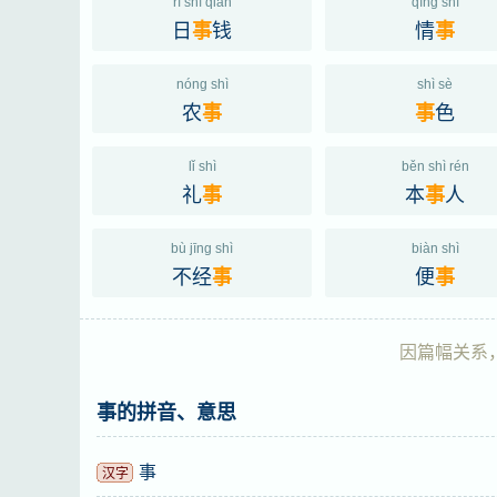
rì shì qián
qíng shì
日
钱
情
事
事
nóng shì
shì sè
农
色
事
事
lǐ shì
běn shì rén
礼
本
人
事
事
bù jīng shì
biàn shì
不经
便
事
事
因篇幅关系，
事的拼音、意思
事
汉字