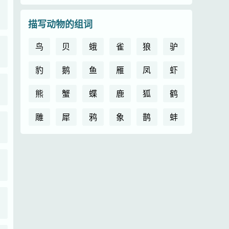
描写动物的组词
鸟
贝
蛾
雀
狼
驴
豹
鹅
鱼
雁
凤
虾
熊
蟹
蝶
鹿
狐
鹤
雕
犀
鸦
象
鹊
蚌