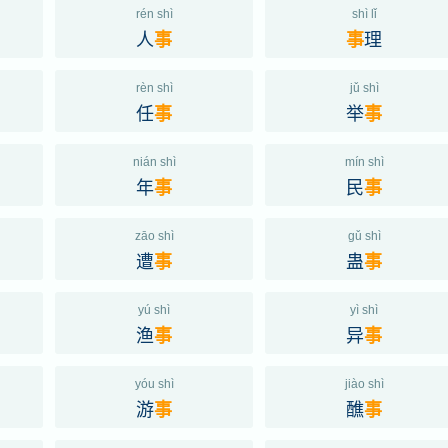
rén shì
shì lǐ
人
理
事
事
rèn shì
jǔ shì
任
举
事
事
nián shì
mín shì
年
民
事
事
zāo shì
gǔ shì
遭
蛊
事
事
yú shì
yì shì
渔
异
事
事
yóu shì
jiào shì
游
醮
事
事