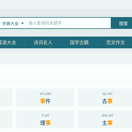
字典大全
成语大全
诗词名人
国学古籍
范文作文
shì jiàn
qù shì
件
去
事
事
lǐ shì
zhǔ shì
理
主
事
事