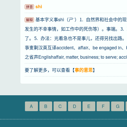
shì
拼音
基本字义事shì（ㄕˋ）⒈ 自然界和社会中
解释
发生的不幸事情，如工作中的死伤等）。事端。⒊ 
了。⒌ 办法：光着急也不是事儿，还得另找出路。
亊叓剚汉英互译accident、affair、be engaged i
之省声Englishaffair, matter, business; to serve; accid
要了解更多，可以查看【
事的意思
】
A
B
C
D
E
F
G