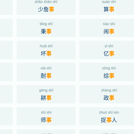
shǎo zhān shì
suàn shì
少詹
算
事
事
bǐng shì
nào shì
秉
闹
事
事
huài shì
yì shì
坏
亿
事
事
nài shì
zōng shì
耐
综
事
事
gēng shì
zhèng shì
耕
政
事
事
shī shì
zhuō shì rén
师
捉
人
事
事