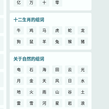
亿
万
十
零
十二生肖的组词
牛
鸡
马
虎
蛇
龙
狗
鼠
羊
兔
猴
猪
关于自然的组词
电
石
海
田
云
光
月
金
天
风
日
水
地
火
雨
山
谷
土
雷
雪
河
星
岩
浪