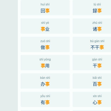
huí shì
lù shì
回
録
事
事
shì yè
zhū shì
业
诸
事
事
zuò shì
bù gàn shì
做
不干
事
事
shì yòng
gàn shì
用
干
事
事
bàn shì
bǎi shì
办
百
事
事
yǒu shì
xīn shì
有
心
事
事