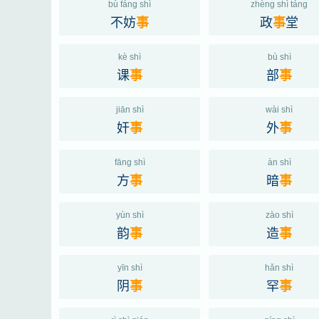
bù fáng shì
zhèng shì táng
不妨
政
堂
事
事
kè shì
bù shì
课
部
事
事
jiān shì
wài shì
奸
外
事
事
fāng shì
àn shì
方
暗
事
事
yùn shì
zào shì
韵
造
事
事
yīn shì
hǎn shì
阴
罕
事
事