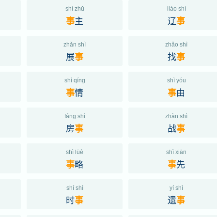
shì zhǔ
liáo shì
主
辽
事
事
zhǎn shì
zhǎo shì
展
找
事
事
shì qíng
shì yóu
情
由
事
事
fáng shì
zhàn shì
房
战
事
事
shì lüè
shì xiān
略
先
事
事
shí shì
yí shì
时
遗
事
事