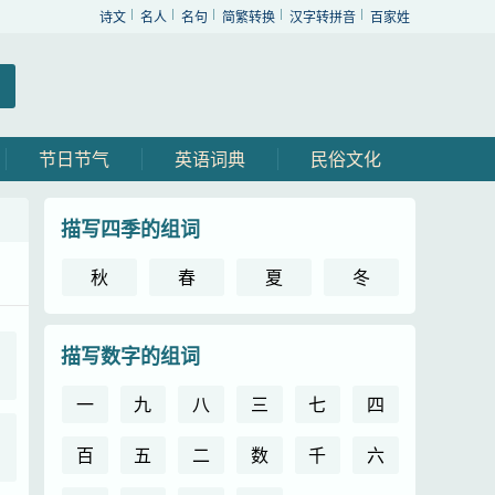
诗文
名人
名句
简繁转换
汉字转拼音
百家姓
节日节气
英语词典
民俗文化
描写四季的组词
秋
春
夏
冬
描写数字的组词
一
九
八
三
七
四
百
五
二
数
千
六