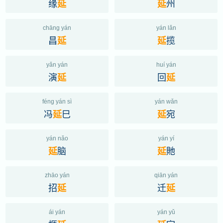
缘
州
延
延
chāng yán
yán lǎn
昌
揽
延
延
yǎn yán
huí yán
演
回
延
延
féng yán sì
yán wǎn
冯
巳
宛
延
延
yán nǎo
yán yí
脑
貤
延
延
zhāo yán
qiān yán
招
迁
延
延
ái yán
yán yǔ