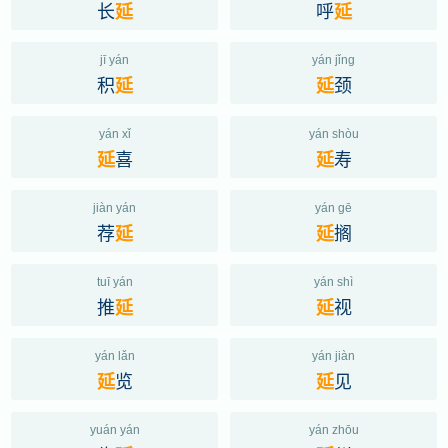
长
呼
延
延
jī yán
yán jǐng
积
颈
延
延
yán xǐ
yán shòu
喜
寿
延
延
jiàn yán
yán gē
荐
搁
延
延
tuī yán
yán shì
推
视
延
延
yán lǎn
yán jiàn
览
见
延
延
yuán yán
yán zhōu