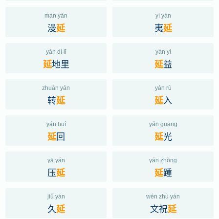
màn yán
yí yán
漫
夷
延
延
yán dì lǐ
yán yì
地里
益
延
延
zhuǎn yán
yán rù
转
入
延
延
yán huí
yán guāng
回
光
延
延
yā yán
yán zhǒng
压
踵
延
延
jiǔ yán
wén zhù yán
久
文祝
延
延