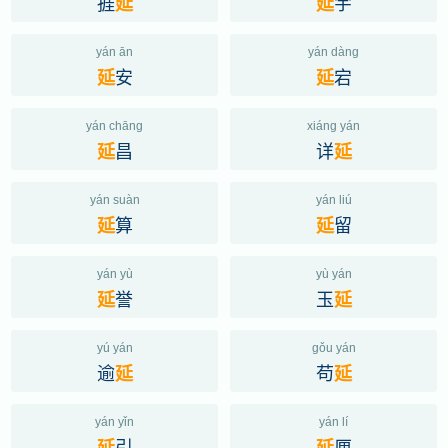
捱
宇
延
延
yán ān
yán dàng
安
宕
延
延
yán chāng
xiáng yán
昌
详
延
延
yán suàn
yán liú
算
留
延
延
yán yù
yù yán
誉
玉
延
延
yú yán
gǒu yán
逾
苟
延
延
yán yǐn
yán lí
引
厘
延
延