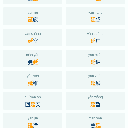
yán jiù
yán jiǎng
廐
奬
延
延
yán shǎng
yán guǎng
赏
广
延
延
màn yán
yán mián
曼
绵
延
延
yán wéi
yán zhǎn
维
展
延
延
huí yán ān
yán wàng
回
安
望
延
延
yán jīn
màn yán
津
蔓
延
延