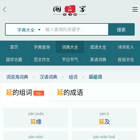
字典大全
首页
字典查询
词典大全
成语大全
诗词名人
国学古籍
范文作文
节日节气
英语词典
民俗文化
词说海词典
汉语词典
组词
延组词
延
的组词
延
的成语
100+
yán yuán
yán jí
缘
及
延
延
yán nián
yán nián huǒ