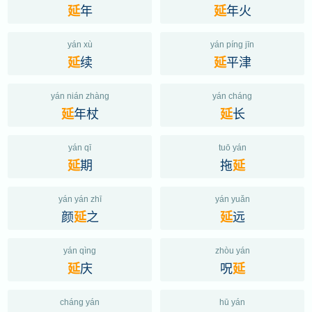
年
年火
延
延
yán xù
yán píng jīn
续
平津
延
延
yán nián zhàng
yán cháng
年杖
长
延
延
yán qī
tuō yán
期
拖
延
延
yán yán zhī
yán yuǎn
颜
之
远
延
延
yán qìng
zhòu yán
庆
呪
延
延
cháng yán
hū yán