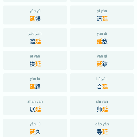
yán yú
yí yán
娱
遗
延
延
yāo yán
yán dí
邀
敌
延
延
āi yán
yán qí
挨
跂
延
延
yán lù
hé yán
路
合
延
延
zhǎn yán
shī yán
展
师
延
延
yán jiǔ
dǎo yán
久
导
延
延