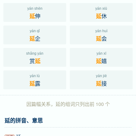
yán shēn
yán xiū
伸
休
延
延
yán qǐ
yán huì
企
会
延
延
shǎng yán
yán xī
赏
嬉
延
延
yán lù
yán jiē
露
接
延
延
因篇幅关系，延的组词只列出前 100 个
延的拼音、意思