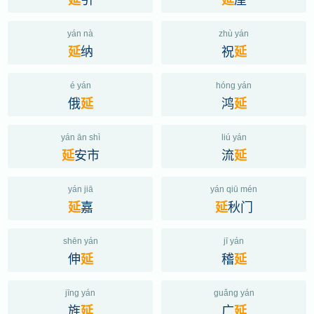
yán nà
zhù yán
纳
祝
延
延
é yán
hóng yán
俄
鸿
延
延
yán ān shì
liú yán
安市
流
延
延
yán jiā
yán qiū mén
嘉
秋门
延
延
shēn yán
jī yán
伸
稽
延
延
jīng yán
guǎng yán
旌
广
延
延