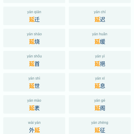
yán qiān
yán chí
迁
迟
延
延
yán shāo
yán huǎn
烧
缓
延
延
yán shǒu
yán yì
首
挹
延
延
yán shì
yán xī
世
息
延
延
yán mào
yán gé
袤
阁
延
延
wài yán
yán zhēng
外
征
延
延