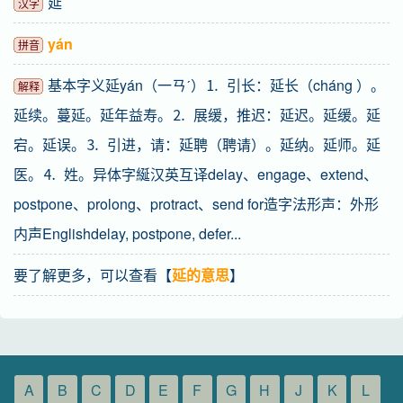
延
汉字
yán
拼音
基本字义延yán（一ㄢˊ）⒈ 引长：延长（cháng ）。
解释
延续。蔓延。延年益寿。⒉ 展缓，推迟：延迟。延缓。延
宕。延误。⒊ 引进，请：延聘（聘请）。延纳。延师。延
医。⒋ 姓。异体字綖汉英互译delay、engage、extend、
postpone、prolong、protract、send for造字法形声：外形
内声Englishdelay, postpone, defer...
要了解更多，可以查看【
延的意思
】
A
B
C
D
E
F
G
H
J
K
L