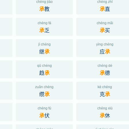
chéng jiào
chéng zhí
教
直
承
承
chéng fá
chéng mǎi
乏
买
承
承
jì chéng
yìng chéng
继
应
承
承
qū chéng
chéng dé
趋
德
承
承
zuǎn chéng
kè chéng
缵
克
承
承
chéng fú
chéng xiū
伏
休
承
承