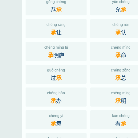
gōng chéng
yǔn chéng
恭
允
承
承
chéng ràng
chéng rèn
让
认
承
承
chéng míng lú
chéng mìng
明庐
命
承
承
guò chéng
chéng zǒng
过
总
承
承
chéng bàn
chéng míng
办
明
承
承
chéng yì
kàn chéng
意
看
承
承