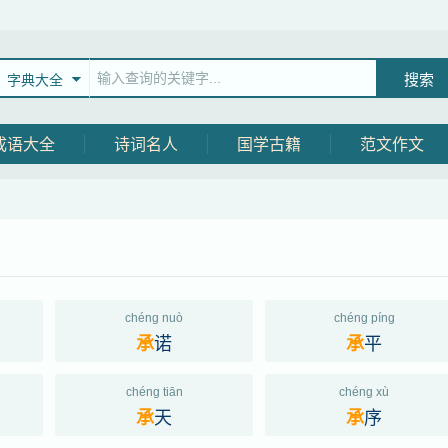
字典大全
成语大全
诗词名人
国学古籍
范文作文
chéng nuò
chéng píng
诺
平
承
承
chéng tiān
chéng xù
天
序
承
承