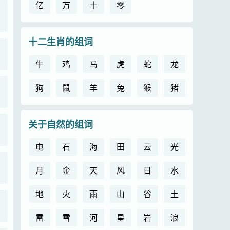
亿
万
十
零
十二生肖的组词
牛
鸡
马
虎
蛇
龙
狗
鼠
羊
兔
猴
猪
关于自然的组词
电
石
海
田
云
光
月
金
天
风
日
水
地
火
雨
山
谷
土
雷
雪
河
星
岩
浪