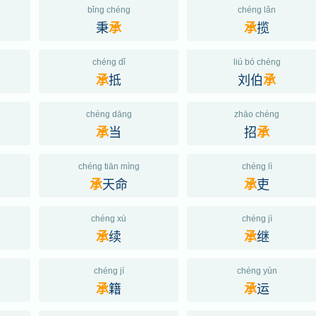
bǐng chéng
chéng lǎn
秉
揽
承
承
chéng dǐ
liú bó chéng
抵
刘伯
承
承
chéng dāng
zhāo chéng
当
招
承
承
chéng tiān mìng
chéng lì
天命
吏
承
承
chéng xù
chéng jì
续
继
承
承
chéng jí
chéng yùn
籍
运
承
承