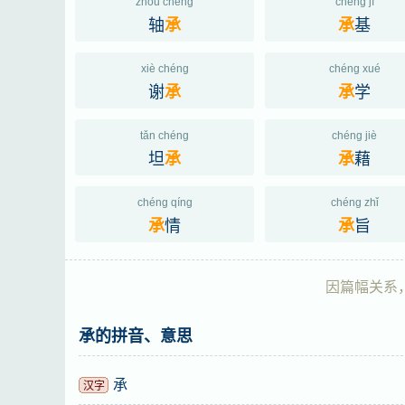
zhóu chéng
chéng jī
轴
基
承
承
xiè chéng
chéng xué
谢
学
承
承
tǎn chéng
chéng jiè
坦
藉
承
承
chéng qíng
chéng zhǐ
情
旨
承
承
因篇幅关系，
承的拼音、意思
承
汉字