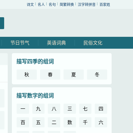
诗文
名人
名句
简繁转换
汉字转拼音
百家姓
节日节气
英语词典
民俗文化
描写四季的组词
秋
春
夏
冬
描写数字的组词
一
九
八
三
七
四
百
五
二
数
千
六