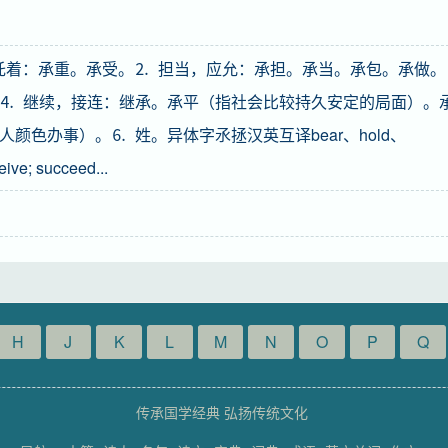
受，托着：承重。承受。⒉ 担当，应允：承担。承当。承包。承做。
⒋ 继续，接连：继承。承平（指社会比较持久安定的局面）。
颜色办事）。⒍ 姓。异体字氶拯汉英互译bear、hold、
e; succeed...
H
J
K
L
M
N
O
P
Q
传承国学经典 弘扬传统文化