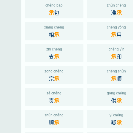
chéng bāo
zhǔn chéng
包
准
承
承
xiāng chéng
chéng yòng
相
用
承
承
zhī chéng
chéng yìn
支
印
承
承
zōng chéng
chéng shùn
宗
顺
承
承
zé chéng
gōng chéng
责
供
承
承
shùn chéng
yí chéng
顺
疑
承
承