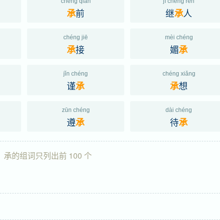
chéng qián
jì chéng rén
前
继
人
承
承
chéng jiē
mèi chéng
接
媚
承
承
jǐn chéng
chéng xiǎng
谨
想
承
承
zūn chéng
dài chéng
遵
待
承
承
承的组词只列出前 100 个