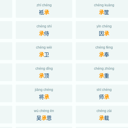
zhī chéng
chéng kuāng
祗
筐
承
承
chéng shì
yīn chéng
侍
因
承
承
chéng wèi
chéng fèng
卫
奉
承
承
chéng dǐng
chéng zhòng
顶
重
承
承
jiāng chéng
shī chéng
将
师
承
承
wú chéng ēn
chéng zài
吴
恩
载
承
承