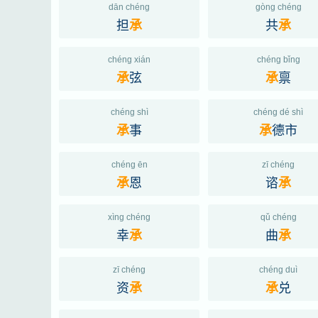
dān chéng
gòng chéng
担
共
承
承
chéng xián
chéng bǐng
弦
禀
承
承
chéng shì
chéng dé shì
事
德市
承
承
chéng ēn
zī chéng
恩
谘
承
承
xìng chéng
qǔ chéng
幸
曲
承
承
zī chéng
chéng duì
资
兑
承
承