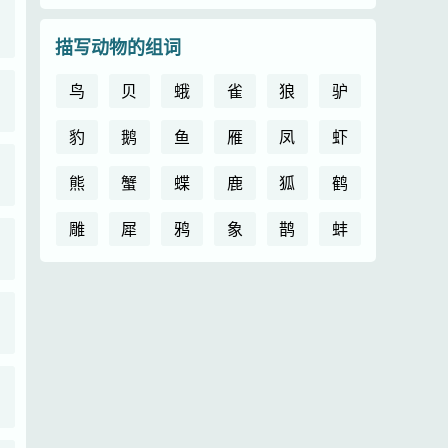
描写动物的组词
鸟
贝
蛾
雀
狼
驴
豹
鹅
鱼
雁
凤
虾
熊
蟹
蝶
鹿
狐
鹤
雕
犀
鸦
象
鹊
蚌