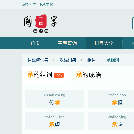
弘扬国学 · 传承文化
首页
字典查询
词典大全
词说海词典
汉语词典
组词
承组词
承
的组词
承
的成语
100+
chuán chéng
chéng dān
传
担
承
承
chéng wàng
chéng yìng
望
应
承
承