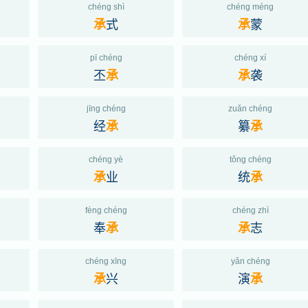
chéng shì
chéng méng
式
蒙
承
承
pī chéng
chéng xí
丕
袭
承
承
jīng chéng
zuǎn chéng
经
纂
承
承
chéng yè
tǒng chéng
业
统
承
承
fèng chéng
chéng zhì
奉
志
承
承
chéng xīng
yǎn chéng
兴
演
承
承