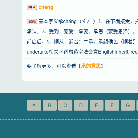
chéng
拼音
基本字义承chéng（ㄔㄥˊ）⒈ 在下面接
解释
承认。⒊ 受到，蒙受：承蒙。承恩（蒙受恩泽）。
前启后。⒌ 顺从，迎合：奉承。承颜候色（顺着别人
undertake相关字词启造字法会意Englishinherit, receiv
要了解更多，可以查看【
承的意思
】
A
B
C
D
E
F
G