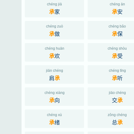
chéng jiā
chéng ān
家
安
承
承
chéng zuò
chéng bǎo
做
保
承
承
chéng huān
chéng shòu
欢
受
承
承
jiān chéng
chéng tīng
肩
听
承
承
chéng xiàng
jiāo chéng
向
交
承
承
chéng xù
zǒng chéng
绪
总
承
承