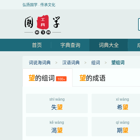
弘扬国学 · 传承文化
首页
字典查询
词典大全
词说海词典
汉语词典
组词
望组词
望
的组词
望
的成语
100+
shī wàng
xī wàng
失
希
望
望
kě wàng
qī wàng
渴
期
望
望