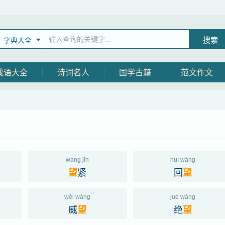
字典大全
成语大全
诗词名人
国学古籍
范文作文
wàng jǐn
huí wàng
紧
回
望
望
wēi wàng
jué wàng
威
绝
望
望