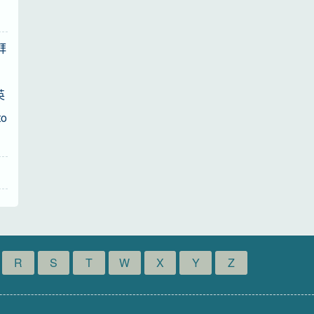
拜
英
to
R
S
T
W
X
Y
Z