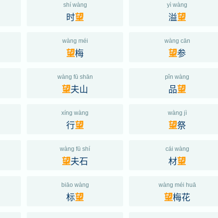
shí wàng
yì wàng
时
溢
望
望
wàng méi
wàng cān
梅
参
望
望
wàng fū shān
pǐn wàng
夫山
品
望
望
xíng wàng
wàng jì
行
祭
望
望
wàng fū shí
cái wàng
夫石
材
望
望
biāo wàng
wàng méi huā
标
梅花
望
望