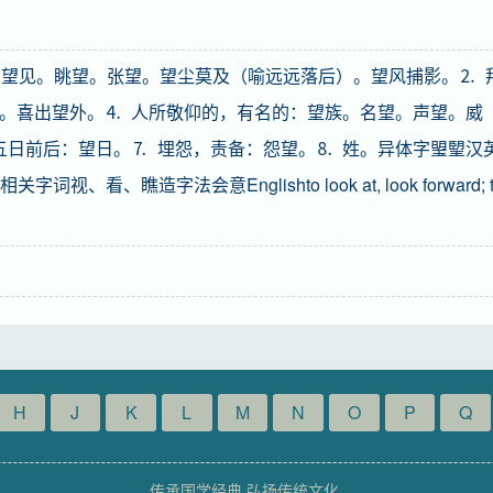
看：望见。眺望。张望。望尘莫及（喻远远落后）。望风捕影。⒉ 
。喜出望外。⒋ 人所敬仰的，有名的：望族。名望。声望。威
五日前后：望日。⒎ 埋怨，责备：怨望。⒏ 姓。异体字琞朢汉
sit相关字词视、看、瞧造字法会意Englishto look at, look forward; 
H
J
K
L
M
N
O
P
Q
传承国学经典 弘扬传统文化