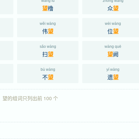
wàng lǔ
zhòng wàng
橹
众
望
望
wěi wàng
wèi wàng
伟
位
望
望
sǎo wàng
wàng quē
扫
阙
望
望
bù wàng
yí wàng
不
遗
望
望
望的组词只列出前 100 个