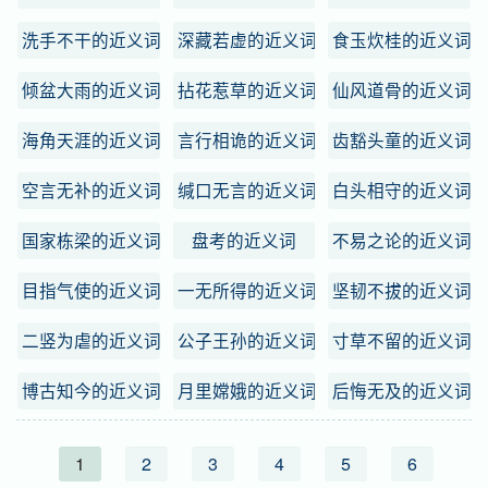
洗手不干的近义词
深藏若虚的近义词
食玉炊桂的近义词
倾盆大雨的近义词
拈花惹草的近义词
仙风道骨的近义词
海角天涯的近义词
言行相诡的近义词
齿豁头童的近义词
空言无补的近义词
缄口无言的近义词
白头相守的近义词
国家栋梁的近义词
盘考的近义词
不易之论的近义词
目指气使的近义词
一无所得的近义词
坚韧不拔的近义词
二竖为虐的近义词
公子王孙的近义词
寸草不留的近义词
博古知今的近义词
月里嫦娥的近义词
后悔无及的近义词
1
2
3
4
5
6