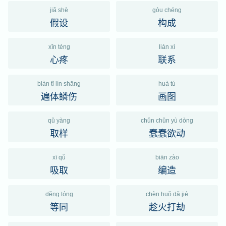
jiǎ shè
gòu chéng
假设
构成
xīn téng
lián xì
心疼
联系
biàn tǐ lín shāng
huà tú
遍体鳞伤
画图
qǔ yàng
chǔn chǔn yù dòng
取样
蠢蠢欲动
xī qǔ
biān zào
吸取
编造
děng tóng
chèn huǒ dǎ jié
等同
趁火打劫