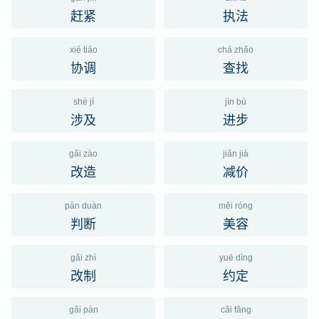
赶紧
执法
xié tiáo
chá zhǎo
协调
查找
shè jí
jìn bù
涉及
进步
gǎi zào
jiǎn jià
改造
减价
pàn duàn
měi róng
判断
美容
gǎi zhì
yuē dìng
改制
约定
gǎi pàn
cǎi fǎng