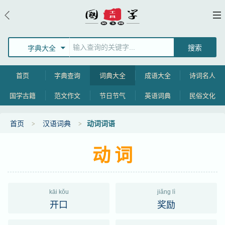
字典大全
首页
字典查询
词典大全
成语大全
诗词名人
国学古籍
范文作文
节日节气
英语词典
民俗文化
首页
汉语词典
动词词语
动词
kāi kǒu
jiǎng lì
开口
奖励