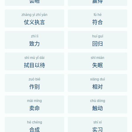
会晤
赢得
zhàng yì zhí yán
fú hé
仗义执言
符合
zhì lì
huí guī
致力
回归
shì mù yǐ dài
shī mián
拭目以待
失眠
zuò bié
xiāng duì
作别
相对
mài mìng
chù dòng
卖命
触动
hé chéng
shí xí
合成
实习