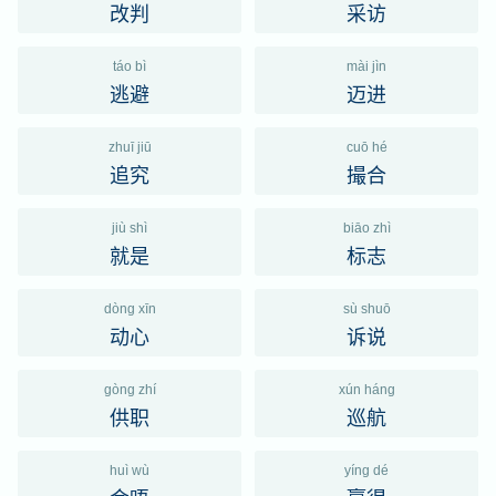
改判
采访
táo bì
mài jìn
逃避
迈进
zhuī jiū
cuō hé
追究
撮合
jiù shì
biāo zhì
就是
标志
dòng xīn
sù shuō
动心
诉说
gòng zhí
xún háng
供职
巡航
huì wù
yíng dé