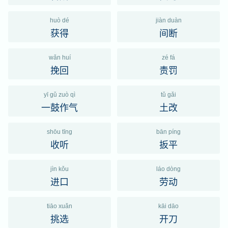
huò dé
jiàn duàn
获得
间断
wǎn huí
zé fá
挽回
责罚
yī gǔ zuò qì
tǔ gǎi
一鼓作气
土改
shōu tīng
bān píng
收听
扳平
jìn kǒu
láo dòng
进口
劳动
tiāo xuǎn
kāi dāo
挑选
开刀