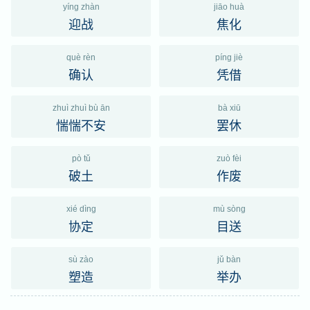
yíng zhàn
jiāo huà
迎战
焦化
què rèn
píng jiè
确认
凭借
zhuì zhuì bù ān
bà xiū
惴惴不安
罢休
pò tǔ
zuò fèi
破土
作废
xié dìng
mù sòng
协定
目送
sù zào
jǔ bàn
塑造
举办