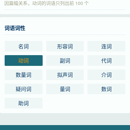
因篇幅关系，动词的词语只列出前 100 个
词语词性
名词
形容词
连词
动词
副词
代词
数量词
拟声词
介词
疑问词
量词
数词
助词