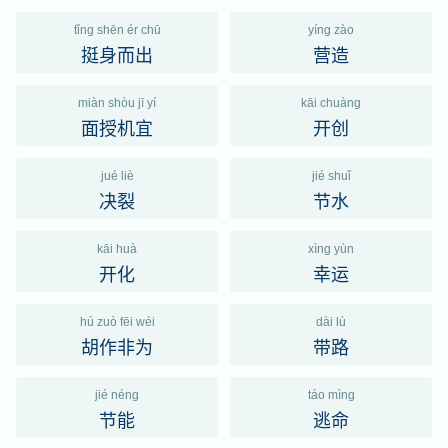
tǐng shēn ér chū
yíng zào
挺身而出
营造
miàn shòu jī yí
kāi chuàng
面授机宜
开创
jué liè
jié shuǐ
决裂
节水
kāi huà
xìng yùn
开化
幸运
hú zuò fēi wéi
dài lù
胡作非为
带路
jié néng
táo mìng
节能
逃命