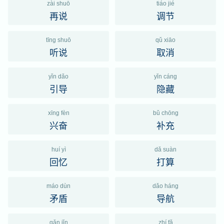
zài shuō
tiáo jié
再说
调节
tīng shuō
qǔ xiāo
听说
取消
yǐn dǎo
yǐn cáng
引导
隐藏
xīng fèn
bǔ chōng
兴奋
补充
huí yì
dǎ suàn
回忆
打算
máo dùn
dǎo háng
矛盾
导航
gǎn jǐn
zhí fǎ