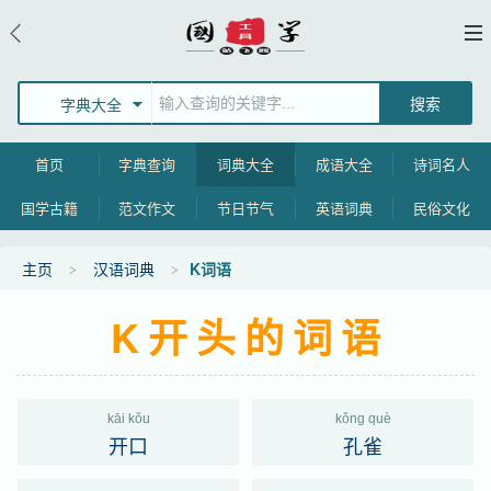
字典大全
首页
字典查询
词典大全
成语大全
诗词名人
国学古籍
范文作文
节日节气
英语词典
民俗文化
主页
汉语词典
K词语
K开头的词语
kāi kǒu
kǒng què
开口
孔雀