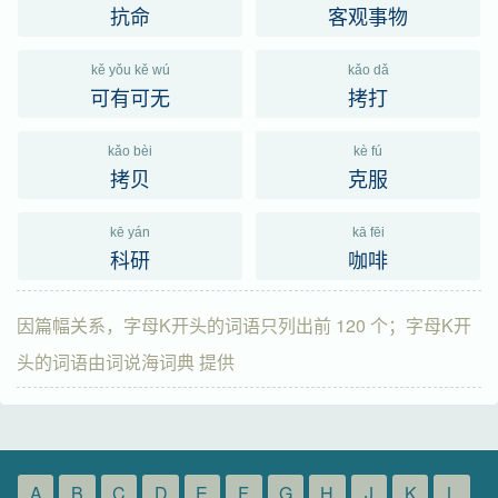
抗命
客观事物
kě yǒu kě wú
kǎo dǎ
可有可无
拷打
kǎo bèi
kè fú
拷贝
克服
kē yán
kā fēi
科研
咖啡
因篇幅关系，字母K开头的词语只列出前 120 个；字母K开
头的词语由词说海词典 提供
A
B
C
D
E
F
G
H
J
K
L