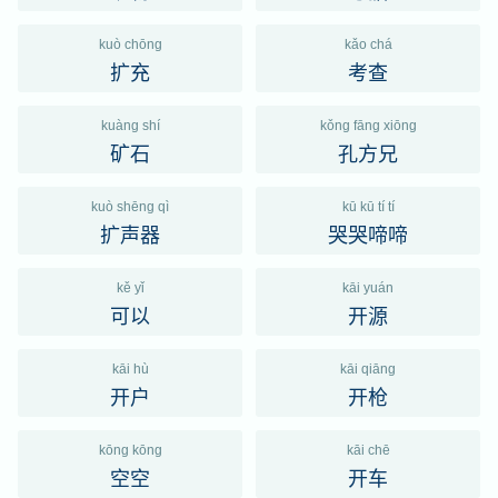
kuò chōng
kǎo chá
扩充
考查
kuàng shí
kǒng fāng xiōng
矿石
孔方兄
kuò shēng qì
kū kū tí tí
扩声器
哭哭啼啼
kě yǐ
kāi yuán
可以
开源
kāi hù
kāi qiāng
开户
开枪
kōng kōng
kāi chē
空空
开车