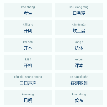
kǎo shēng
kǒu xiāng táng
考生
口香糖
kāi lǎng
kǎn tǔ màn
开朗
坎土曼
kāi běn
kàng tǐ
开本
抗体
kāi jī
kè běn
开机
课本
kǒu kǒu shēng shēng
kè dào kè dào
口口声声
客到客到
kūn míng
kuǎn dōng
昆明
款东