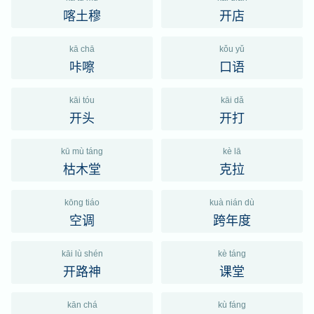
喀土穆
开店
kā chā
kǒu yǔ
咔嚓
口语
kāi tóu
kāi dǎ
开头
开打
kū mù táng
kè lā
枯木堂
克拉
kōng tiáo
kuà nián dù
空调
跨年度
kāi lù shén
kè táng
开路神
课堂
kān chá
kù fáng