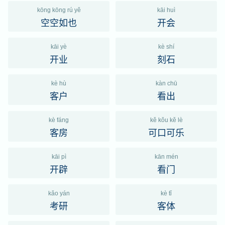
kōng kōng rú yě
kāi huì
空空如也
开会
kāi yè
kè shí
开业
刻石
kè hù
kàn chū
客户
看出
kè fáng
kě kǒu kě lè
客房
可口可乐
kāi pì
kān mén
开辟
看门
kǎo yán
kè tǐ
考研
客体