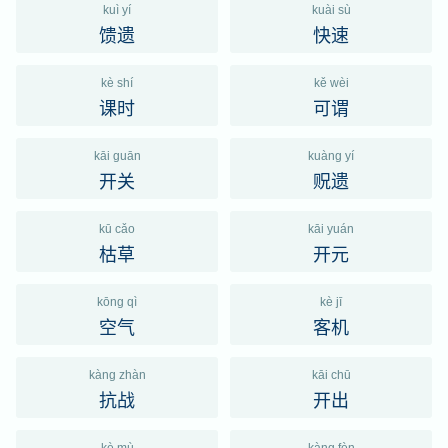
kuì yí
kuài sù
馈遗
快速
kè shí
kě wèi
课时
可谓
kāi guān
kuàng yí
开关
贶遗
kū cǎo
kāi yuán
枯草
开元
kōng qì
kè jī
空气
客机
kàng zhàn
kāi chū
抗战
开出