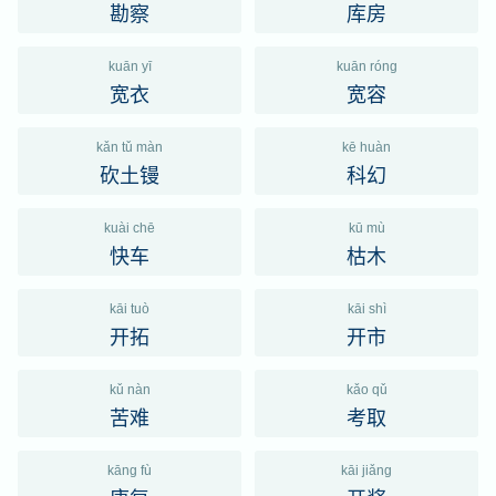
勘察
库房
kuān yī
kuān róng
宽衣
宽容
kǎn tǔ màn
kē huàn
砍土镘
科幻
kuài chē
kū mù
快车
枯木
kāi tuò
kāi shì
开拓
开市
kǔ nàn
kǎo qǔ
苦难
考取
kāng fù
kāi jiǎng