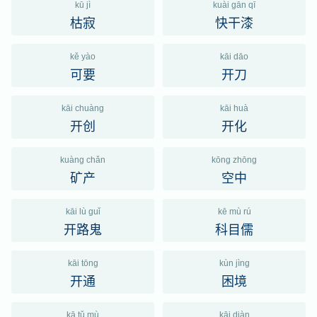
kū jì
kuài gān qī
枯寂
快干漆
kě yào
kāi dāo
可要
开刀
kāi chuàng
kāi huà
开创
开化
kuàng chǎn
kōng zhōng
矿产
空中
kāi lù guǐ
kē mù rú
开路鬼
科目儒
kāi tōng
kùn jìng
开通
困境
kā tǔ mù
kāi diàn