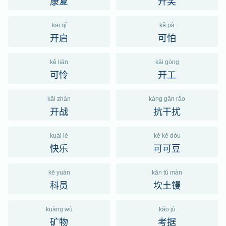
康复
开奖
kāi qǐ
kě pà
开启
可怕
kě lián
kāi gōng
可怜
开工
kāi zhàn
kàng gān rǎo
开战
抗干扰
kuài lè
kě kě dòu
快乐
可可豆
kē yuán
kǎn tǔ màn
科员
坎土镘
kuàng wù
kǎo jù
矿物
考据