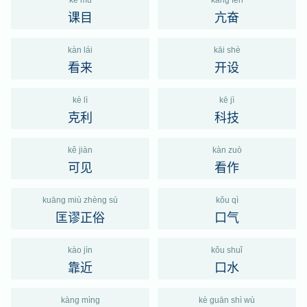
kè mù
kàng fèn
课目
亢奋
kàn lái
kāi shè
看来
开设
kè lì
kē jì
克利
科技
kě jiàn
kàn zuò
可见
看作
kuāng miù zhèng sú
kǒu qì
匡谬正俗
口气
kào jìn
kǒu shuǐ
靠近
口水
kàng mìng
kè guān shì wù