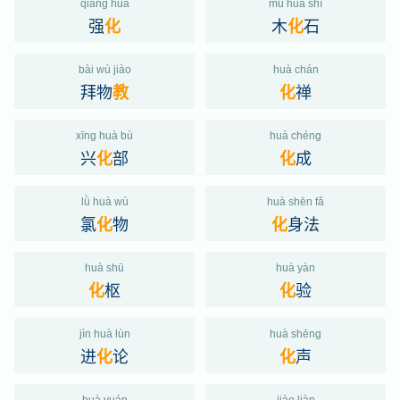
qiáng huà
mù huà shí
强
木
石
化
化
bài wù jiào
huà chán
拜物
禅
教
化
xīng huà bù
huà chéng
兴
部
成
化
化
lǜ huà wù
huà shēn fǎ
氯
物
身法
化
化
huà shū
huà yàn
枢
验
化
化
jìn huà lùn
huà shēng
进
论
声
化
化