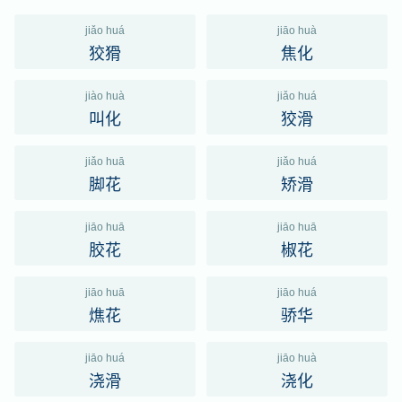
jiǎo huá
jiāo huà
狡猾
焦化
jiào huà
jiǎo huá
叫化
狡滑
jiǎo huā
jiǎo huá
脚花
矫滑
jiāo huā
jiāo huā
胶花
椒花
jiāo huā
jiāo huá
燋花
骄华
jiāo huá
jiāo huà
浇滑
浇化