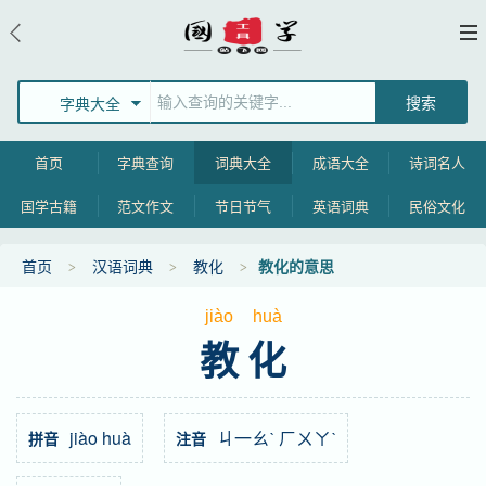
字典大全
首页
字典查询
词典大全
成语大全
诗词名人
国学古籍
范文作文
节日节气
英语词典
民俗文化
首页
汉语词典
教化
教化的意思
jiào
huà
教化
jiào huà
ㄐ一ㄠˋ ㄏㄨㄚˋ
拼音
注音