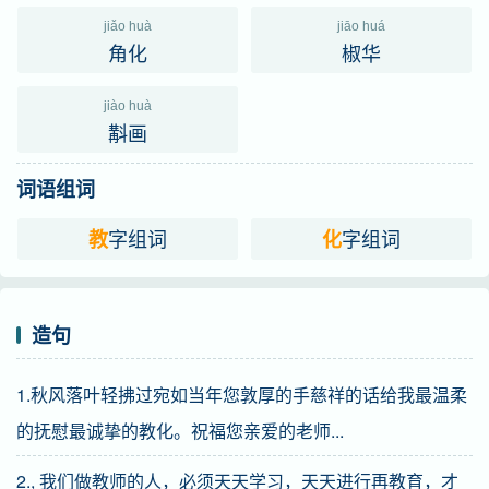
jiǎo huà
jiāo huá
角化
椒华
jiào huà
斠画
词语组词
字组词
字组词
教
化
造句
1.秋风落叶轻拂过宛如当年您敦厚的手慈祥的话给我最温柔
的抚慰最诚挚的教化。祝福您亲爱的老师...
2., 我们做教师的人，必须天天学习，天天进行再教育，才