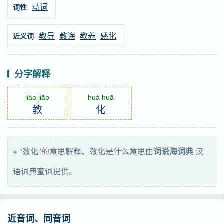
动词
词性
教导
教诲
教养
感化
近义词
分字解释
jiào jiāo
huà huā
教
化
※ "教化"的意思解释、教化是什么意思由
词说海词典
汉
语词典查词提供。
近音词、同音词