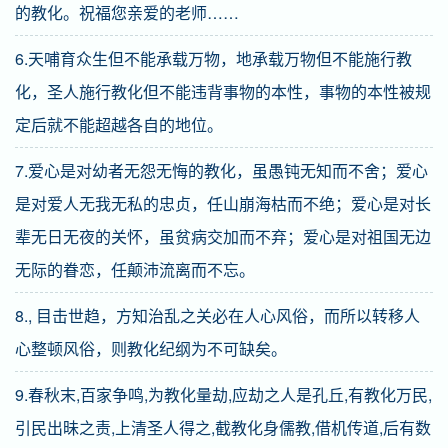
的教化。祝福您亲爱的老师……
6.天哺育众生但不能承载万物，地承载万物但不能施行教
化，圣人施行教化但不能违背事物的本性，事物的本性被规
定后就不能超越各自的地位。
7.爱心是对幼者无怨无悔的教化，虽愚钝无知而不舍；爱心
是对爱人无我无私的忠贞，任山崩海枯而不绝；爱心是对长
辈无日无夜的关怀，虽贫病交加而不弃；爱心是对祖国无边
无际的眷恋，任颠沛流离而不忘。
8., 目击世趋，方知治乱之关必在人心风俗，而所以转移人
心整顿风俗，则教化纪纲为不可缺矣。
9.春秋末,百家争鸣,为教化量劫,应劫之人是孔丘,有教化万民,
引民出昧之责,上清圣人得之,截教化身儒教,借机传道,后有数