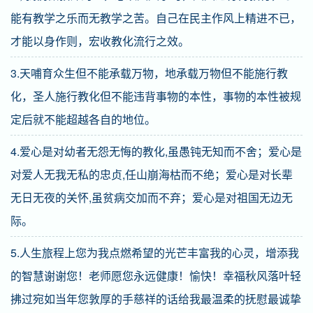
能有教学之乐而无教学之苦。自己在民主作风上精进不已，
才能以身作则，宏收教化流行之效。
3.天哺育众生但不能承载万物，地承载万物但不能施行教
化，圣人施行教化但不能违背事物的本性，事物的本性被规
定后就不能超越各自的地位。
4.爱心是对幼者无怨无悔的教化,虽愚钝无知而不舍；爱心是
对爱人无我无私的忠贞,任山崩海枯而不绝；爱心是对长辈
无日无夜的关怀,虽贫病交加而不弃；爱心是对祖国无边无
际。
5.人生旅程上您为我点燃希望的光芒丰富我的心灵，增添我
的智慧谢谢您！老师愿您永远健康！愉快！幸福秋风落叶轻
拂过宛如当年您敦厚的手慈祥的话给我最温柔的抚慰最诚挚