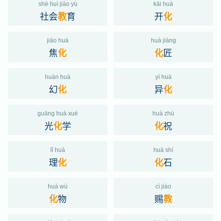
shè huì jiào yù
kāi huà
社会
育
开
教
化
jiāo huà
huà jiàng
焦
匠
化
化
huàn huà
yì huà
幻
异
化
化
guāng huà xué
huà zhù
光
学
祝
化
化
lǐ huà
huà shí
理
石
化
化
huà wù
cì jiào
物
赐
化
教