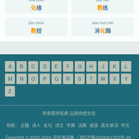
huà yuán
jiào liàn
缘
练
化
教
jiào shòu
xiāo huà méi
授
消
酶
教
化
A
B
C
D
E
F
G
H
J
K
L
M
N
O
P
Q
R
S
T
W
X
Y
Z
传承国学经典 弘扬传统文化
导航：
古籍
诗人
名句
诗文
字典
词典
成语
英文单词
作文
Copyright © 2022-2024
词说海词典
|
琼ICP备2024041322号-20