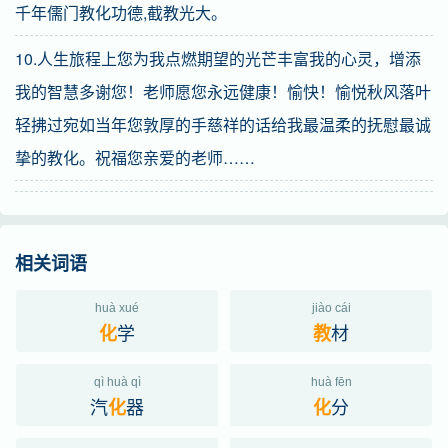
千年儒门教化功德,截教光大。
10.人生旅程上您为我点燃期望的光芒丰富我的心灵，增添
我的智慧多谢您！老师愿您永远健康！愉快！愉悦秋风落叶
轻拂过宛如当年您敦厚的手慈祥的话给我最温柔的抚慰最诚
挚的教化。祝福您亲爱的老师……
相关词语
huà xué
jiào cái
学
材
化
教
qì huà qì
huà fēn
汽
器
分
化
化