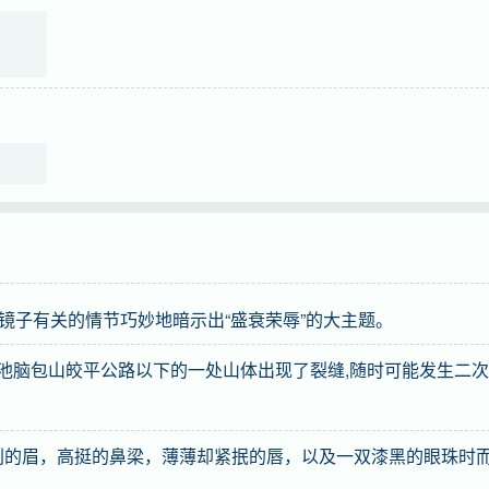
与镜子有关的情节巧妙地暗示出“盛衰荣辱”的大主题。
水池脑包山皎平公路以下的一处山体出现了裂缝,随时可能发生二次
削的眉，高挺的鼻梁，薄薄却紧抿的唇，以及一双漆黑的眼珠时