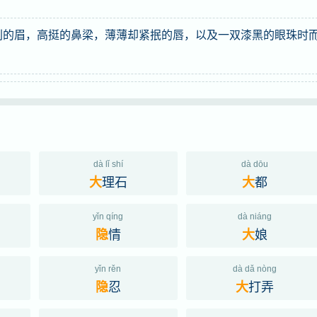
削的眉，高挺的鼻梁，薄薄却紧抿的唇，以及一双漆黑的眼珠时
dà lǐ shí
dà dōu
理石
都
大
大
yǐn qíng
dà niáng
情
娘
隐
大
yǐn rěn
dà dǎ nòng
忍
打弄
隐
大