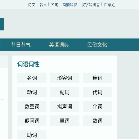
诗文
名人
名句
简繁转换
汉字转拼音
百家姓
节日节气
英语词典
民俗文化
词语词性
名词
形容词
连词
动词
副词
代词
数量词
拟声词
介词
疑问词
量词
数词
助词