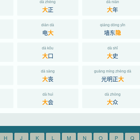
dà zhèng
dà nián
正
年
大
大
diàn dà
qiáng dōng yǐn
电
墙东
大
隐
dà kǒu
dà shǐ
口
史
大
大
dà sàng
guāng míng zhèng dà
丧
光明正
大
大
dà huì
dà zhòng
会
众
大
大
H
J
K
L
M
N
O
P
Q