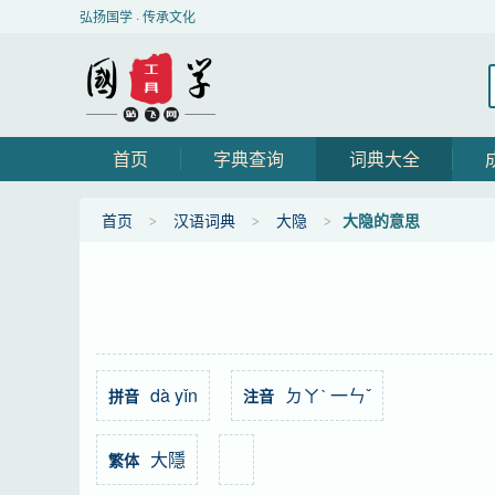
弘扬国学 · 传承文化
首页
字典查询
词典大全
首页
汉语词典
大隐
大隐的意思
dà yǐn
ㄉㄚˋ 一ㄣˇ
拼音
注音
大隱
繁体