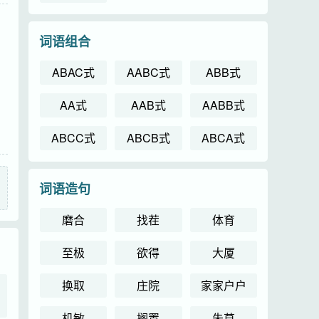
词语组合
ABAC式
AABC式
ABB式
AA式
AAB式
AABB式
ABCC式
ABCB式
ABCA式
词语造句
磨合
找茬
体育
至极
欲得
大厦
换取
庄院
家家户户
机敏
搁置
朱草