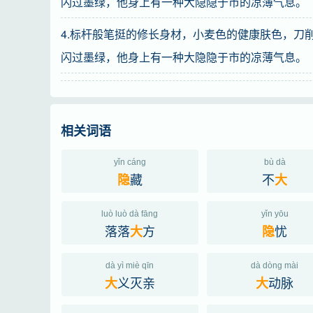
闪过墨绿，他身上有一种大隐隐于市的凉薄气息。
4.标杆般笔挺的修长身材，小麦色的健康肤色，刀
闪过墨绿，他身上有一种大隐隐于市的凉薄气息。
相关词语
yǐn cáng
bù dà
藏
不
隐
大
luò luò dà fāng
yǐn yōu
落落
方
忧
大
隐
dà yì miè qīn
dà dòng mài
义灭亲
动脉
大
大