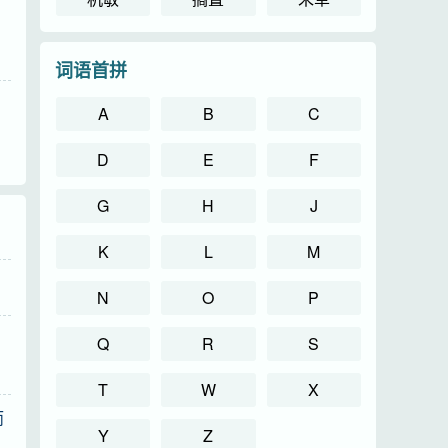
词语首拼
A
B
C
D
E
F
G
H
J
K
L
M
N
O
P
Q
R
S
T
W
X
而
Y
Z