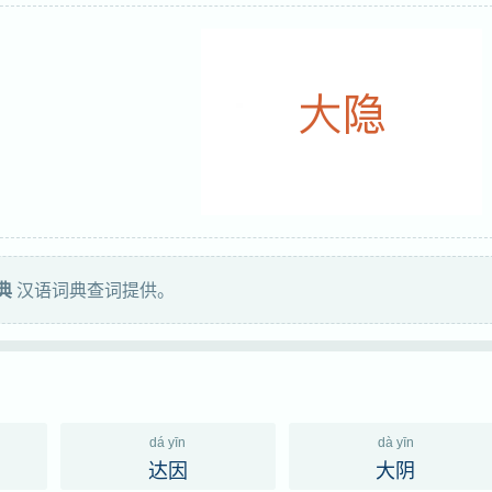
典
汉语词典查词提供。
dá yīn
dà yīn
达因
大阴