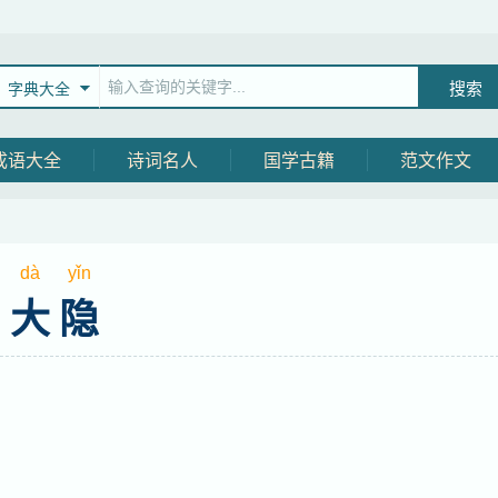
字典大全
成语大全
诗词名人
国学古籍
范文作文
dà
yǐn
大隐