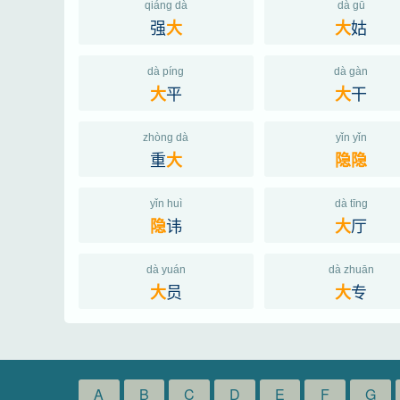
qiáng dà
dà gū
强
姑
大
大
dà píng
dà gàn
平
干
大
大
zhòng dà
yǐn yǐn
重
大
隐
隐
yǐn huì
dà tīng
讳
厅
隐
大
dà yuán
dà zhuān
员
专
大
大
A
B
C
D
E
F
G