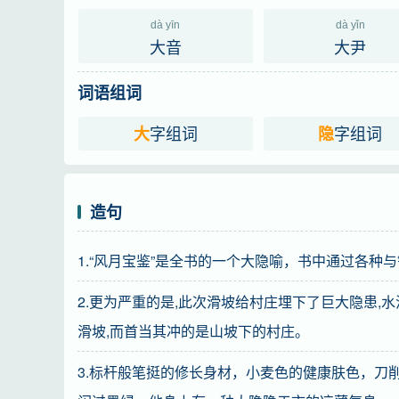
dà yīn
dà yǐn
大音
大尹
词语组词
字组词
字组词
大
隐
造句
1.“风月宝鉴”是全书的一个大隐喻，书中通过各种
2.更为严重的是,此次滑坡给村庄埋下了巨大隐患,
滑坡,而首当其冲的是山坡下的村庄。
3.标杆般笔挺的修长身材，小麦色的健康肤色，刀