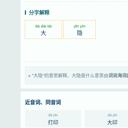
分字解释
dà dài tài
yǐn yìn
大
隐
※ "大隐"的意思解释、大隐是什么意思由
词说海词
近音词、同音词
dǎ yìn
dà yìn
打印
大印