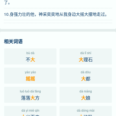
了。
10.身强力壮的他，神采奕奕地从我身边大摇大摆地走过。
相关词语
bù dà
dà lǐ shí
不
理石
大
大
yáo yáo
dà dōu
都
摇
摇
大
luò luò dà fāng
dà niáng
落落
方
娘
大
大
dà yì miè qīn
dà dòng mài