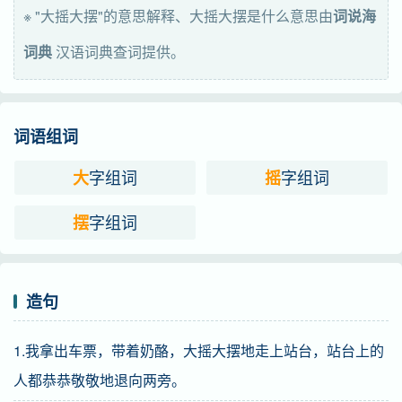
※ "大摇大摆"的意思解释、大摇大摆是什么意思由
词说海
词典
汉语词典查词提供。
词语组词
字组词
字组词
大
摇
字组词
摆
造句
1.我拿出车票，带着奶酪，大摇大摆地走上站台，站台上的
人都恭恭敬敬地退向两旁。