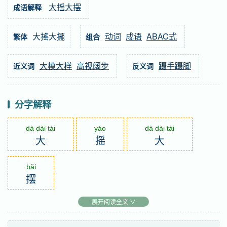
大摇大摆
成语解释
大搖大擺
动词
成语
ABAC式
繁体
组合
大模大样
高视阔步
蹑手蹑脚
近义词
反义词
分字解释
dà dài tài
yáo
dà dài tài
大
摇
大
bǎi
摆
展开阅读全文 ∨