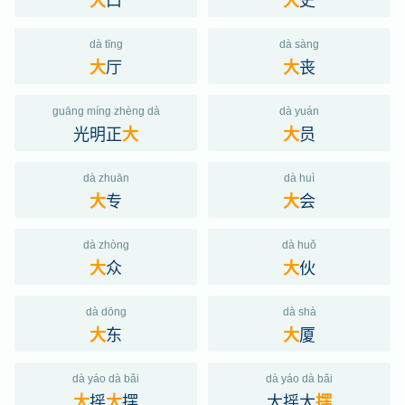
大
大
dà tīng
dà sàng
厅
丧
大
大
guāng míng zhèng dà
dà yuán
光明正
员
大
大
dà zhuān
dà huì
专
会
大
大
dà zhòng
dà huǒ
众
伙
大
大
dà dōng
dà shà
东
厦
大
大
dà yáo dà bǎi
dà yáo dà bǎi
摇
摆
大摇大
大
大
摆