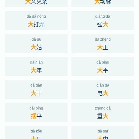
义灭亲
动脉
大
大
dà dǎ nòng
qiáng dà
打弄
强
大
大
dà gū
dà zhèng
姑
正
大
大
dà nián
dà píng
年
平
大
大
dà gàn
diàn dà
干
电
大
大
bǎi píng
zhòng dà
平
重
摆
大
dà kǒu
dà shǐ
口
史