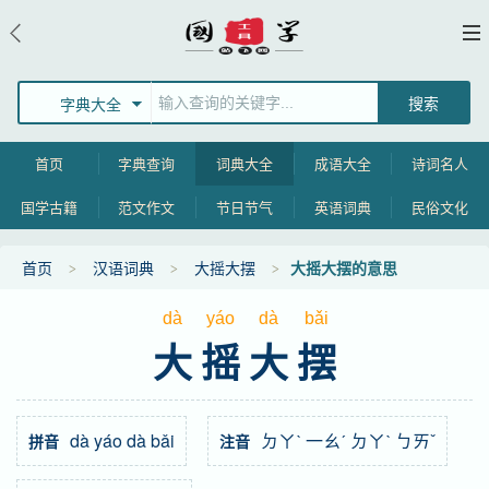
字典大全
首页
字典查询
词典大全
成语大全
诗词名人
国学古籍
范文作文
节日节气
英语词典
民俗文化
首页
汉语词典
大摇大摆
大摇大摆的意思
dà
yáo
dà
bǎi
大摇大摆
dà yáo dà bǎi
ㄉㄚˋ 一ㄠˊ ㄉㄚˋ ㄅㄞˇ
拼音
注音