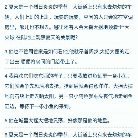
2.夏天是一个烈日炎炎的季节，大街道上只有来去匆匆的车
辆，人们上班的上班，玩耍的玩耍，空闲的人只会窝在空调
房里，哪儿也不想去。哪里还有人会大摇大摆地顶着个“大
火球”在陆地上观察夏天的美景呢？
3.他也不管周管家是如何看他,他就昂首阔步,大摇大摆的走
了出去,顺便将房间的门给带上了。
4.我喜欢它们吃东西的样子，只要我放进鱼缸里一条小鱼，
它们就会争先恐后地去抢，抢到后就会得意洋洋、大摇大摆
地向石块上走去晒太阳，另一只小乌龟就垂头丧气地走到鱼
缸边，等待下一条小鱼的来到。
5.他在城里大摇大摆地晃荡，好像那是他的地盘。
6.夏天是一个烈日炎炎的季节，大街道上只有来去匆匆的车