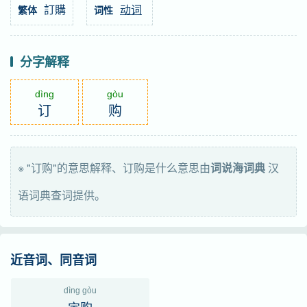
訂購
动词
繁体
词性
分字解释
dìng
gòu
订
购
※ "订购"的意思解释、订购是什么意思由
词说海词典
汉
语词典查词提供。
近音词、同音词
dìng gòu