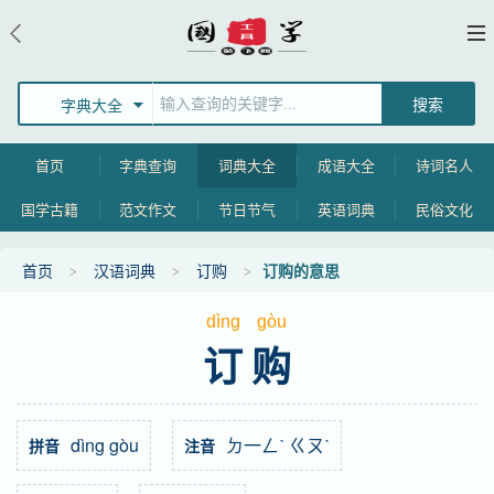
字典大全
首页
字典查询
词典大全
成语大全
诗词名人
国学古籍
范文作文
节日节气
英语词典
民俗文化
首页
汉语词典
订购
订购的意思
dìng
gòu
订购
dìng gòu
ㄉ一ㄥˋ ㄍㄡˋ
拼音
注音