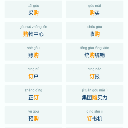
cǎi gòu
gòu mǎi
采
买
购
购
gòu wù zhōng xīn
shōu gòu
物中心
收
购
购
shē gòu
tǒng gòu tǒng xiāo
赊
统
统销
购
购
dìng hù
dìng bào
户
报
订
订
zhèng dìng
jí tuán gòu mǎi lì
正
集团
买力
订
购
yù gòu
dìng shū jī
预
书机
购
订