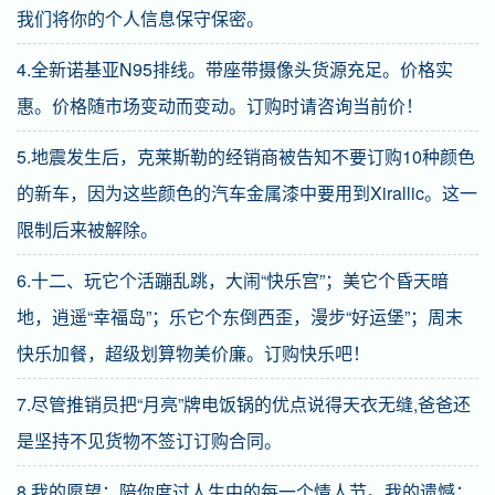
我们将你的个人信息保守保密。
4.全新诺基亚N95排线。带座带摄像头货源充足。价格实
惠。价格随市场变动而变动。订购时请咨询当前价！
5.地震发生后，克莱斯勒的经销商被告知不要订购10种颜色
的新车，因为这些颜色的汽车金属漆中要用到Xirallic。这一
限制后来被解除。
6.十二、玩它个活蹦乱跳，大闹“快乐宫”；美它个昏天暗
地，逍遥“幸福岛”；乐它个东倒西歪，漫步“好运堡”；周末
快乐加餐，超级划算物美价廉。订购快乐吧！
7.尽管推销员把“月亮”牌电饭锅的优点说得天衣无缝,爸爸还
是坚持不见货物不签订订购合同。
8.我的愿望：陪你度过人生中的每一个情人节。我的遗憾：