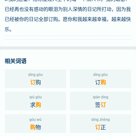
已经再也没有感动的眼泪为别人深情的日记所打动，因为我
已经被你的日记全部订购。愿你和我越来越幸福，越来越快
乐。
相关词语
dìng gòu
dìng gòu
购
订
订
购
qiú gòu
qiān dìng
求
签
购
订
gòu wù
dìng zhèng
物
正
购
订