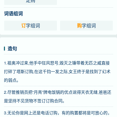
定购
词语组词
字组词
字组词
订
购
造句
1.祖奥冲过来,他手中狂风怒号,毁灭之锤带着无匹之威直接
打碎了塔斯订购,在这千钧一发之际,女王终于是找到了幻术
的弱点。
2.尽管推销员把“月亮”牌电饭锅的优点说得天衣无缝,爸爸还
是坚持不见货物不签订订购合同。
3.无论你是网上还是电话订购，有的购置都将是可放心的，