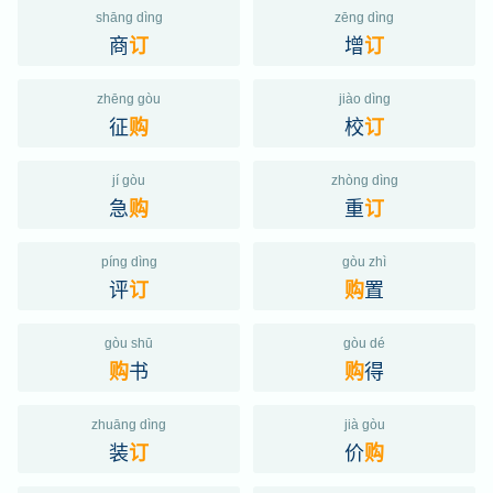
shāng dìng
zēng dìng
商
增
订
订
zhēng gòu
jiào dìng
征
校
购
订
jí gòu
zhòng dìng
急
重
购
订
píng dìng
gòu zhì
评
置
订
购
gòu shū
gòu dé
书
得
购
购
zhuāng dìng
jià gòu
装
价
订
购