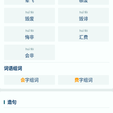
翚飞
隳废
huǐ fèi
huǐ fěi
毁废
毁诽
huǐ fēi
huì fèi
悔非
汇费
huì fēi
会非
词语组词
字组词
字组词
会
费
造句