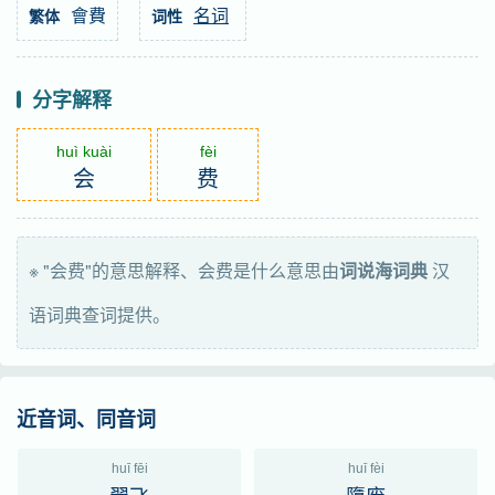
會費
名词
繁体
词性
分字解释
huì kuài
fèi
会
费
※ "会费"的意思解释、会费是什么意思由
词说海词典
汉
语词典查词提供。
近音词、同音词
huī fēi
huī fèi