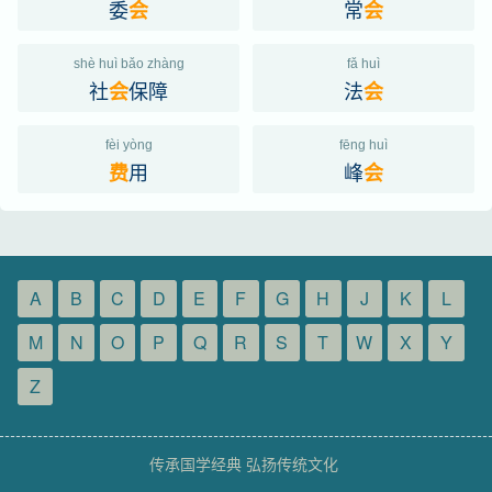
委
常
会
会
shè huì bǎo zhàng
fǎ huì
社
保障
法
会
会
fèi yòng
fēng huì
用
峰
费
会
A
B
C
D
E
F
G
H
J
K
L
M
N
O
P
Q
R
S
T
W
X
Y
Z
传承国学经典 弘扬传统文化