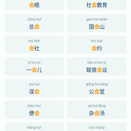
晤
社
教育
会
会
zǒng huì
guó huì shān
总
国
山
会
会
huì shè
huì yuē
社
约
会
会
yī huì er
lián xí huì yì
一
儿
联席
议
会
会
wù huì
gōng huì táng
误
公
堂
会
会
biàn huì
zá huì tāng
便
杂
汤
会
会
háng huì
huì chǎng