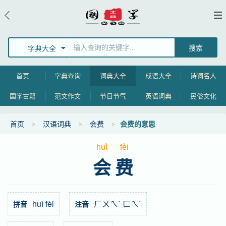
字典大全
首页
字典查询
词典大全
成语大全
诗词名人
国学古籍
范文作文
节日节气
英语词典
民俗文化
首页
汉语词典
会费
会费的意思
huì
fèi
会费
huì fèi
ㄏㄨㄟˋ ㄈㄟˋ
拼音
注音