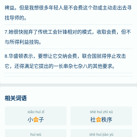
裨益。但是我想很多年轻人是不会费这个劲或主动走出去寻
找导师的。
7.她很快抛弃了传统工会针锋相对的模式，收取会费，但不
与所得利益挂钩。
8.华盛顿表示，要想让它交纳会费，联合国就得停止攻击
它，还得满足它提出的一长串杂七杂八的其他要求。
相关词语
xiǎo huì zǐ
shè huì zhì xù
小
子
社
秩序
会
会
huì wù
shè huì jiào yù