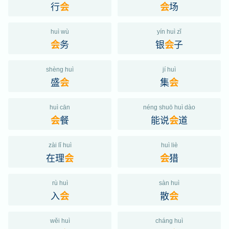
行
场
会
会
huì wù
yín huì zǐ
务
银
子
会
会
shèng huì
jí huì
盛
集
会
会
huì cān
néng shuō huì dào
餐
能说
道
会
会
zài lǐ huì
huì liè
在理
猎
会
会
rù huì
sàn huì
入
散
会
会
wěi huì
cháng huì