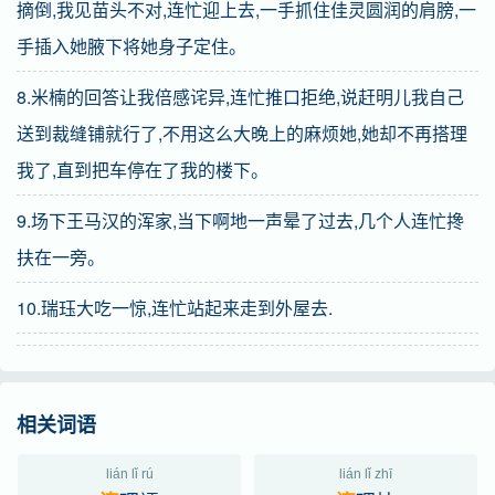
摘倒,我见苗头不对,连忙迎上去,一手抓住佳灵圆润的肩膀,一
手插入她腋下将她身子定住。
8.米楠的回答让我倍感诧异,连忙推口拒绝,说赶明儿我自己
送到裁缝铺就行了,不用这么大晚上的麻烦她,她却不再搭理
我了,直到把车停在了我的楼下。
9.场下王马汉的浑家,当下啊地一声晕了过去,几个人连忙搀
扶在一旁。
10.瑞珏大吃一惊,连忙站起来走到外屋去.
相关词语
lián lǐ rú
lián lǐ zhī