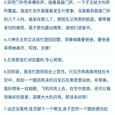
3.突然门外传来嘈杂声，接着是敲门声，一下子又给大叫声
所覆盖。我连忙去外面看看发生什麽事，当我看到我家门外
的几个人时，我呆在那儿了，那陌生又熟悉的脸庞，都带着
亲切的微笑，我不禁也露出微笑，请他们进家中。
4.六神无主的艾达连忙跑回别墅，哭着喊着要爸爸，要爸爸
来带她离开，哎呀，天哪！
5.左恩慈连忙闭目塞听,专心冥想。
6.回到家，我连忙跑到阳台上赏月。只见月亮高高地挂在天
空中，宛如一个圆润亮泽的白宝石在黑夜里站岗，非常美。
我好想有一双翅膀，飞到月亮上去，在空中旅游，还可以看
到美好的夜景，观察大大的月亮，那该多好呀！
7.话还没落地,佳灵脚下一个啷当,身子忽然一个踉跄便向后