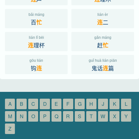
bǎi máng
lián èr
百
二
忙
连
lián lǐ bēi
gǎn máng
理杯
赶
连
忙
gōu lián
guǐ huà lián piān
钩
鬼话
篇
连
连
A
B
C
D
E
F
G
H
J
K
L
M
N
O
P
Q
R
S
T
W
X
Y
Z