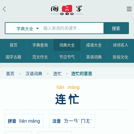
字典大全
首页
字典查询
词典大全
成语大全
诗词名人
国学古籍
范文作文
节日节气
英语词典
民俗文化
首页
汉语词典
连忙
连忙的意思
lián
máng
连忙
lián máng
ㄌ一ㄢˊ ㄇㄤˊ
拼音
注音