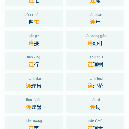
忙
理
连
连
bāng máng
lián nián
帮
年
忙
连
lián jiē
lián dòng gǎn
接
动杆
连
连
lián xíng
lián lǐ shù
行
理树
连
连
lián lǐ dài
lián lǐ huā
理带
理花
连
连
lián lǐ pán
lián cí
理盘
词
连
连
lián shēng
lián lǐ mù
声
理木
连
连