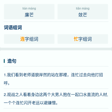
lián máng
liǎn máng
廉芒
敛芒
词语组词
字组词
字组词
连
忙
造句
1.我们看到老师道貌岸然的站在那裡，连忙过去向他打招
呼。
2.观战之人看着身边这两个大男人抱在一起口水直流的人材,
一个个连忙闪开老远以避嫌憎。