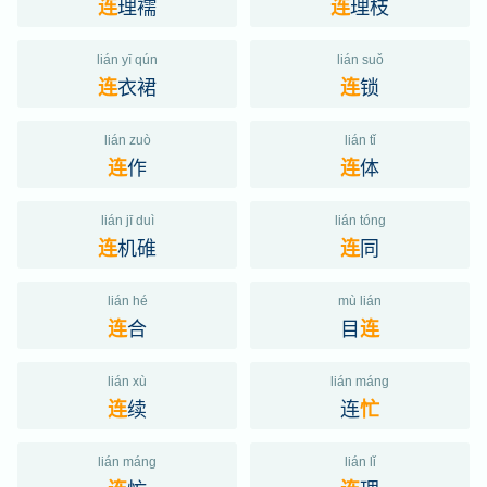
理襦
理枝
连
连
lián yī qún
lián suǒ
衣裙
锁
连
连
lián zuò
lián tǐ
作
体
连
连
lián jī duì
lián tóng
机碓
同
连
连
lián hé
mù lián
合
目
连
连
lián xù
lián máng
续
连
连
忙
lián máng
lián lǐ