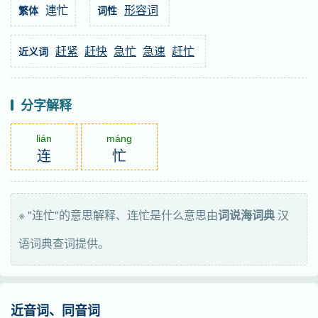
連忙
形容词
繁体
词性
赶紧
赶快
急忙
急速
赶忙
近义词
分字解释
lián
máng
连
忙
※ "连忙"的意思解释、连忙是什么意思由
词说海词典
汉
语词典查词提供。
近音词、同音词