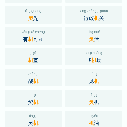
líng guāng
xíng zhèng jī guān
光
行政
关
灵
机
yǒu jī kě chéng
líng huó
有
可乘
活
机
灵
jī yí
fēi jī cháng
宜
飞
场
机
机
zhàn jī
jiàn jī
战
见
机
机
qì jī
líng jī
契
机
机
灵
líng jī
jī yóu
灵
油
机
机