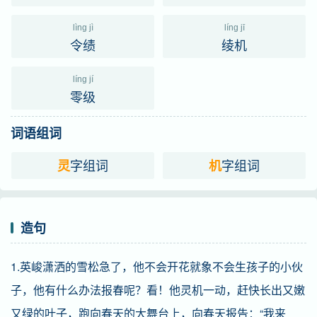
lìng jì
líng jī
令绩
绫机
líng jí
零级
词语组词
字组词
字组词
灵
机
造句
1.英峻潇洒的雪松急了，他不会开花就象不会生孩子的小伙
子，他有什么办法报春呢？看！他灵机一动，赶快长出又嫩
又绿的叶子，跑向春天的大舞台上，向春天报告：“我来