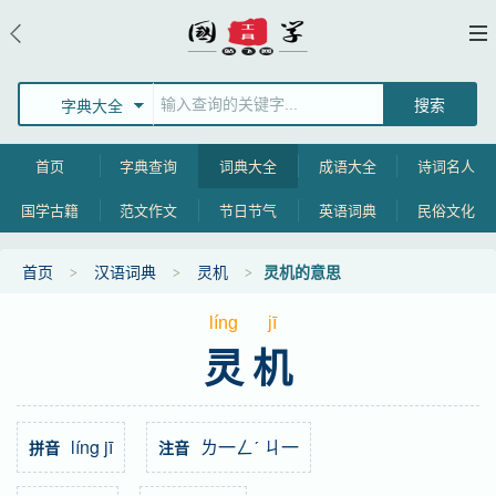
字典大全
首页
字典查询
词典大全
成语大全
诗词名人
国学古籍
范文作文
节日节气
英语词典
民俗文化
首页
汉语词典
灵机
灵机的意思
líng
jī
灵机
líng jī
ㄌ一ㄥˊ ㄐ一
拼音
注音