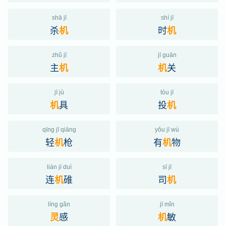
shā jī
shí jī
杀
时
机
机
zhǔ jī
jī guān
主
关
机
机
jī jù
tóu jī
具
投
机
机
qīng jī qiāng
yǒu jī wù
轻
枪
有
物
机
机
lián jī duì
sī jī
连
碓
司
机
机
líng gǎn
jī mǐn
感
敏
灵
机