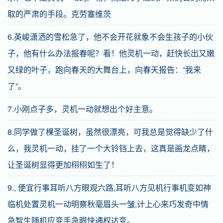
取的严肃的手段。克劳塞维茨
6.英峻潇洒的雪松急了，他不会开花就象不会生孩子的小伙
子，他有什么办法报春呢？看！他灵机一动，赶快长出又嫩
又绿的叶子，跑向春天的大舞台上，向春天报告：“我来
了”。
7.小刚点子多，灵机一动就想出个好主意。
8.同学做了棵圣诞树，虽然很漂亮，可我总是觉得缺少了什
么，我灵机一动，挂了一个大铃铛上去，这真是画龙点睛，
让圣诞树显得更加栩栩如生了！
9., 便宜行事耳听八方眼观六路,耳听八方见机行事机变如神
临机处置灵机一动明察秋毫眉头一皱,计上心来巧发奇中情
急智生随机应变手急眼快通权达变。