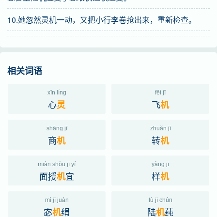
10.她忽然灵机一动，又把小行李卷抢出来，重新检查。
相关词语
xīn líng
fēi jī
心
飞
灵
机
shāng jī
zhuǎn jī
商
转
机
机
miàn shòu jī yí
yàng jī
面授
宜
样
机
机
mì jī juàn
lù jī chún
宓
绢
陆
莼
机
机