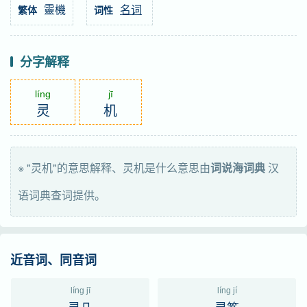
靈機
名词
繁体
词性
分字解释
líng
jī
灵
机
※ "灵机"的意思解释、灵机是什么意思由
词说海词典
汉
语词典查词提供。
近音词、同音词
líng jī
líng jí