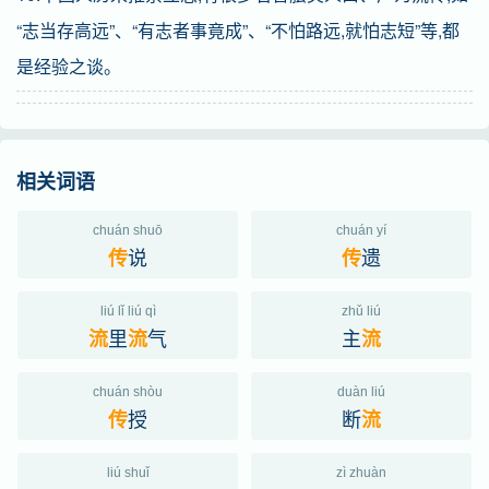
“志当存高远”、“有志者事竟成”、“不怕路远,就怕志短”等,都
是经验之谈。
相关词语
chuán shuō
chuán yí
说
遗
传
传
liú lǐ liú qì
zhǔ liú
里
气
主
流
流
流
chuán shòu
duàn liú
授
断
传
流
liú shuǐ
zì zhuàn