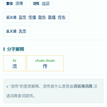
流傳
动词
繁体
词性
宣传
传播
散布
散播
传布
近义词
失传
反义词
分字解释
liú
chuán zhuàn
流
传
※ "流传"的意思解释、流传是什么意思由
词说海词典
汉
语词典查词提供。