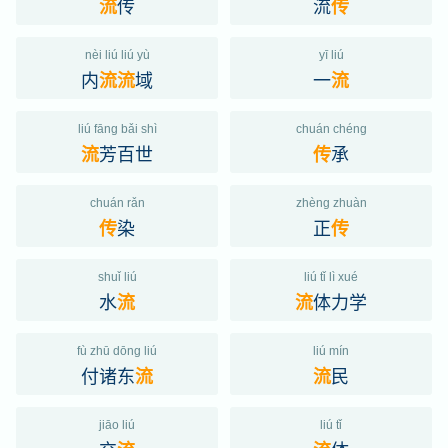
传
流
流
传
nèi liú liú yù
yī liú
内
域
一
流
流
流
liú fāng bǎi shì
chuán chéng
芳百世
承
流
传
chuán rǎn
zhèng zhuàn
染
正
传
传
shuǐ liú
liú tǐ lì xué
水
体力学
流
流
fù zhū dōng liú
liú mín
付诸东
民
流
流
jiāo liú
liú tǐ