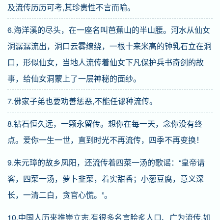
及流传历历可考,其珍贵性不言而喻。
6.海洋溪的尽头，在一座名叫芭蕉山的半山腰。河水从仙女
洞潺潺流出，洞口云雾缭绕，一根十来米高的钟乳石立在洞
口，形似仙女，当地人流传着仙女下凡保护兵书奇剑的故
事，给仙女洞蒙上了一层神秘的面纱。
7.佛家子弟也要劝善惩恶,不能任谬种流传。
8.钻石恒久远，一颗永留传。想你在每一天，念你没有终
点。爱你一生一世，直到时光不再流传，四季不再变换！
9.朱元璋的故乡凤阳，还流传着四菜一汤的歌谣：“皇帝请
客，四菜一汤，萝卜韭菜，着实甜香；小葱豆腐，意义深
长，一清二白，贪官心慌。”。
10.中国人历来推崇立志,有很多名言脍炙人口、广为流传,如