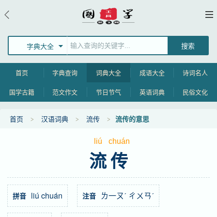
字典大全
首页
字典查询
词典大全
成语大全
诗词名人
国学古籍
范文作文
节日节气
英语词典
民俗文化
首页
汉语词典
流传
流传的意思
liú
chuán
流传
liú chuán
ㄌ一ㄡˊ ㄔㄨㄢˊ
拼音
注音