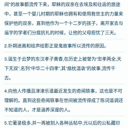
间"的故事都流传下来，耶稣的双亲在去埃及和往返的旅途
中，甚至一个婴儿时期的耶稣也拥有和使用救世主的力量来
保护他的双亲，直到他作为一个十二岁的孩子，离开家去与
庙宇的学者们分庭抗礼的时候，让他的父母担忧了三天。
2.扑朔迷离和绘声绘影正是鬼故事所以流传的原因。
3.诞生于云梦的东汉孝子黄香,在历史上被誉为“忠孝两全,天
下无双”,名列“中华二十四孝”,其“扇枕温衾”的故事,流传千
古。
4.向他人传播且津津乐道最近发生的奇闻轶事，这也是不可
理解的。直到这些奇闻轶事在世间被流传得成了陈词滥调还
不知道的人，才是涵养深邃的人。
5.它著录极多,并一再被刻入各种丛帖中,元以后的公私藏印