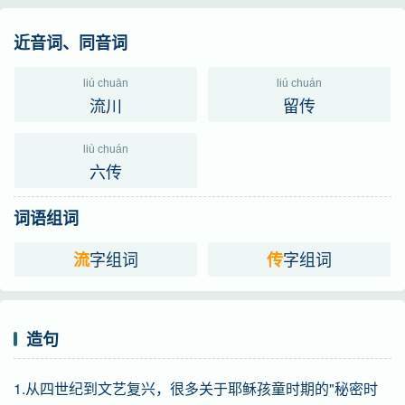
近音词、同音词
liú chuān
liú chuán
流川
留传
liù chuán
六传
词语组词
字组词
字组词
流
传
造句
1.从四世纪到文艺复兴，很多关于耶稣孩童时期的"秘密时