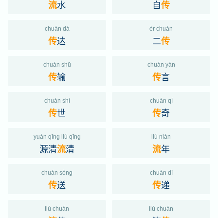
水
自
流
传
chuán dá
èr chuán
达
二
传
传
chuán shū
chuán yán
输
言
传
传
chuán shì
chuán qí
世
奇
传
传
yuán qīng liú qīng
liú nián
源清
清
年
流
流
chuán sòng
chuán dì
送
递
传
传
liú chuán
liú chuán