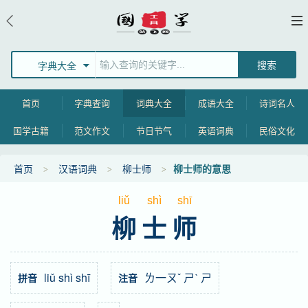
字典大全
首页
字典查询
词典大全
成语大全
诗词名人
国学古籍
范文作文
节日节气
英语词典
民俗文化
首页
汉语词典
柳士师
柳士师的意思
liǔ
shì
shī
柳士师
liǔ shì shī
ㄌ一ㄡˇ ㄕˋ ㄕ
拼音
注音