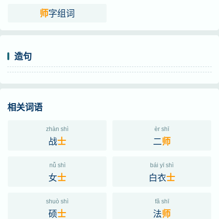
字组词
师
造句
相关词语
zhàn shì
èr shī
战
二
士
师
nǚ shì
bái yī shì
女
白衣
士
士
shuò shì
fǎ shī
硕
法
士
师