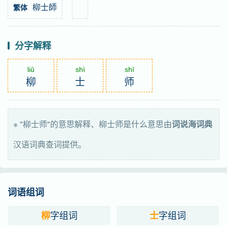
柳士師
繁体
分字解释
liǔ
shì
shī
柳
士
师
※ "柳士师"的意思解释、柳士师是什么意思由
词说海词典
汉语词典查词提供。
词语组词
字组词
字组词
柳
士