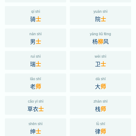
qí shì
yuàn shì
骑
院
士
士
nán shì
yáng liǔ fēng
男
杨
风
士
柳
ruì shì
wèi shì
瑞
卫
士
士
lǎo shī
dà shī
老
大
师
师
cǎo yī shì
zhàn shī
草衣
栈
士
师
shēn shì
lǜ shī
绅
律
士
师