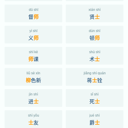
dū shī
xián shì
督
贤
师
士
yì shī
dùn shī
义
顿
师
师
shī kè
shù shì
课
术
师
士
liǔ sè xīn
jiǎng shì quán
色新
蒋
铨
柳
士
jìn shì
sǐ shì
进
死
士
士
shì yǒu
jué shì
友
爵
士
士