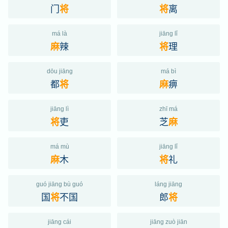
门
离
将
将
má là
jiāng lǐ
辣
理
麻
将
dōu jiāng
má bì
都
痹
将
麻
jiāng lì
zhī má
吏
芝
将
麻
má mù
jiāng lǐ
木
礼
麻
将
guó jiāng bù guó
láng jiāng
国
不国
郎
将
将
jiāng cái
jiāng zuò jiān