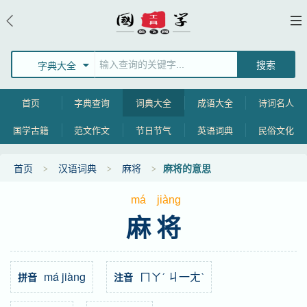
字典大全
首页
字典查询
词典大全
成语大全
诗词名人
国学古籍
范文作文
节日节气
英语词典
民俗文化
首页
汉语词典
麻将
麻将的意思
má
jiàng
麻将
má jiàng
ㄇㄚˊ ㄐ一ㄤˋ
拼音
注音