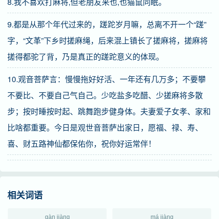
8.我不喜欢打麻将,但老朋友来也,也猫鼠同眠。
9.都是从那个年代过来的，蹉跎岁月嘛，总离不开一个“蹉”
字，“文革”下乡时搓麻绳，后来混上镇长了搓麻将，搓麻将
搓得都驼了背，乃是真正的蹉跎意义的体现。
10.观音菩萨言：慢慢拖好好活、一年还有几万多；不要攀
不要比、不要自己气自己。少吃盐多吃醋、少搓麻将多散
步；按时睡按时起、跳舞跑步健身体。夫妻爱子女孝、家和
比啥都重要。今日是观世音菩萨出家日，愿福、禄、寿、
喜、财五路神仙都保佑你，祝你好运常伴！
相关词语
gàn jiàng
má jiàng