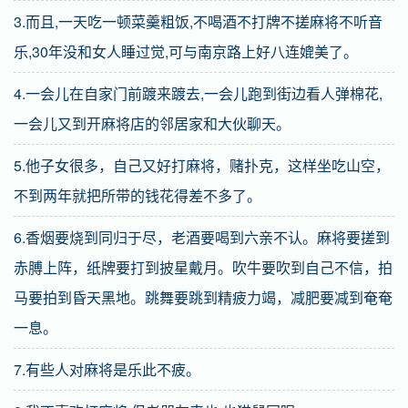
3.而且,一天吃一顿菜羹粗饭,不喝酒不打牌不搓麻将不听音
乐,30年没和女人睡过觉,可与南京路上好八连媲美了。
4.一会儿在自家门前踱来踱去,一会儿跑到街边看人弹棉花,
一会儿又到开麻将店的邻居家和大伙聊天。
5.他子女很多，自己又好打麻将，赌扑克，这样坐吃山空，
不到两年就把所带的钱花得差不多了。
6.香烟要烧到同归于尽，老酒要喝到六亲不认。麻将要搓到
赤膊上阵，纸牌要打到披星戴月。吹牛要吹到自己不信，拍
马要拍到昏天黑地。跳舞要跳到精疲力竭，减肥要减到奄奄
一息。
7.有些人对麻将是乐此不疲。