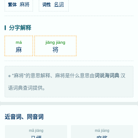
麻將
名词
繁体
词性
分字解释
má
jiāng jiàng
麻
将
※ "麻将"的意思解释、麻将是什么意思由
词说海词典
汉
语词典查词提供。
近音词、同音词
mǎ jiāng
má jiàng