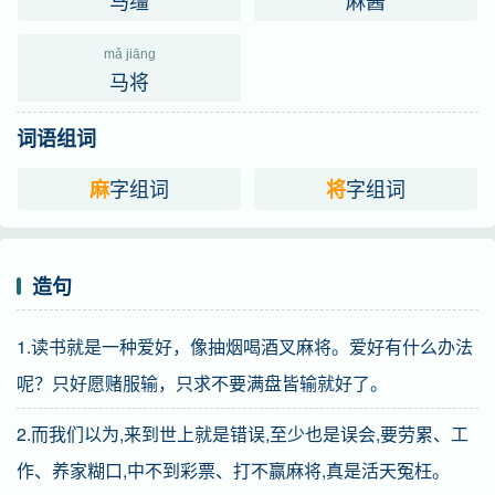
马缰
麻酱
mǎ jiāng
马将
词语组词
字组词
字组词
麻
将
造句
1.读书就是一种爱好，像抽烟喝酒叉麻将。爱好有什么办法
呢？只好愿赌服输，只求不要满盘皆输就好了。
2.而我们以为,来到世上就是错误,至少也是误会,要劳累、工
作、养家糊口,中不到彩票、打不赢麻将,真是活天冤枉。