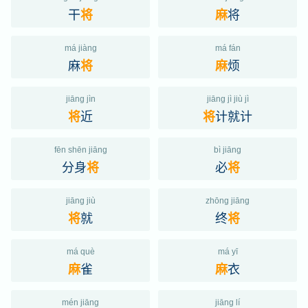
干
将
将
麻
má jiàng
má fán
麻
烦
将
麻
jiāng jìn
jiāng jì jiù jì
近
计就计
将
将
fēn shēn jiāng
bì jiāng
分身
必
将
将
jiāng jiù
zhōng jiāng
就
终
将
将
má què
má yī
雀
衣
麻
麻
mén jiāng
jiāng lí