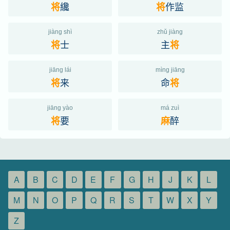
纔
作监
将
将
jiàng shì
zhǔ jiàng
士
主
将
将
jiāng lái
mìng jiāng
来
命
将
将
jiāng yào
má zuì
要
醉
将
麻
A
B
C
D
E
F
G
H
J
K
L
M
N
O
P
Q
R
S
T
W
X
Y
Z