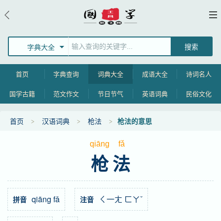
字典大全
首页
字典查询
词典大全
成语大全
诗词名人
国学古籍
范文作文
节日节气
英语词典
民俗文化
首页
汉语词典
枪法
枪法的意思
qiāng
fǎ
枪法
qiāng fǎ
ㄑ一ㄤ ㄈㄚˇ
拼音
注音