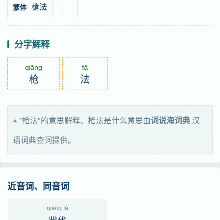
槍法
繁体
分字解释
qiāng
fǎ
枪
法
※ "枪法"的意思解释、枪法是什么意思由
词说海词典
汉
语词典查词提供。
近音词、同音词
qiāng fá