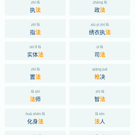
zhí fǎ
zhèng fǎ
执
政
法
法
zhǐ fǎ
xiù yī zhí fǎ
指
绣衣执
法
法
shí tǐ fǎ
sī fǎ
实体
司
法
法
zhì fǎ
qiāng jué
置
决
法
枪
fǎ shī
zhì fǎ
师
智
法
法
huà shēn fǎ
fǎ rén
化身
人
法
法