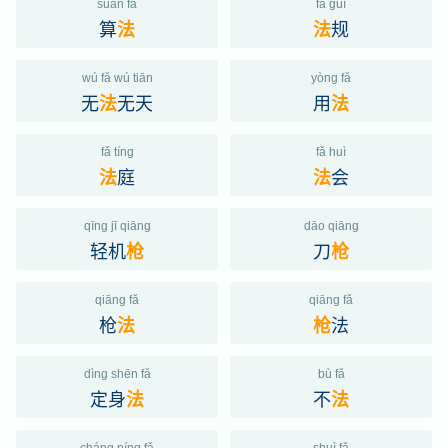
suàn fǎ
fǎ guī
算
规
法
法
wú fǎ wú tiān
yòng fǎ
无
无天
用
法
法
fǎ tíng
fǎ huì
庭
会
法
法
qīng jī qiāng
dāo qiāng
轻机
刀
枪
枪
qiāng fǎ
qiāng fǎ
枪
法
法
枪
dìng shēn fǎ
bù fǎ
定身
不
法
法