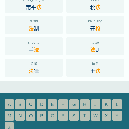
cháng píng fǎ
shuì fǎ
常平
税
法
法
fǎ zhì
kāi qiāng
制
开
法
枪
shǒu fǎ
fǎ zé
手
则
法
法
fǎ lǜ
tǔ fǎ
律
土
法
法
A
B
C
D
E
F
G
H
J
K
L
M
N
O
P
Q
R
S
T
W
X
Y
Z