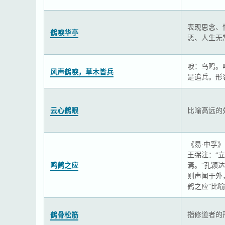
表现思念、
鹤唳华亭
恶、人生无
唳：鸟鸣。
风声鹤唳，草木皆兵
是追兵。形
云心鹤眼
比喻高远的
《易·中孚
王弼注：“
鸣鹤之应
焉。”孔颖
则声闻于外
鹤之应”比
指修道者的
鹤骨松筋