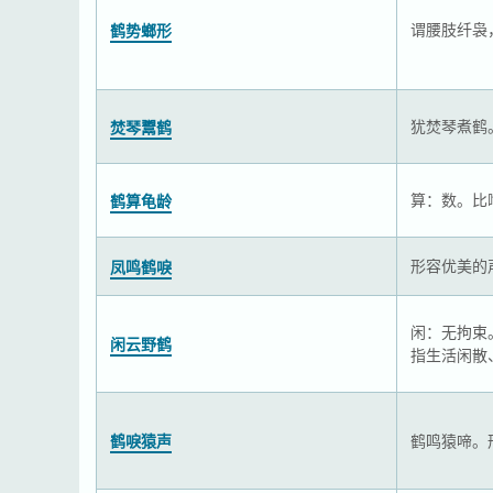
谓腰肢纤袅
鹤势螂形
犹焚琴煮鹤
焚琴鬻鹤
算：数。比
鹤算龟龄
形容优美的
凤鸣鹤唳
闲：无拘束
闲云野鹤
指生活闲散
鹤唳猿声
鹤鸣猿啼。