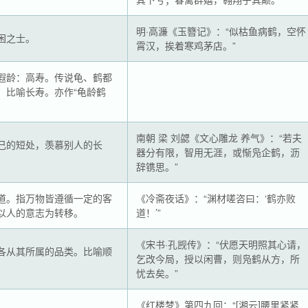
明·高濂《玉簪记》：“似枯鱼病鹤，空怀
困之士。
霄汉，挨着寒鸡茅店。”
遐龄：高寿。传说龟、鹤都
。比喻长寿。亦作“龟龄鹤
南朝 梁 刘勰《文心雕龙 养气》：“若夫
己的短处，羡慕别人的长
器分有限，智用无涯，或惭凫企鹤，沥
辞镌思。”
道。指万物皆遵循一定的客
《冷斋夜话》：“渊材嗟咨曰：‘鹤亦败
以人的意志为转移。
道！’”
《宋书·孔觊传》：“伏愿天明照其心请，
各从其所属的品类。比喻顺
乞改今局，授以闲曹，则凫鹤从方，所
。
忧去矣。”
《红楼梦》第四九回：“[湘云]腰里紧紧