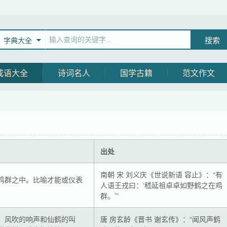
字典大全
成语大全
诗词名人
国学古籍
范文作文
出处
南朝 宋 刘义庆《世说新语 容止》：“有
鸡群之中。比喻才能或仪表
人语王戎曰：‘嵇延祖卓卓如野鹤之在鸡
群。’”
。风吹的响声和仙鹤的叫
唐 房玄龄《晋书 谢玄传》：“闻风声鹤