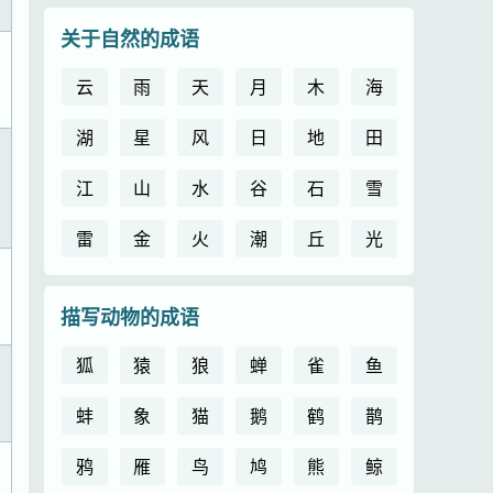
关于自然的成语
云
雨
天
月
木
海
湖
星
风
日
地
田
江
山
水
谷
石
雪
雷
金
火
潮
丘
光
描写动物的成语
狐
猿
狼
蝉
雀
鱼
蚌
象
猫
鹅
鹤
鹊
鸦
雁
鸟
鸠
熊
鲸