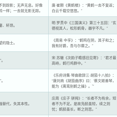
不到踪影；无声无息。好像
唐·崔颢《黄鹤楼》：“黄鹤一去不复返；
鹤一样；一去就无影无踪。
白云千载空悠悠。”
明·罗贯中《三国演义》第三十五回：“玄
癯、轩昂。
德视其人，松形鹤骨，器宇不凡。”
《周易 中孚》：“鹤鸣在阴，其子和之；
望的隐士。
我有好爵，吾与尔靡之。”
宋·苏辙《次韵子瞻感旧见寄》：“君才最
”。
高峙，鹤行鸡群中。”
《乐府诗集·琴曲歌辞三·胡笳十八拍》：
”。
“唐刘商《胡笳曲序》曰：‘蔡文姬善琴，
能为《离鸾别鹤之操》。’”
庄周《庄子 骈拇》：“长者不为有余，短
强替代，失其本性。
者不为不足。是故凫胫虽短，续之则
忧；鹤胫虽长，断之则悲。”