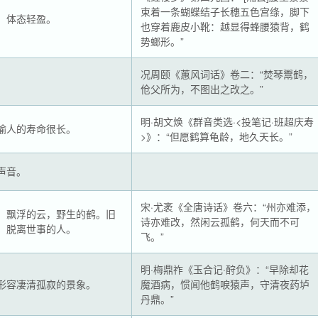
束着一条蝴蝶结子长穗五色宫绦，脚下
，体态轻盈。
也穿着鹿皮小靴：越显得蜂腰猿背，鹤
势螂形。”
况周颐《蕙风词话》卷二：“焚琴鬻鹤，
。
伧父所为，不图出之改之。”
明·胡文焕《群音类选·<投笔记·班超庆寿
喻人的寿命很长。
>》：“但愿鹤算龟龄，地久天长。”
声音。
宋·尤袤《全唐诗话》卷六：“州亦难添，
。飘浮的云，野生的鹤。旧
诗亦难改，然闲云孤鹤，何天而不可
、脱离世事的人。
飞。”
明·梅鼎祚《玉合记·酧负》：“早除却花
形容凄清孤寂的景象。
魔酒病，惯闻他鹤唳猿声，守清夜药垆
丹鼎。”