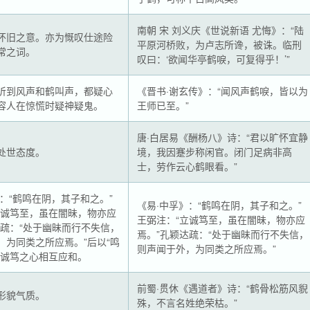
南朝 宋 刘义庆《世说新语 尤悔》：“陆
怀旧之意。亦为慨叹仕途险
平原河桥败，为卢志所谗，被诛。临刑
常之词。
叹曰：‘欲闻华亭鹤唳，可复得乎！’”
听到风声和鹤叫声，都疑心
《晋书·谢玄传》：“闻风声鹤唳，皆以为
容人在惊慌时疑神疑鬼。
王师已至。”
唐·白居易《酬杨八》诗：“君以旷怀宜静
处世态度。
境，我因蹇步称闲官。闭门足病非高
士，劳作云心鹤眼看。”
》：“鹤鸣在阴，其子和之。”
《易·中孚》：“鹤鸣在阴，其子和之。”
立诚笃至，虽在闇昧，物亦应
王弼注：“立诚笃至，虽在闇昧，物亦应
达疏：“处于幽昧而行不失信，
焉。”孔颖达疏：“处于幽昧而行不失信，
，为同类之所应焉。”后以“鸣
则声闻于外，为同类之所应焉。”
喻诚笃之心相互应和。
前蜀·贯休《遇道者》诗：“鹤骨松筋风貎
形貌气质。
殊，不言名姓绝荣枯。”