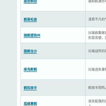
猿悲鹤怨
猿和鹤凄厉
清奇不凡的
鹤骨松姿
比喻欲集做
骑鹤望扬州
形容贪婪、
比喻战死的
猿鹤虫沙
续凫断鹤
比喻违失事
鹤夜半而鸣
鹤知夜半
丧失配偶的
孤雌寡鹤
人。