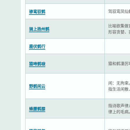
驾驭鸾凤仙
骖鸾驭鹤
比喻欲集做
骑上扬州鹤
形容贪婪、
鹿伏鹤行
猿和鹤凄厉
猿啼鹤唳
闲：无拘束
野鹤闲云
指生活闲散
指诗歌声律
蜂腰鹤膝
律上的毛病