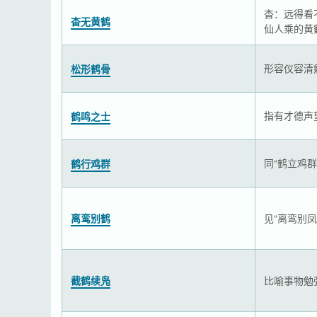
杳：远得看
杳无黄鹤
仙人乘的黄
形容仪容清
松形鹤骨
指有才德声
鹤鸣之士
同“鹤立鸡群
鹤行鸡群
离鸾别鹤
见“离鸾别凤
截鹤续凫
比喻事物勉