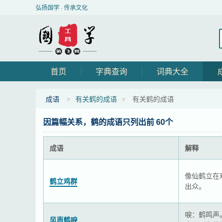
弘扬国学 · 传承文化
首页
字典查询
词典大全
成语
有关鹤的成语
有关鹤的成语
因篇幅关系，鹤的成语只列出前 60个
成语
解释
像仙鹤立在
鹤立鸡群
出众。
唳：鹤鸣声
风声鹤唳