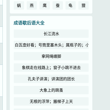
蜗
燕
鹰
蚕
龟
狸
成语歇后语大全
长江流水
白瓦壶好看；号筒里塞木头；属瓶子的；小和尚念经
拿网绳缠脚
象棋走在线路上；窗子小跳不进去
孔夫子讲演；讲演团的团长
大象上的跳蚤
无根的浮萍；搬梯子上天