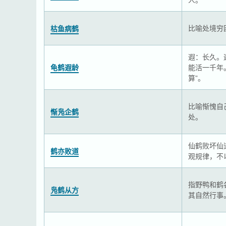
比喻处境穷
枯鱼病鹤
遐：长久。
龟鹤遐龄
能活一千年
算”。
比喻惭愧自
惭凫企鹤
处。
仙鹤败坏仙
鹤亦败道
观规律，不
指野鸭和鹤
凫鹤从方
其自然行事