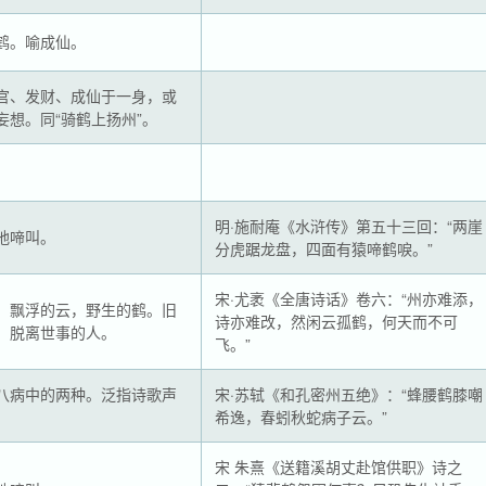
鹤。喻成仙。
官、发财、成仙于一身，或
妄想。同“骑鹤上扬州”。
明·施耐庵《水浒传》第五十三回：“两崖
地啼叫。
分虎踞龙盘，四面有猿啼鹤唳。”
宋·尤袤《全唐诗话》卷六：“州亦难添，
。飘浮的云，野生的鹤。旧
诗亦难改，然闲云孤鹤，何天而不可
、脱离世事的人。
飞。”
八病中的两种。泛指诗歌声
宋·苏轼《和孔密州五绝》：“蜂腰鹤膝嘲
。
希逸，春蚓秋蛇病子云。”
宋 朱熹《送籍溪胡丈赴馆供职》诗之