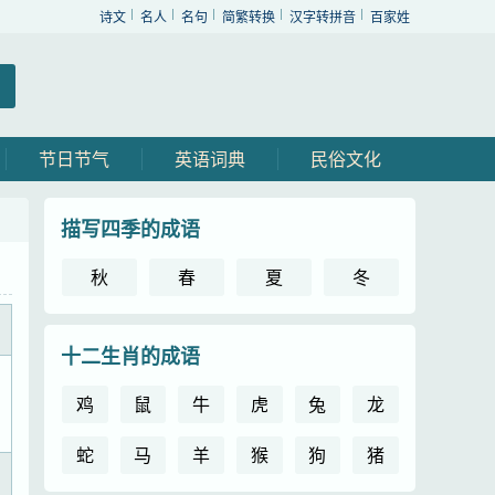
诗文
名人
名句
简繁转换
汉字转拼音
百家姓
节日节气
英语词典
民俗文化
描写四季的成语
秋
春
夏
冬
十二生肖的成语
鸡
鼠
牛
虎
兔
龙
蛇
马
羊
猴
狗
猪