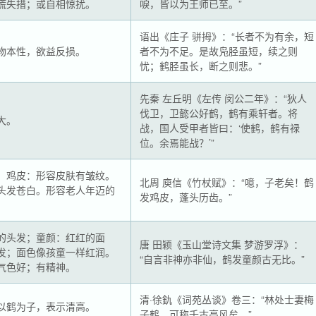
慌失措；或自相惊扰。
唳，皆以为王师已至。”
语出《庄子 骈拇》：“长者不为有余，短
物本性，欲益反损。
者不为不足。是故凫胫虽短，续之则
忧；鹤胫虽长，断之则悲。”
先秦 左丘明《左传 闵公二年》：“狄人
伐卫，卫懿公好鹤，鹤有乘轩者。将
大。
战，国人受甲者皆曰：‘使鹤，鹤有禄
位。余焉能战？’”
；鸡皮：形容皮肤有皱纹。
北周 庾信《竹杖赋》：“噫，子老矣！鹤
头发苍白。形容老人年迈的
发鸡皮，蓬头历齿。”
的头发；童颜：红红的面
唐 田颖《玉山堂诗文集 梦游罗浮》：
发；面色像孩童一样红润。
“自言非神亦非仙，鹤发童颜古无比。”
气色好；有精神。
清·徐釚《词苑丛谈》卷三：“林处士妻梅
以鹤为子，表示清高。
子鹤，可称千古高风矣。”