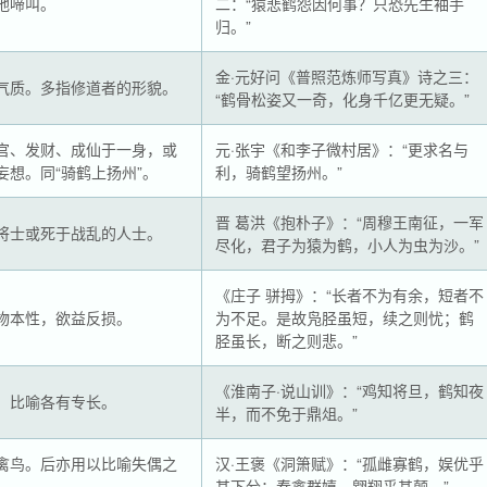
地啼叫。
二：“猿悲鹤怨因何事？只恐先生袖手
归。”
金·元好问《普照范炼师写真》诗之三：
气质。多指修道者的形貌。
“鹤骨松姿又一奇，化身千亿更无疑。”
官、发财、成仙于一身，或
元·张宇《和李子微村居》：“更求名与
妄想。同“骑鹤上扬州”。
利，骑鹤望扬州。”
晋 葛洪《抱朴子》：“周穆王南征，一军
将士或死于战乱的人士。
尽化，君子为猿为鹤，小人为虫为沙。”
《庄子 骈拇》：“长者不为有余，短者不
物本性，欲益反损。
为不足。是故凫胫虽短，续之则忧；鹤
胫虽长，断之则悲。”
《淮南子·说山训》：“鸡知将旦，鹤知夜
。比喻各有专长。
半，而不免于鼎俎。”
禽鸟。后亦用以比喻失偶之
汉·王褒《洞箫赋》：“孤雌寡鹤，娱优乎
其下兮；春禽群嬉，翱翔乎其颠。”