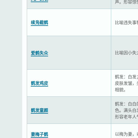
声。形容惊
续凫截鹤
比喻违失事
比喻因小失
爱鹤失众
鹤发：白发
鹤发鸡皮
皮肤发皱，
相貌。
鹤发：白白
鹤发童颜
色。满头白
形容老年人
以梅为妻，
妻梅子鹤