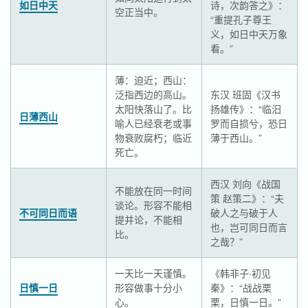
如日中天
诗，次韵答之》：
空正当中。
“重提孔子尊王
义，如日中天万象
看。”
薄：迫近；西山：
泛指西边的高山。
东汉 班固《汉书
太阳快落山了。比
扬雄传》：“临汨
日薄西山
喻人已经衰老或事
罗而自损兮，恐日
物衰败腐朽；临近
薄于西山。”
死亡。
西汉 刘向《战国
不能放在同一时间
策 赵策二》：“夫
谈论。形容不能相
不可同日而语
破人之与破于人
提并论，不能相
也，岂可同日而言
比。
之哉？”
一天比一天谨慎。
《韩非子·初见
日慎一日
形容做事十分小
秦》：“战战栗
心。
栗，日慎一日。”