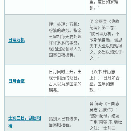
里，度日如岁难
到。”
明 余继登《典故
理：处理；万机：
纪闻》第二卷：
纷繁的政务。指帝
“朕日理万机，不
王宰相每天要处理
日理万机
敢斯须自逸，诚思
许许多多的事务。
天下大业以艰难得
现指国家领导人为
之，必当以艰难守
国事日夜操劳。
之。”
日月同时上升，出
《汉书·律历志
现于阴历的朔日。
上》：“日月如合
日月合壁
古人以为是国家的
壁，五星如连
瑞兆。
珠。”
晋 陈寿《三国志
吴志 吕蒙传》：
“遂拜蒙母，结友
士别三日，刮目相
指别人已有进步，
而别”南朝 宋 裴松
当另眼相看。
待
之注：“士别三