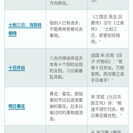
方向转化。
《三国志·吴志·吕
指别人已有进步，
蒙传》注引《江表
士别三日，当刮目
不能再用老眼光去
传》：“士别三
相待
看他。
日，即更刮目相
待。”
战国·宋·庄周《庄
①古代神话传说天
子·齐物论》：“昔
本有十个同时出现
十日并出
者十日并出，万物
的太阳。②比喻暴
皆照，而况德之进
乱并起。
乎日者乎！”
黄花：菊花。原指
宋 苏轼《九日次
重阳节过后逐渐萎
韵王巩》诗：“相
明日黄花
谢的菊花。后多比
逢不用忙归去，明
喻过时的事物或消
日黄花蝶也愁。”
息。
元 关汉卿《救风