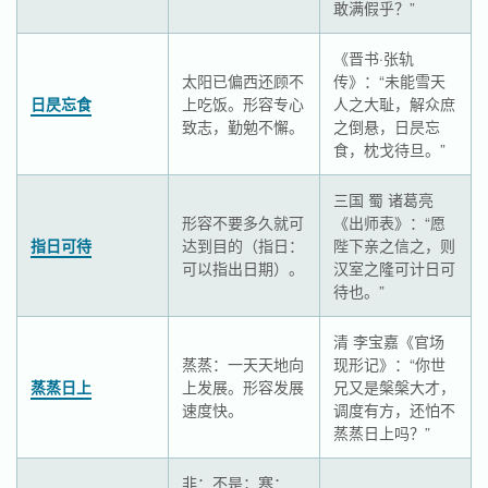
敢满假乎？”
《晋书·张轨
太阳已偏西还顾不
传》：“未能雪天
日昃忘食
上吃饭。形容专心
人之大耻，解众庶
致志，勤勉不懈。
之倒悬，日昃忘
食，枕戈待旦。”
三国 蜀 诸葛亮
形容不要多久就可
《出师表》：“愿
指日可待
达到目的（指日：
陛下亲之信之，则
可以指出日期）。
汉室之隆可计日可
待也。”
清 李宝嘉《官场
蒸蒸：一天天地向
现形记》：“你世
蒸蒸日上
上发展。形容发展
兄又是槃槃大才，
速度快。
调度有方，还怕不
蒸蒸日上吗？”
非：不是；寒：