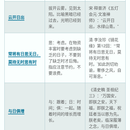
拔开云雾，见到太
宋·释普济《五灯
阳。比喻黑暗已经
会元·文准禅
云开日出
过去，光明已经到
师》：“云开日
来。
出，水绿山青。”
清·李汝珍《镜花
思：考虑。在物资
缘》第12回：“‘常
丰富时要考虑到缺
将有日思无日，莫
常将有日思无日，
乏的日子，不要到
待无时思有
了缺乏时才后悔。
莫待无时思有时
时。’如此剀切劝
指应注意节约，不
谕，奢侈之风，自
要浪费。
可渐息。”
《清史稿 圣祖纪
三》：“万国安，
与：跟着；日：时
即朕之安，天下
间；俱：一起。随
福，即朕之福，祝
与日俱增
着时间的增长而增
廷者当以慈为先。
长。
朕老矣，临深履薄
之念，与日俱增，