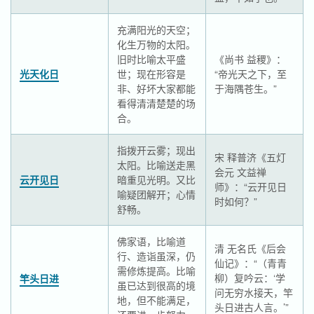
充满阳光的天空；
化生万物的太阳。
旧时比喻太平盛
《尚书 益稷》：
光天化日
世；现在形容是
“帝光天之下，至
非、好坏大家都能
于海隅苍生。”
看得清清楚楚的场
合。
指拨开云雾；现出
宋 释普济《五灯
太阳。比喻送走黑
会元 文益禅
云开见日
暗重见光明。又比
师》：“云开见日
喻疑团解开；心情
时如何？”
舒畅。
佛家语，比喻道
清 无名氏《后会
行、造诣虽深，仍
仙记》：“（青青
需修炼提高。比喻
柳）复吟云：‘学
竿头日进
虽已达到很高的境
问无穷水接天，竿
地，但不能满足，
头日进古人言。’”