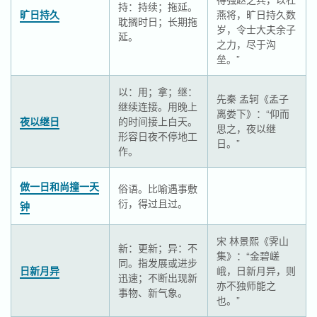
持：持续；拖延。
旷日持久
燕将，旷日持久数
耽搁时日；长期拖
岁，令士大夫余子
延。
之力，尽于沟
垒。”
以：用；拿；继：
先秦 孟轲《孟子
继续连接。用晚上
离娄下》：“仰而
夜以继日
的时间接上白天。
思之，夜以继
形容日夜不停地工
日。”
作。
做一日和尚撞一天
俗语。比喻遇事敷
衍，得过且过。
钟
宋 林景熙《霁山
新：更新；异：不
集》：“金碧嵯
同。指发展或进步
日新月异
峨，日新月异，则
迅速；不断出现新
亦不独师能之
事物、新气象。
也。”