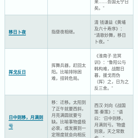
来……吾国无宁日
矣。”
清 钱谦益《黄埔
及六十寿序》：
指昼夜相继。
移日卜夜
“清歌妙舞，移日
卜夜。”
《淮南子·览冥
训》：“鲁阳公与
挥舞兵器，赶回太
韩构难，战酣日
阳。比喻排除困
挥戈反日
暮，援戈而伪
难，扭转危局。
（挥）之，日为之
反三舍。”
移：迁移。太阳到
西汉·刘向《战国
了正午就要西斜，
策·秦策》：“语
月亮满圆就要亏
日中则移，月满则
曰：‘日中则移，
缺。比喻事物盛极
月满则亏。’物盛
亏
必衰，或发展到一
则衰，天之常数
定限度就会向相反
也。”