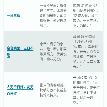
一天不见面；就像
南朝 梁 何逊《为
过了三年。比喻分
衡山侯与妇书》：
一日三秋
别时间虽短；却觉
“路迩人遐，音尘
得很长。形容思念
寂绝，一日三秋，
殷切。
不足为喻。”
战国·郑·列御寇
《列子·汤问》：
余音：音乐的余
“过雍门，鬻歌假
余音绕梁，三日不
味；绝：断。形容
食，既去，而余音
歌声高亢、优美悦
绝
绕梁欐，三日不
耳，余味无穷。
绝，左右以其人弗
去。”
元·杨文奎《儿女
团圆》楔子：“人
指人的青春短暂。
人无千日好，花无
无千日好，花无百
比喻好景不长或友
日红。早时不计
百日红
情难以持久。
算，过后一场
空。”