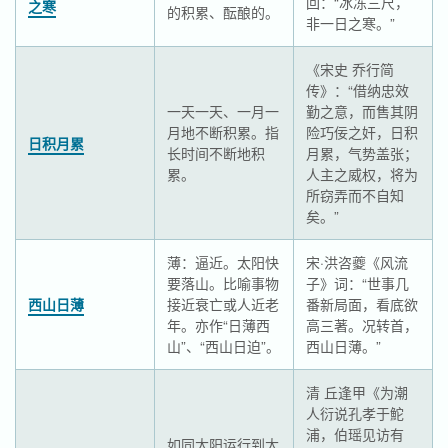
回：“冰冻三尺，
之寒
的积累、酝酿的。
非一日之寒。”
《宋史 乔行简
传》：“借纳忠效
一天一天、一月一
勤之意，而售其阴
月地不断积累。指
险巧佞之奸，日积
日积月累
长时间不断地积
月累，气势盖张；
累。
人主之威权，将为
所窃弄而不自知
矣。”
薄：逼近。太阳快
宋·洪咨夔《风流
要落山。比喻事物
子》词：“世事几
西山日薄
接近衰亡或人近老
番新局面，看底欲
年。亦作“日薄西
高三著。况转首，
山”、“西山日迫”。
西山日薄。”
清 丘逢甲《为潮
人衍说孔孝于鮀
浦，伯瑶见访有
如同太阳运行到太