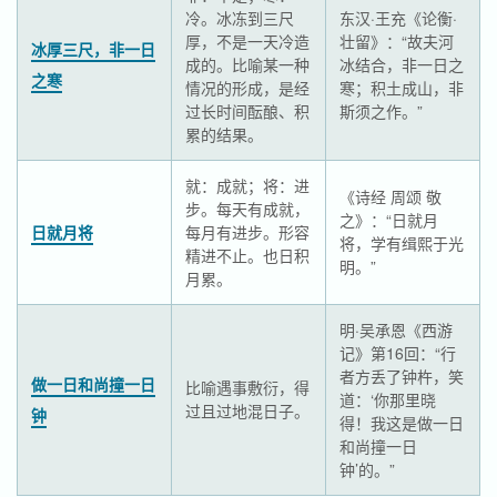
冷。冰冻到三尺
东汉·王充《论衡·
厚，不是一天冷造
壮留》：“故夫河
冰厚三尺，非一日
成的。比喻某一种
冰结合，非一日之
之寒
情况的形成，是经
寒；积土成山，非
过长时间酝酿、积
斯须之作。”
累的结果。
就：成就；将：进
《诗经 周颂 敬
步。每天有成就，
之》：“日就月
日就月将
每月有进步。形容
将，学有缉熙于光
精进不止。也日积
明。”
月累。
明·吴承恩《西游
记》第16回：“行
者方丢了钟杵，笑
做一日和尚撞一日
比喻遇事敷衍，得
道：‘你那里晓
过且过地混日子。
钟
得！我这是做一日
和尚撞一日
钟’的。”