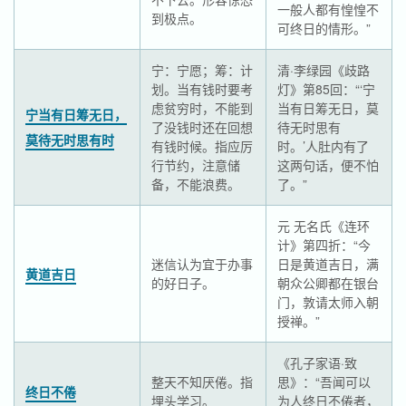
一般人都有惶惶不
到极点。
可终日的情形。”
宁：宁愿；筹：计
清·李绿园《歧路
划。当有钱时要考
灯》第85回：“‘宁
虑贫穷时，不能到
当有日筹无日，莫
宁当有日筹无日，
了没钱时还在回想
待无时思有
莫待无时思有时
有钱时候。指应厉
时。’人肚内有了
行节约，注意储
这两句话，便不怕
备，不能浪费。
了。”
元 无名氏《连环
计》第四折：“今
迷信认为宜于办事
日是黄道吉日，满
黄道吉日
的好日子。
朝众公卿都在银台
门，敦请太师入朝
授禅。”
《孔子家语·致
整天不知厌倦。指
思》：“吾闻可以
终日不倦
埋头学习。
为人终日不倦者，