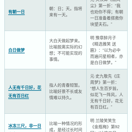
尘》第一折：“我
朝：日；天。指将
有朝一日
也劝你不得；有朝
来有一天。
一日准备着搭救你
块望夫石。”
明 豫章醉月子
大白天做起梦来。
《精选雅笑 送
比喻脱离实际的幻
白日做梦
匾》：“以为必中
想；不可能实现的
而遍问星相者，亦
事情。
是白日做梦。”
元·史九敬先《庄
周梦》第一折：
指人的青春短暂。
人无有千日好，花
“想人生百岁翁，
比喻好景不长或友
似花飞一阵风，人
无有百日红
情难以持久。
无有千日好，花无
有百日红。”
明 兰陵笑笑生
比喻一种情况的形
冰冻三尺，非一日
《金瓶梅》第92
成，是经过长时间