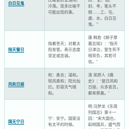
白日见鬼
冷落。现多比喻不
封、考，笔头不
可能出现的事。
倒……工、屯、
虞、水，白日见
鬼。’”
唐 韩愈《柳子厚
指着苍天；对着太
墓志铭》：“指天
指天誓日
阳发誓。表示态度
日涕泣，誓生死不
坚定或忠诚。
相背负，其若可
信。”
和：柔合；温和。
清 吴趼人《痛
轻风柔和；阳光灿
史》：“是日风和
风和日丽
烂。形容天气晴
日丽，众多官员，
和。
都来祭奠。”
明·冯梦龙《东周
列国志》第十一
宁：安宁。国家没
回：“宋大国也，
国无宁日
有太平的时候。
起倾国兵，盛气而