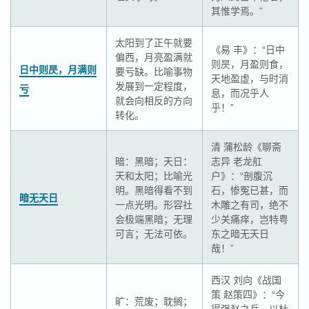
其惟学焉。”
太阳到了正午就要
《易 丰》：“日中
偏西，月亮盈满就
则昃，月盈则食，
日中则昃，月满则
要亏缺。比喻事物
天地盈虚，与时消
发展到一定程度，
亏
息，而况乎人
就会向相反的方向
乎！”
转化。
清 蒲松龄《聊斋
暗：黑暗；天日：
志异 老龙舡
天和太阳；比喻光
户》：“剖腹沉
明。黑暗得看不到
石，惨冤已甚，而
暗无天日
一点光明。形容社
木雕之有司，绝不
会极端黑暗；无理
少关痛痒，岂特粤
可言；无法可依。
东之暗无天日
哉！”
西汉 刘向《战国
策 赵策四》：“今
旷：荒废；耽搁；
得强赵之兵，以杜