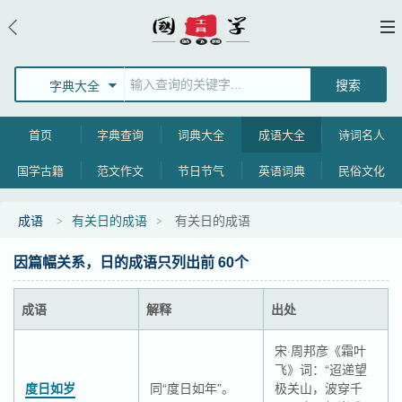
字典大全
首页
字典查询
词典大全
成语大全
诗词名人
国学古籍
范文作文
节日节气
英语词典
民俗文化
成语
有关日的成语
有关日的成语
因篇幅关系，日的成语只列出前 60个
成语
解释
出处
宋·周邦彦《霜叶
飞》词：“迢递望
度日如岁
同“度日如年”。
极关山，波穿千