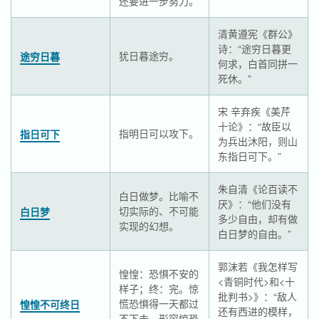
还要进一步努力。
清黄遵宪《群公》
诗：“途穷日暮更
犹日暮途穷。
途穷日暮
何求，白首同拼一
死休。”
宋 辛弃疾《美芹
十论》：“故臣以
指明日可以攻下。
指日可下
为兵出沐阳，则山
东指日可下。”
朱自清《论百读不
白日做梦。比喻不
厌》：“他们没有
切实际的、不可能
白日梦
多少自由，却有做
实现的幻想。
白日梦的自由。”
郭沫若《我怎样写
惶惶：恐惧不安的
<青铜时代>和<十
样子；终：完。惊
批判书>》：“敌人
慌恐惧得一天都过
惶惶不可终日
还有西进的模样，
不下去。形容惊恐