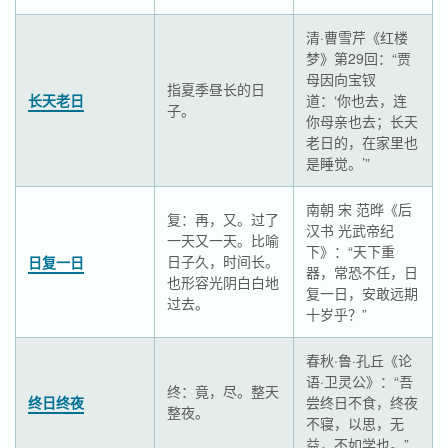
清·曹雪芹《红楼
梦》第29回：“贾
母因向宝钗
指夏季昼长的日
长天老日
道：‘你也去，连
子。
你母亲也去；长天
老日的，在家里也
是睡觉。’”
南朝 宋 范晔《后
复：再，又。过了
汉书 光武帝纪
一天又一天。比喻
下》：“天下重
日子久，时间长。
日复一日
器，常恐不任，日
也形容光阴白白地
复一日，安敢远期
过去。
十岁乎？”
春秋·鲁·孔丘《论
语·卫灵公》：“吾
终：竟，尽。整天
终日终夜
尝终日不食，终夜
整夜。
不寝，以思，无
益，不如学也。”