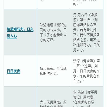
的。”
元 无名氏《争报
恩》第一折：“则
路途遥远才能知道
愿得姐姐长命富
路遥知马力，日久
马的力气大小，日
贵，若有些儿好
子长了才能看出人
歹，我少不得报答
见人心
心的好坏。
姐姐之恩，可不道
路遥知马力，日久
见人心。”
洪深《青龙潭》第
二幕：“这里，刘
每天每夜。形容延
日日夜夜
秀三日日夜夜的车
续的时间长。
水，车的晕倒在水
车上。”
宋 陆游《老学庵
笔记》第六卷：
大白天见到鬼。原
“在京师时有语
比喻官府里清闲、
曰：‘吏、勋、