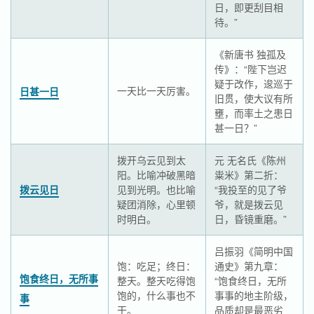
日，即更刮目相
待。”
《新唐书 独孤及
传》：“陛下岂迟
疑于改作，逡巡于
一天比一天厉害。
日甚一日
旧贯，使大议有所
壅，而率土之患日
甚一日？”
拨开乌云见到太
元 无名氏《陈州
阳。比喻冲破黑暗
粜米》第二折：
拨云见日
见到光明。也比喻
“我投至的见了爷
疑团消除，心里顿
爷，就是拨云见
时明白。
日，昏镜重磨。”
吕振羽《简明中国
饱：吃足；终日：
通史》第九章：
饱食终日，无所事
整天。整天吃得饱
“饱食终日，无所
饱的，什么事也不
事事的地主阶级，
事
干。
品质却是最恶劣