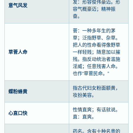
发：形容俊伟豪迈。形
意气风发
容气概豪迈；精神振
奋。
菅：一种多年生的茅
草；泛指野草、杂草。
把人的性命看得像野草
草菅人命
一样轻贱；随意加以摧
残。指反动统治者滥施
淫威；任意残害人命。
也作“草菅民命。”
指古代妇女粉面额黄，
蝶粉蜂黄
妆扮美容。
性情直爽；有话就说。
心直口快
直：直爽。
药名。含有十种名贵的