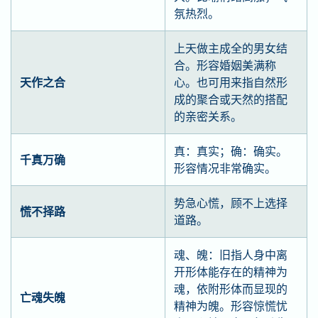
氛热烈。
上天做主成全的男女结
合。形容婚姻美满称
天作之合
心。也可用来指自然形
成的聚合或天然的搭配
的亲密关系。
真：真实；确：确实。
千真万确
形容情况非常确实。
势急心慌，顾不上选择
慌不择路
道路。
魂、魄：旧指人身中离
开形体能存在的精神为
魂，依附形体而显现的
亡魂失魄
精神为魄。形容惊慌忧