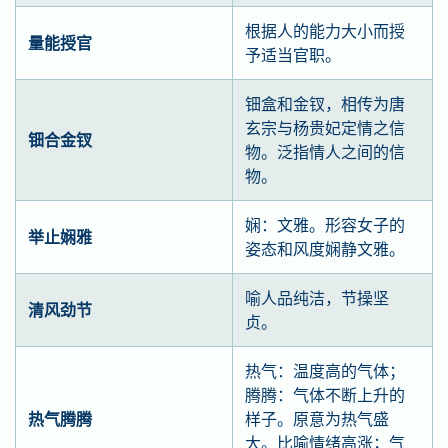
根据人的能力大小而授
量能授官
予适当官职。
钿盒和金钗，相传为唐
玄宗与杨贵妃定情之信
钿合金钗
物。泛指情人之间的信
物。
娴：文雅。形容女子的
举止娴雅
姿态和风度娴静文雅。
喻人品纯洁，节操坚
清风劲节
贞。
热气：温度高的气体；
腾腾：气体不断上升的
热气腾腾
样子。原意为热气盛
大。比喻情绪高涨；气