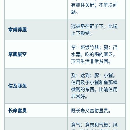
有抓住关键；不解决问
题。
冠被垫在鞋子下。比喻
章甫荐履
上下颠倒。
箪：盛饭竹器；瓢：舀
箪瓢屡空
水器。吃的喝的匮乏。
形容生活非常贫困。
及：达到；豚：小猪。
信用及于小猪和鱼那样
信及豚鱼
微贱的东西。比喻信用
非常好。
长命富贵
既长寿又富裕显贵。
意气：意志和气概；风