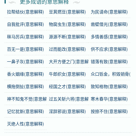
更多成语的意思解释
拉帮结伙(意思解释)
豆萁燃豆(意思解释)
为民请命(意思解释)
注音
ㄅㄚ ㄏㄨㄤ ㄓ ㄨㄞˋ
自我批评(意思解释)
物腐虫生(意思解释)
凿壁借光(意思解释)
感情
八荒之外
是中性词。
秣马厉兵(意思解释)
源源不断(意思解释)
多情善感(意思解释)
用法
作宾语；形容非常旷远。
百无一是(意思解释)
过而能改(意思解释)
供不应求(意思解释)
反义词
眉睫之内
一鼻子灰(意思解释)
大开方便之门(意思解释)
错落有致(意思解释)
香火姻缘(意思解释)
牛郎织女(意思解释)
众口铄金，积毁销骨(意
字义分解
横拖倒扯(意思解释)
经国之才(意思解释)
致知格物(意思解释)
bā
huāng
zhī
wài
八
荒
之
外
神不知鬼不觉(意思解释)
过五关斩六将(意思解释)
寒木春华(意思解释)
记忆犹新(意思解释)
淫辞邪说(意思解释)
按捺不住(意思解释)
灭绝人性(意思解释)