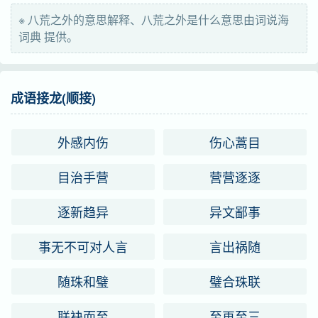
※ 八荒之外的意思解释、八荒之外是什么意思由词说海
词典 提供。
成语接龙(顺接)
外感内伤
伤心蒿目
目治手营
营营逐逐
逐新趋异
异文鄙事
事无不可对人言
言出祸随
随珠和璧
璧合珠联
联袂而至
至再至三