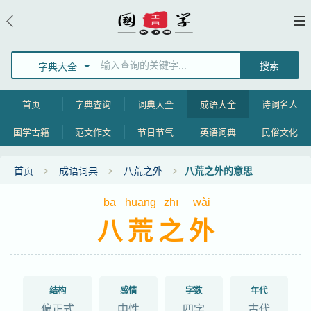
字典大全
首页
字典查询
词典大全
成语大全
诗词名人
国学古籍
范文作文
节日节气
英语词典
民俗文化
首页
成语词典
八荒之外
八荒之外的意思
bā
huāng
zhī
wài
八荒之外
结构
感情
字数
年代
偏正式
中性
四字
古代