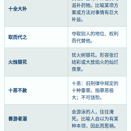
滋补药物。比喻某项方
十全大补
案或方法对事情有巨大
补益。
夺取别人的地位、权利
取而代之
而代替他。
犹火树银花。形容张灯
火烛银花
结彩或大放焰火的灿烂
夜景。
十恶：旧刑律中规定的
十恶不赦
十种重罪。指罪恶极
大；不可饶恕。
会游泳的人，往往淹
善游者溺
死。比喻人自以为有某
种本领，因此而惹祸。