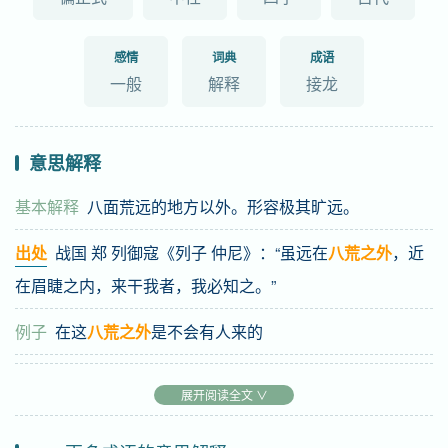
感情
词典
成语
一般
解释
接龙
意思解释
基本解释
八面荒远的地方以外。形容极其旷远。
出处
战国 郑 列御寇《列子 仲尼》：“虽远在
八荒之外
，近
在眉睫之内，来干我者，我必知之。”
例子
在这
八荒之外
是不会有人来的
展开阅读全文 ∨
基础信息
拼音
bā huāng zhī wài