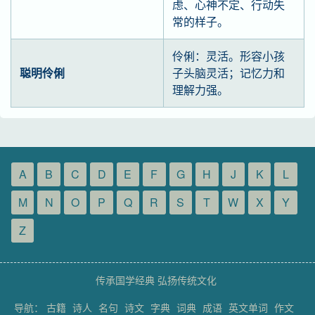
虑、心神不定、行动失
常的样子。
伶俐：灵活。形容小孩
聪明伶俐
子头脑灵活；记忆力和
理解力强。
A
B
C
D
E
F
G
H
J
K
L
M
N
O
P
Q
R
S
T
W
X
Y
Z
传承国学经典 弘扬传统文化
导航：
古籍
诗人
名句
诗文
字典
词典
成语
英文单词
作文