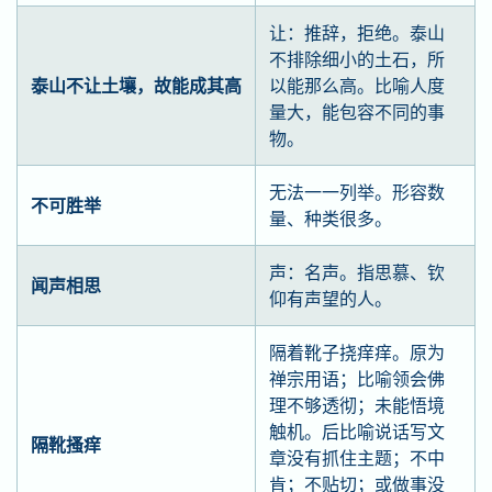
让：推辞，拒绝。泰山
不排除细小的土石，所
泰山不让土壤，故能成其高
以能那么高。比喻人度
量大，能包容不同的事
物。
无法一一列举。形容数
不可胜举
量、种类很多。
声：名声。指思慕、钦
闻声相思
仰有声望的人。
隔着靴子挠痒痒。原为
禅宗用语；比喻领会佛
理不够透彻；未能悟境
触机。后比喻说话写文
隔靴搔痒
章没有抓住主题；不中
肯；不贴切；或做事没