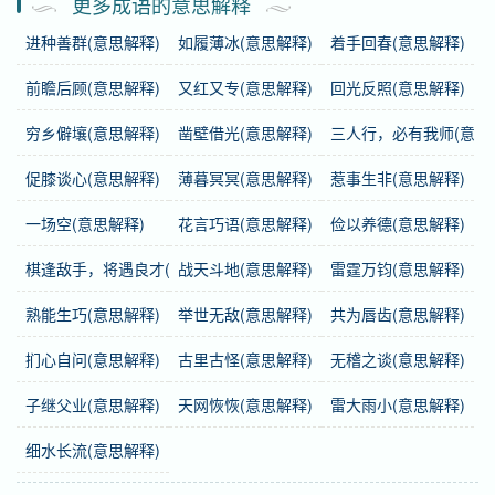
更多成语的意思解释
犯罪活动。
进种善群(意思解释)
如履薄冰(意思解释)
着手回春(意思解释)
前瞻后顾(意思解释)
又红又专(意思解释)
回光反照(意思解释)
基础信息
穷乡僻壤(意思解释)
凿壁借光(意思解释)
三人行，必有我师(意思
拼音
dāng tóu bàng hè
促膝谈心(意思解释)
薄暮冥冥(意思解释)
惹事生非(意思解释)
注音
ㄉㄤ ㄊㄡˊ ㄅㄤˋ ㄏㄜˋ
一场空(意思解释)
花言巧语(意思解释)
俭以养德(意思解释)
繁体
當頭棒喝
棋逢敌手，将遇良才(意思解释)
战天斗地(意思解释)
雷霆万钧(意思解释)
正音
“当”，不能读作“dàng”；“喝”，不能读作“hē”。
熟能生巧(意思解释)
举世无敌(意思解释)
共为唇齿(意思解释)
感情
当头棒喝
是中性词。
扪心自问(意思解释)
古里古怪(意思解释)
无稽之谈(意思解释)
用法
偏正式；作主语、宾语；多用于书面语。
子继父业(意思解释)
天网恢恢(意思解释)
雷大雨小(意思解释)
近义词
晨钟暮鼓、当头一棒
细水长流(意思解释)