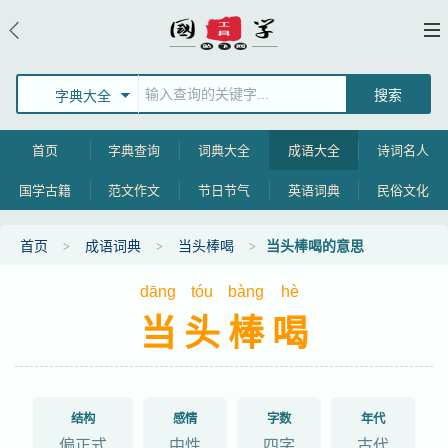
字典大全
首页
字典查询
词典大全
成语大全
诗词名人
国学古籍
范文作文
节日节气
英语词典
民俗文化
首页
成语词典
当头棒喝
当头棒喝的意思
dāng
tóu
bàng
hè
当头棒喝
结构
感情
字数
年代
偏正式
中性
四字
古代