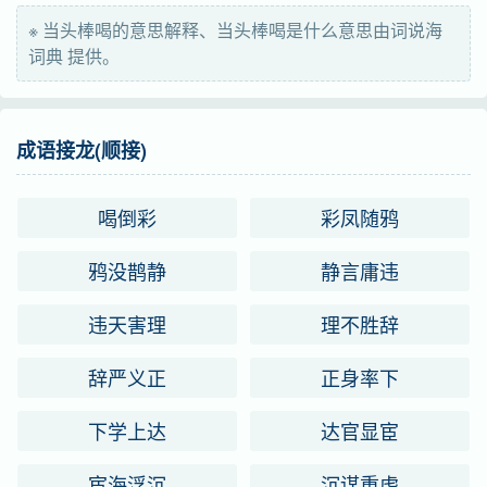
英语
give sharp advice for one to wake up from error
※ 当头棒喝的意思解释、当头棒喝是什么意思由词说海
词典 提供。
字义分解
dāng dàng
tóu tou
bàng
成语接龙(顺接)
当
头
棒
hē hè yè
喝倒彩
彩凤随鸦
喝
鸦没鹊静
静言庸违
违天害理
理不胜辞
辞严义正
正身率下
下学上达
达官显宦
宦海浮沉
沉谋重虑