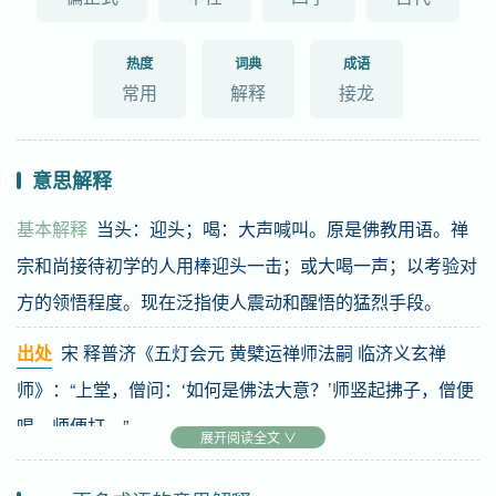
热度
词典
成语
常用
解释
接龙
意思解释
基本解释
当头：迎头；喝：大声喊叫。原是佛教用语。禅
宗和尚接待初学的人用棒迎头一击；或大喝一声；以考验对
方的领悟程度。现在泛指使人震动和醒悟的猛烈手段。
出处
宋 释普济《五灯会元 黄檗运禅师法嗣 临济义玄禅
师》：“上堂，僧问：‘如何是佛法大意？’师竖起拂子，僧便
喝，师便打。”
展开阅读全文 ∨
例子
我们应该
当头棒喝
那些不法分子，立即停止各种违法