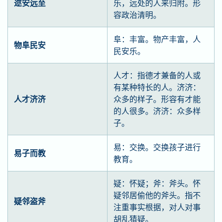
迩安远至
乐，远处的人来归附。形
容政治清明。
阜：丰富。物产丰富，人
物阜民安
民安乐。
人才：指德才兼备的人或
有某种特长的人。济济：
人才济济
众多的样子。形容有才能
的人很多。济济：众多样
子。
易：交换。交换孩子进行
易子而教
教育。
疑：怀疑；斧：斧头。怀
疑邻居偷他的斧头。指不
疑邻盗斧
注重事实根据，对人对事
胡乱猜疑。