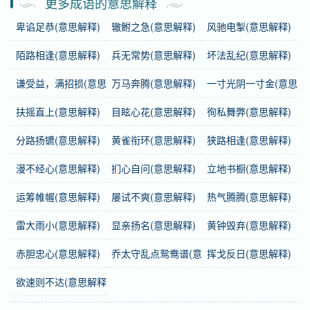
更多成语的意思解释
卑谄足恭(意思解释)
辙鲋之急(意思解释)
风驰电掣(意思解释)
基础信息
陌路相逢(意思解释)
兵无常势(意思解释)
坏法乱纪(意思解释)
拼音
duǒ duǒ shǎn shǎn
谦受益，满招损(意思解释)
万马奔腾(意思解释)
一寸光阴一寸金(意思解
注音
ㄉㄨㄛˇ ㄉㄨㄛˇ ㄕㄢˇ ㄕㄢˇ
扶摇直上(意思解释)
目眩心花(意思解释)
徇私舞弊(意思解释)
繁体
躱躱閃閃
分路扬镳(意思解释)
黄雀衔环(意思解释)
狭路相逢(意思解释)
感情
躲躲闪闪
是中性词。
漫不经心(意思解释)
扪心自问(意思解释)
立地书橱(意思解释)
用法
作谓语、宾语；指不敢正面面对。
运筹帷幄(意思解释)
屡试不爽(意思解释)
热气腾腾(意思解释)
谜语
捉迷藏
雷大雨小(意思解释)
显亲扬名(意思解释)
黄钟毁弃(意思解释)
赤胆忠心(意思解释)
乔太守乱点鸳鸯谱(意思解释)
挥戈反日(意思解释)
近义词
遮遮掩掩
欲速则不达(意思解释)
反义词
堂堂正正