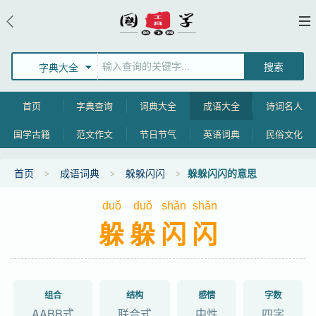
字典大全
首页
字典查询
词典大全
成语大全
诗词名人
国学古籍
范文作文
节日节气
英语词典
民俗文化
首页
成语词典
躲躲闪闪
躲躲闪闪的意思
duǒ
duǒ
shǎn
shǎn
躲躲闪闪
组合
结构
感情
字数
AABB式
联合式
中性
四字