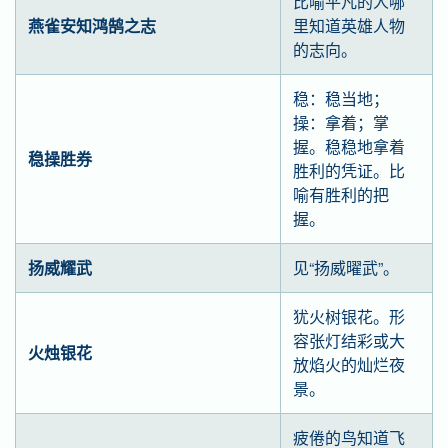
比喻平凡的人哪
燕雀安知鸿鹄之志
里知道英雄人物
的志向。
稳：稳当地；
操：拿着；掌
握。稳稳地拿着
稳操胜券
胜利的凭证。比
喻有胜利的把
握。
扬威耀武
见“扬威曜武”。
犹火树银花。形
容张灯结彩或大
火烛银花
放焰火的灿烂夜
景。
疲倦的鸟知道飞