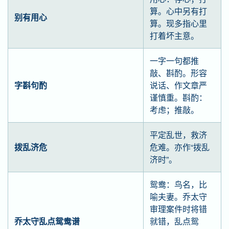
算。心中另有打
别有用心
算。现多指心里
打着坏主意。
一字一句都推
敲、斟酌。形容
字斟句酌
说话、作文章严
谨慎重。斟酌：
考虑；推敲。
平定乱世，救济
拨乱济危
危难。亦作“拨乱
济时”。
鸳鸯：鸟名，比
喻夫妻。乔太守
审理案件时将错
乔太守乱点鸳鸯谱
就错，乱点鸳