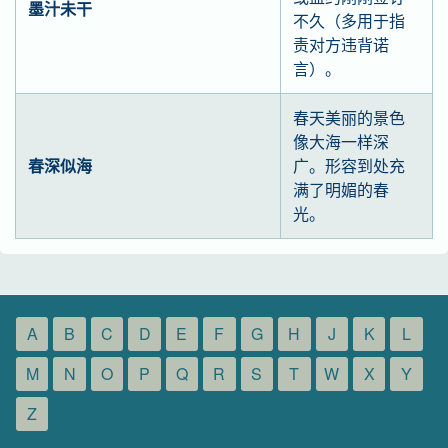
墨汁未干
不久（多用于指
责对方违背诺
言）。
春天美丽的景色
像大海一样深
春深似海
广。形容到处充
满了明媚的春
光。
A
B
C
D
E
F
G
H
J
K
L
M
N
O
P
Q
R
S
T
W
X
Y
Z