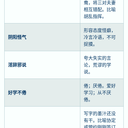
鸯，将三对夫妻
相互错配。比喻
胡乱指挥。
形容态度怪癖，
阴阳怪气
冷言冷语，不可
捉摸。
夸大失实的言
淫辞邪说
论，荒谬的学
说。
倦；厌倦。爱好
好学不倦
学习；从不厌
倦。
写字的墨汁还没
有干。比喻协定
或盟约刚刚签订