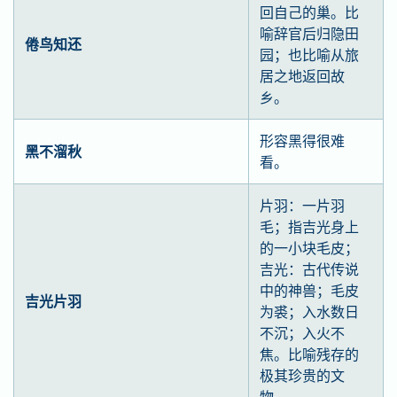
回自己的巢。比
喻辞官后归隐田
倦鸟知还
园；也比喻从旅
居之地返回故
乡。
形容黑得很难
黑不溜秋
看。
片羽：一片羽
毛；指吉光身上
的一小块毛皮；
吉光：古代传说
中的神兽；毛皮
吉光片羽
为裘；入水数日
不沉；入火不
焦。比喻残存的
极其珍贵的文
物。