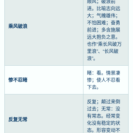
顺风；破浪前
进。比喻志向远
大；气魄雄伟；
不怕困难；奋勇
乘风破浪
前进；多含施展
远大抱负之意。
也作“乘长风破万
里浪”、“长风破
浪”。
睹：看。情景凄
惨不忍睹
惨；使人不忍看
下去。
反复；颠过来倒
过去；无常：没
有常态。经常变
反复无常
化没有稳定的状
态。形容变动不