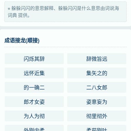
英语
shifty-eyed（be on the dodge）
※ 躲躲闪闪的意思解释、躲躲闪闪是什么意思由词说海
词典 提供。
俄语
изворáчиваться
德语
ausweichen（ausweichend）
成语接龙(顺接)
字义分解
闪烁其辞
辞微旨远
duǒ
duǒ
shǎn
shǎn
躲
躲
闪
闪
远怀近集
集矢之的
的一确二
二八女郎
郎才女姿
姿意妄为
为人为彻
彻里彻外
外刚内柔
柔茹刚吐