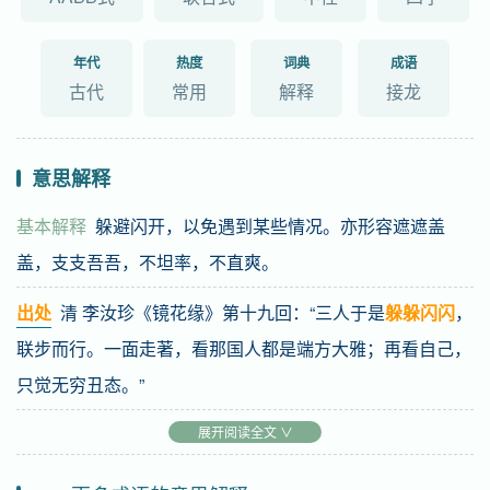
年代
热度
词典
成语
古代
常用
解释
接龙
意思解释
基本解释
躲避闪开，以免遇到某些情况。亦形容遮遮盖
盖，支支吾吾，不坦率，不直爽。
出处
清 李汝珍《镜花缘》第十九回：“三人于是
躲躲闪闪
，
联步而行。一面走著，看那国人都是端方大雅；再看自己，
只觉无穷丑态。”
例子
这一点事，也值得你
展开阅读全文 ∨
躲躲闪闪
老半天总不肯说。茅盾
《霜叶红似二月花》六