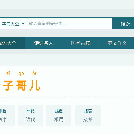
字典大全
成语大全
诗词名人
国学古籍
范文作文
g
zǐ
gē
ér
公子哥儿
字数
年代
热度
成语
四字
近代
常用
接龙