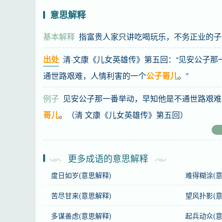
意思解释
基本解释
指富贵人家只讲吃喝玩乐，不务正业的子
出处
清·文康《儿女英雄传》第五回：“见安公子那
通世路艰难，人情利害的一个
公子哥儿
。”
例子
见安公子那一番举动，早知他是不通世路艰难
哥儿
。（清 文康《儿女英雄传》第五回）
基础信息
更多成语的意思解释
拼音
gōng zǐ gē ér
度日如岁(意思解释)
难得糊涂(意
注音
ㄍㄨㄥ ㄗˇ ㄍㄜ ㄦˊ
苦尽甘来(意思解释)
望风扑影(意
繁体
公子哥兒
多谋善虑(意思解释)
起兵动众(意