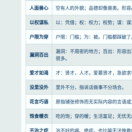
人面兽心
空有人的外貌；品德却像兽类。形容
以权谋私
以：凭借；权：权力；权势；谋：谋
户限为穿
户限：门槛；为：被。门槛都踩破了
漏洞：不周密的地方；百出：形容出
漏洞百出
很多。
爱才如渴
才：贤才，人才。爱慕贤才，急欲求
没里没外
里外不分，指说话做事不分场合。
花言巧语
原指铺张修饰而无实际内容的言语或
饱食暖衣
吃的饱；穿的暖；生活富足；无忧无
不治之症
治不好的病、绝症。也比喻无法挽救