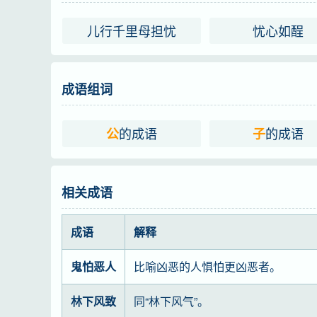
儿行千里母担忧
忧心如酲
成语组词
的成语
的成语
公
子
相关成语
成语
解释
鬼怕恶人
比喻凶恶的人惧怕更凶恶者。
林下风致
同“林下风气”。