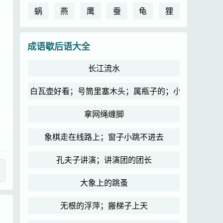
蜗
燕
鹰
蚕
龟
狸
成语歇后语大全
长江流水
白瓦壶好看；号筒里塞木头；属瓶子的；小和尚念经
拿网绳缠脚
象棋走在线路上；窗子小跳不进去
孔夫子讲演；讲演团的团长
大象上的跳蚤
无根的浮萍；搬梯子上天