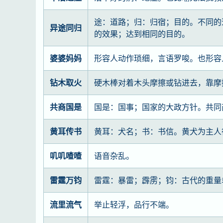
途：道路；归：归宿；目的。不同的
异途同归
的效果；达到相同的目的。
婆婆妈妈
形容人动作琐细，言语罗唆。也形容
钻木取火
硬木棒对着木头摩擦或钻进去，靠摩
共商国是
国是：国事；国家的大政方针。共同
黄耳传书
黄耳：犬名；书：书信。黄犬为主人
叽叽喳喳
语音杂乱。
雷霆万钧
雷霆：暴雷；霹雳；钧：古代的重量
流里流气
举止轻浮，品行不端。