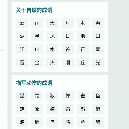
关于自然的成语
云
雨
天
月
木
海
湖
星
风
日
地
田
江
山
水
谷
石
雪
雷
金
火
潮
丘
光
描写动物的成语
狐
猿
狼
蝉
雀
鱼
蚌
象
猫
鹅
鹤
鹊
鸦
雁
鸟
鸠
熊
鲸