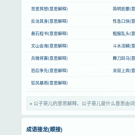
苦思冥想(意思解释)
简明扼要(意
感情
公子哥儿
是中性词。
反治其身(意思解释)
性急口快(意
用法
作主语、宾语、定语；指男性。
悬石程书(意思解释)
粗服乱头(意
谜语
侄
文山会海(意思解释)
斗水活鳞(意
近义词
纨绔子弟
兵微将寡(意思解释)
舞刀跃马(意
英语
pampered son of a wealthy family（young b
恐后争先(意思解释)
龙驭上宾(意
法语
fils à papa（gosse de riche）
狂风暴雨(意思解释)
字义分解
※ 公子哥儿的意思解释、公子哥儿是什么意思由词
gōng
zǐ
gē
ér
公
子
哥
儿
成语接龙(顺接)