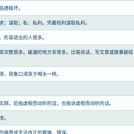
品德极坏。
求；谋取；私：私利。凭着权利谋取私利。
。形容进出的人很多。
现次数很多。破漏的地方非常多。比喻说话、写文章或做事破绽
得，就象口渴急于喝水一样。
文辞。后指虚假而动听的话；也指说虚假而动听的话。
虑。
的祸患或无法改正的弊端、错误。