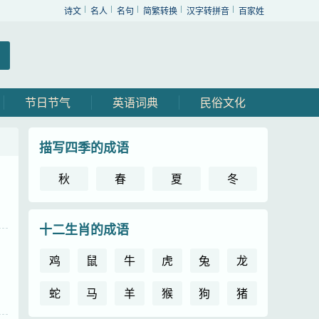
诗文
名人
名句
简繁转换
汉字转拼音
百家姓
节日节气
英语词典
民俗文化
描写四季的成语
秋
春
夏
冬
十二生肖的成语
鸡
鼠
牛
虎
兔
龙
蛇
马
羊
猴
狗
猪