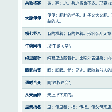
兵微将寡
微、寡：少。兵少将也不多。形容力
便便：肥胖的样子。肚子又大又肥。
大腹便便
获的人。
横七竖八
有的横着；有的竖着。形容杂乱无章
牛骥同槽
见“牛骥同皁”。
绵里藏针
绵絮里边藏着针。比喻外表温柔；内
踵武前贤
踵：脚跟。武：足迹。跟随着前人的
通时合变
同“通权达变”。
从天而降
天上掉下来的。
显亲扬名
显：使显赫；扬：传扬。使父母宗族