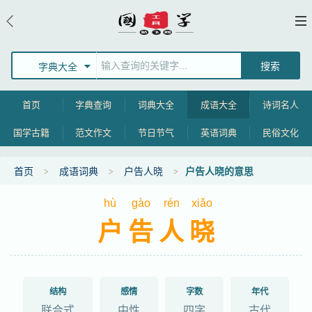
字典大全
首页
字典查询
词典大全
成语大全
诗词名人
国学古籍
范文作文
节日节气
英语词典
民俗文化
首页
成语词典
户告人晓
户告人晓的意思
hù
gào
rén
xiǎo
户告人晓
结构
感情
字数
年代
联合式
中性
四字
古代