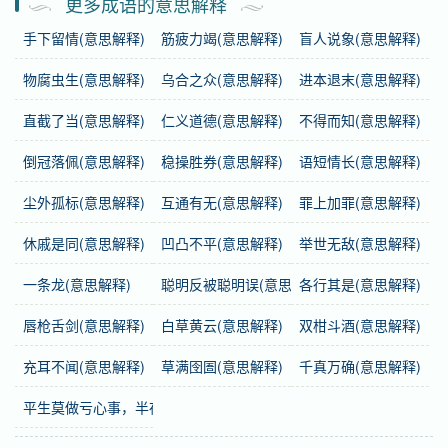
更多成语的意思解释
手下留情(意思解释)
筋疲力竭(意思解释)
盲人说象(意思解释)
繁体
户告人暁
物腐虫生(意思解释)
乌合之众(意思解释)
进本退末(意思解释)
感情
户告人晓
是中性词。
直截了当(意思解释)
仁义道德(意思解释)
不得而知(意思解释)
用法
联合式；作谓语、定语；指让每家每人都知道。
倒冠落佩(意思解释)
稳操胜券(意思解释)
语短情长(意思解释)
近义词
家喻户晓
尘外孤标(意思解释)
互通有无(意思解释)
罪上加罪(意思解释)
英语
make known to every household
休戚是同(意思解释)
凹凸不平(意思解释)
举世无敌(意思解释)
一条龙(意思解释)
聪明反被聪明误(意思解释)
各行其是(意思解释)
字义分解
唇枪舌剑(意思解释)
白草黄云(意思解释)
双柑斗酒(意思解释)
hù
gào
rén
xiǎo
户
告
人
晓
充耳不闻(意思解释)
草满囹圄(意思解释)
千真万确(意思解释)
平生莫做亏心事，半夜敲门不吃惊(意思解释)