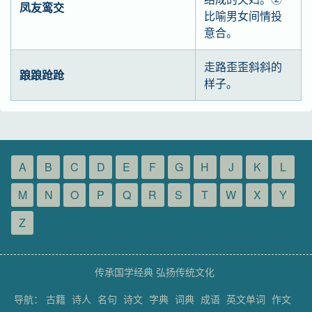
凤友鸾交
比喻男女间情投
意合。
走路歪歪斜斜的
踉踉跄跄
样子。
A
B
C
D
E
F
G
H
J
K
L
M
N
O
P
Q
R
S
T
W
X
Y
Z
传承国学经典 弘扬传统文化
导航：
古籍
诗人
名句
诗文
字典
词典
成语
英文单词
作文