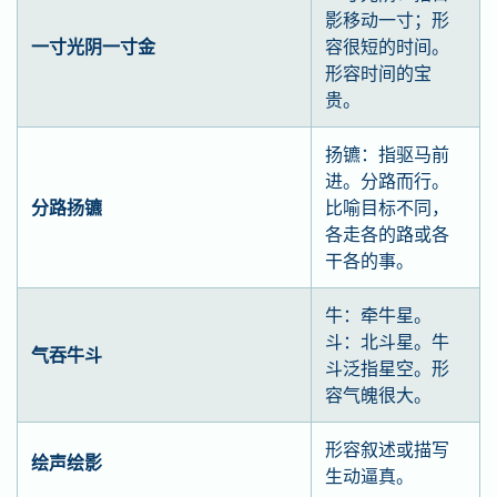
影移动一寸；形
一寸光阴一寸金
容很短的时间。
形容时间的宝
贵。
扬镳：指驱马前
进。分路而行。
分路扬镳
比喻目标不同，
各走各的路或各
干各的事。
牛：牵牛星。
斗：北斗星。牛
气吞牛斗
斗泛指星空。形
容气魄很大。
形容叙述或描写
绘声绘影
生动逼真。