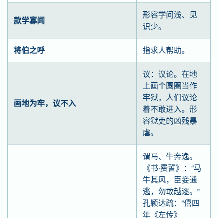
形容学问浅、见
款学寡闻
识少。
将伯之呼
指求人帮助。
议：议论。在地
上画个圆圈当作
牢狱，人们议论
画地为牢，议不入
着不敢进入。形
容狱吏的凶残暴
虐。
谓马、牛奔逸。
《书·费誓》：“马
牛其风，臣妾逋
逃，勿敢越逐。”
孔颖达疏：“僖四
年《左传》