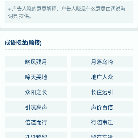
※ 户告人晓的意思解释、户告人晓是什么意思由词说海
词典 提供。
成语接龙(顺接)
晓风残月
月落乌啼
啼天哭地
地广人众
众阳之长
长往远引
引吭高声
声价百倍
倍道而行
行随事迁
迁延稽留
留连忘返