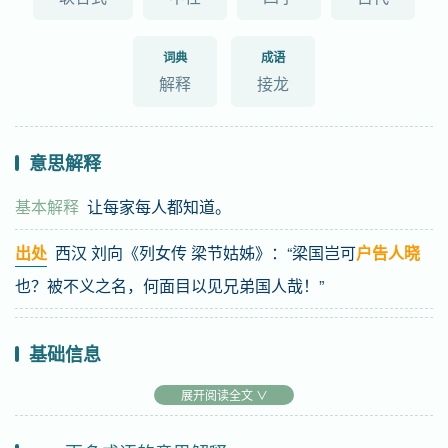
词典
成语
解释
接龙
意思解释
基本解释
让每家每人都知道。
出处
西汉 刘向《列女传 梁节姑姊》：“梁国岂可
户告人晓
也？被不义之名，何面目以见兄弟国人哉！”
基础信息
拼音
hù gào rén xiǎo
展开阅读全文 ∨
注音
ㄏㄨˋ ㄍㄠˋ ㄖㄣˊ ㄒ一ㄠˇ