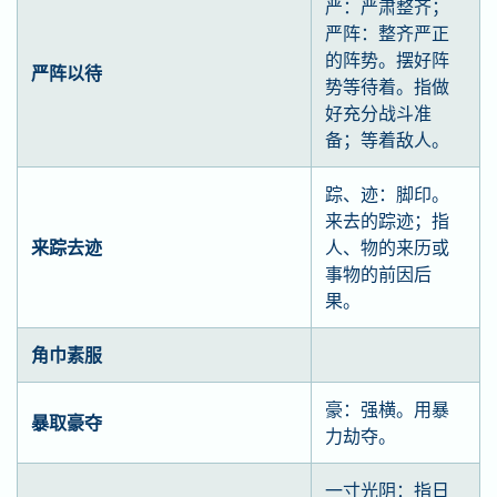
严：严肃整齐；
严阵：整齐严正
的阵势。摆好阵
严阵以待
势等待着。指做
好充分战斗准
备；等着敌人。
踪、迹：脚印。
来去的踪迹；指
来踪去迹
人、物的来历或
事物的前因后
果。
角巾素服
豪：强横。用暴
暴取豪夺
力劫夺。
一寸光阴：指日