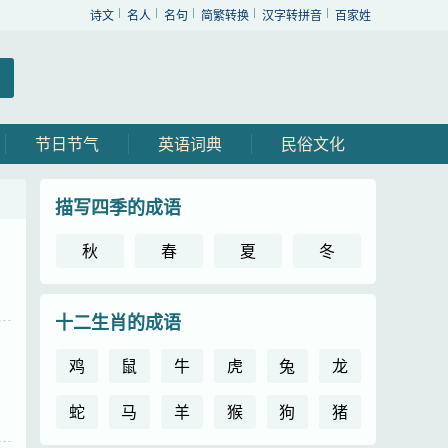
诗文
名人
名句
简繁转换
汉字转拼音
百家姓
节日节气
英语词典
民俗文化
描写四季的成语
秋
春
夏
冬
十二生肖的成语
鸡
鼠
牛
虎
兔
龙
蛇
马
羊
猴
狗
猪