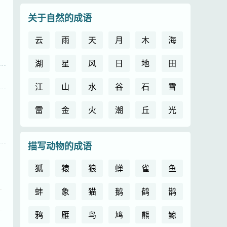
关于自然的成语
云
雨
天
月
木
海
湖
星
风
日
地
田
江
山
水
谷
石
雪
雷
金
火
潮
丘
光
描写动物的成语
狐
猿
狼
蝉
雀
鱼
蚌
象
猫
鹅
鹤
鹊
鸦
雁
鸟
鸠
熊
鲸