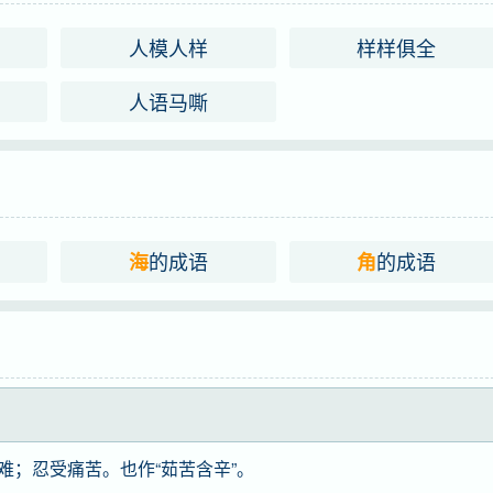
人模人样
样样俱全
Welt）
人语马嘶
jué
角
的成语
的成语
海
角
难；忍受痛苦。也作“茹苦含辛”。