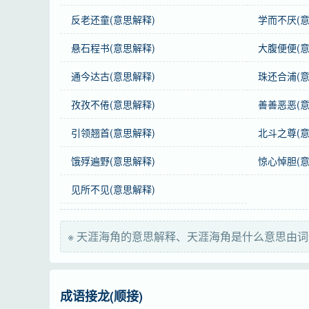
反老还童(意思解释)
学而不厌(意
感情
天涯海角
是中性词。
悬石程书(意思解释)
大腹便便(意
用法
联合式；作宾语；形容地方偏远。
通今达古(意思解释)
珠还合浦(意
辨形
“涯”，不能写作“崖”。
孜孜不倦(意思解释)
善善恶恶(意
辨析
见“天南地北”。
引领翘首(意思解释)
北斗之尊(意
谜语
海南本土最南端
饿殍遍野(意思解释)
惊心悼胆(意
近义词
天南地北、天各一方
见所不见(意思解释)
反义词
近在咫尺、一衣带水
※ 天涯海角的意思解释、天涯海角是什么意思由词
英语
remote regions
俄语
край свéта
成语接龙(顺接)
日语
天(てん)の果(は)て地(ち)の果て