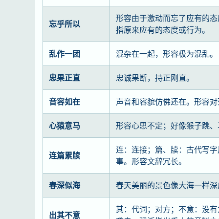
形容由于激动而忘了应有的态
忘乎所以
指原来应有的态度或行为。
乱作一团
混杂在一起，形容极为混乱。
忠果正直
忠诚果断，持正刚直。
音容如在
声音和容貌仿佛还在。形容对
心猿意马
形容心思不定；好像猴子跳、
连：连接；篇、牍：古代写字
连篇累牍
事。形容文辞冗长。
春深似海
春天美丽的景色像大海一样深
其：代词；对方；不意：没有
出其不意