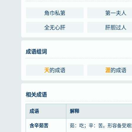
角巾私第
第一夫人
德语
entlegenste Winkel der Erde（am Ende der 
全无心肝
肝胆过人
拉丁语
ultima Thule
字义分解
成语组词
tiān
yá
hǎi
jiǎo 
天
涯
海
的成语
的成语
天
涯
相关成语
成语
解释
含辛茹苦
茹：吃；辛：苦。形容备受艰