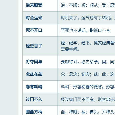
逆来顺受
逆：不顺；顺：顺从；受：忍
时至运来
时机来了，运气也有了转机。
死不开口
至死也不说话。指缄口不言
经：经学，经书，儒家经典著
经史百子
需要学问。
将夺固与
要想得到，必先给予。固，同“
念兹在兹
念：思念；记念；兹：此；这
春寒料峭
料峭：形容初春的微寒。形容早
过门不入
经过家门而不回家。形容忠于
圆凿方枘
凿：榫眼；枘：榫头。方榫头