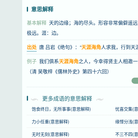
意思解释
基本解释
天的边缘；海的尽头。形容非常偏僻遥远
极远。涯：边。
出处
唐 吕岩《绝句》：“
天涯海角
人求我，行到天
例子
我们俱系
天涯海角
之人，今幸得贤主人相邀一
（清 吴敬梓《儒林外史》第四十六回）
基础信息
更多成语的意思解释
拼音
tiān yá hǎi jiǎo
饱食终日，无所事事(意思解释)
忧喜交集(意
注音
ㄊ一ㄢ 一ㄚˊ ㄏㄞˇ ㄐ一ㄠˇ
力小任重(意思解释)
缘悭分浅(意
正音
“角”，不能读作“jué”。
无时无刻(意思解释)
不三不四(意