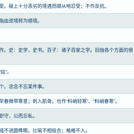
受。碰上十分恶劣的境遇而顺从地忍受；不作反抗。
指由逆境转为顺境。
作。史：史学，史书。百子：诸子百家之学。旧指各个方面的很
姑”。
个。念念不忘某件事。
春微带寒意；刺入肌骨。也作“料峭轻寒”、“料峭春寒”。
职守，公而忘私。
插不进圆榫眼。比喻不相投合；格格不入。