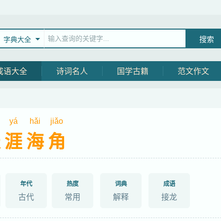
字典大全
成语大全
诗词名人
国学古籍
范文作文
yá
hǎi
jiǎo
天涯海角
年代
热度
词典
成语
古代
常用
解释
接龙