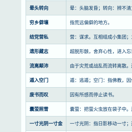
晕头转向
晕：头脑发昏；转向：辨不清
穷乡僻壤
指荒远偏僻的地方。
结党营私
营：谋求。互相组成小集团；
遗形藏志
超脱形骸，舍弃心性，进入忘
流离颠沛
由于灾荒或战乱而流转离散。
遁入空门
遁：逃遁；空门：指佛教，因
废书而叹
因有所感而停止读书。
囊萤照雪
囊萤：把萤火虫放在袋子中。
一寸光阴一寸金
一寸光阴：指日影移动一寸；