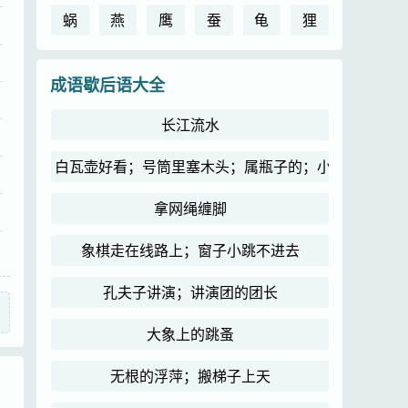
蜗
燕
鹰
蚕
龟
狸
成语歇后语大全
长江流水
白瓦壶好看；号筒里塞木头；属瓶子的；小和尚念经
拿网绳缠脚
象棋走在线路上；窗子小跳不进去
孔夫子讲演；讲演团的团长
大象上的跳蚤
无根的浮萍；搬梯子上天