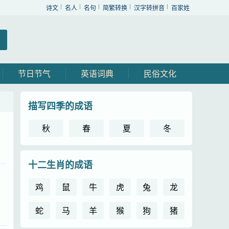
诗文
名人
名句
简繁转换
汉字转拼音
百家姓
节日节气
英语词典
民俗文化
描写四季的成语
秋
春
夏
冬
十二生肖的成语
鸡
鼠
牛
虎
兔
龙
蛇
马
羊
猴
狗
猪