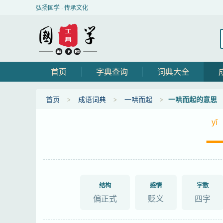
弘扬国学 · 传承文化
首页
字典查询
词典大全
首页
成语词典
一哄而起
一哄而起的意思
yī
结构
感情
字数
偏正式
贬义
四字