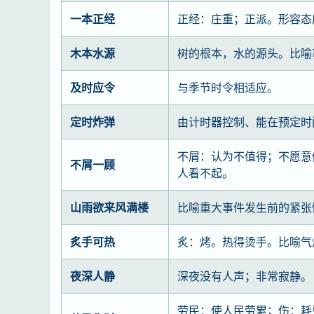
一本正经
正经：庄重；正派。形容态
木本水源
树的根本，水的源头。比喻
及时应令
与季节时令相适应。
定时炸弹
由计时器控制、能在预定时
不屑：认为不值得；不愿意
不屑一顾
人看不起。
山雨欲来风满楼
比喻重大事件发生前的紧张
炙手可热
炙：烤。热得烫手。比喻气
夜深人静
深夜没有人声；非常寂静。
劳民：使人民劳累；伤：耗