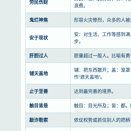
劳民伤财
浪费。
鬼烂神焦
形容火灾惨烈，众多的人被
安：对生活、工作等感到满
安于现状
步。
肝胆过人
胆量超过一般人。比喻有勇
铺：把东西散开；盖：笼罩
铺天盖地
作“遮天盖地”。
止于至善
达到最完善的境界。
触目皆是
触目：目光所及；皆：都。
敲诈勒索
依仗权势或抓住别人的把柄