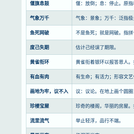
偃旗息鼓
偃：放倒；息：停止。原指
气象万千
气象：景象；万千：泛指极
鱼死网破
不是鱼死；就是网破。指拼
度己失期
估计己经误了期限。
黄雀衔环
黄雀衔着银环以报答恩人。
有血有肉
有生命；有活力；形容文艺
画地为牢，议不入
议：议论。在地上画个圆圈
珍楼宝屋
珍奇的楼阁，华丽的房屋。
流里流气
举止轻浮，品行不端。