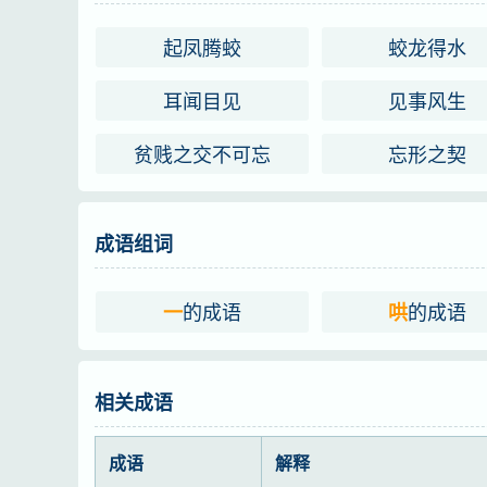
一
哄
而
起凤腾蛟
蛟龙得水
耳闻目见
见事风生
贫贱之交不可忘
忘形之契
成语组词
的成语
的成语
一
哄
相关成语
成语
解释