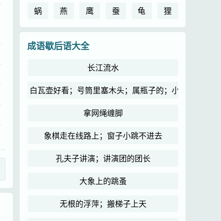
蜗
燕
鹰
蚕
龟
狸
成语歇后语大全
长江流水
白瓦壶好看；号筒里塞木头；属瓶子的；小和尚念经
拿网绳缠脚
象棋走在线路上；窗子小跳不进去
孔夫子讲演；讲演团的团长
大象上的跳蚤
无根的浮萍；搬梯子上天