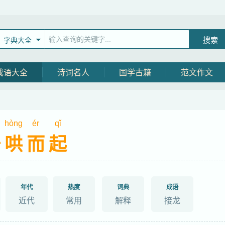
字典大全
成语大全
诗词名人
国学古籍
范文作文
hòng
ér
qǐ
一哄而起
年代
热度
词典
成语
近代
常用
解释
接龙