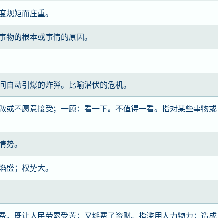
度规矩而庄重。
事物的根本或事情的原因。
间自动引爆的炸弹。比喻潜伏的危机。
做或不愿意接受；一顾：看一下。不值得一看。指对某些事物或
情势。
焰盛；权势大。
费。既让人民劳累受苦；又耗费了资财。指滥用人力物力；造成