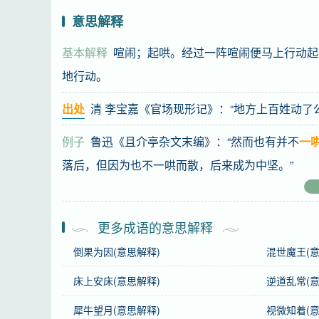
意思解释
基本解释
喧闹；起哄。经过一阵喧闹便马上行动起
地行动。
出处
清 李宝嘉《官场现形记》：“地方上百姓动了
例子
鲁迅《且介亭杂文末编》：“然而也有并不
一
落后，但因为也不一哄而散，后来成为中坚。”
基础信息
更多成语的意思解释
拼音
yī hòng ér qǐ
倒果为因(意思解释)
混世魔王(意
注音
一 ㄏㄨㄥˋ ㄦˊ ㄑ一ˇ
床上安床(意思解释)
逆道乱常(意
正音
“哄”，不能读作“hōng”。
犀牛望月(意思解释)
视微知着(意