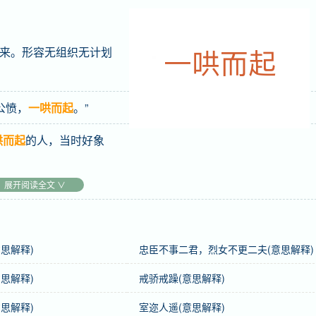
来。形容无组织无计划
公愤，
一哄而起
。”
哄而起
的人，当时好象
展开阅读全文 ∨
思解释)
忠臣不事二君，烈女不更二夫(意思解释)
思解释)
戒骄戒躁(意思解释)
思解释)
室迩人遥(意思解释)