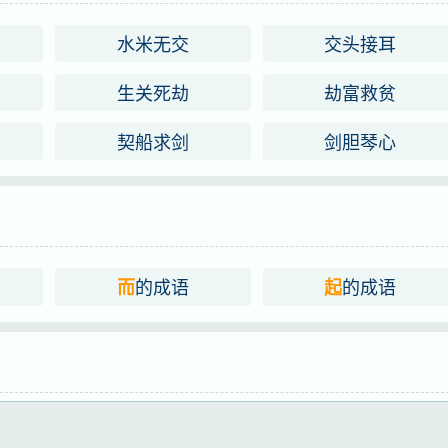
起
水米无交
交头接耳
生关死劫
劫富救贫
契船求剑
剑胆琴心
的成语
的成语
而
起