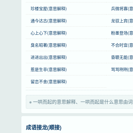
珍楼宝屋(意思解释)
兵微将寡(意
感情
一哄而起
是贬义词。
通今达古(意思解释)
龙驭上宾(意
用法
偏正式；作谓语、宾语、定语；含贬义，用于
心上心下(意思解释)
粉墨登场(意
辨形
“哄”，不能写作“轰”。
臭名昭著(意思解释)
不合时宜(意
近义词
一应而起
进进出出(意思解释)
昏聩无能(意
反义词
一哄而散
惹是生非(意思解释)
骂骂咧咧(意
英语
be brought about in a rush
留恋不舍(意思解释)
俄语
зашуметь（всем скопом）
※ 一哄而起的意思解释、一哄而起是什么意思由词
字义分解
成语接龙(顺接)
yī
hōng hǒng hòng
ér