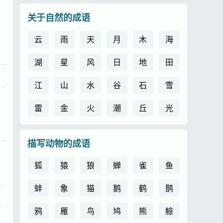
关于自然的成语
云
雨
天
月
木
海
湖
星
风
日
地
田
江
山
水
谷
石
雪
雷
金
火
潮
丘
光
描写动物的成语
狐
猿
狼
蝉
雀
鱼
蚌
象
猫
鹅
鹤
鹊
鸦
雁
鸟
鸠
熊
鲸