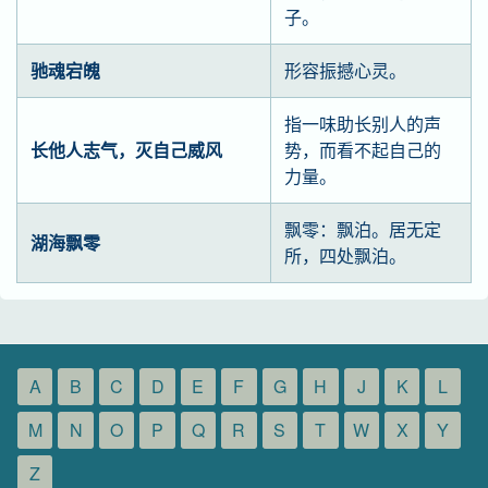
子。
驰魂宕魄
形容振撼心灵。
指一味助长别人的声
长他人志气，灭自己威风
势，而看不起自己的
力量。
飘零：飘泊。居无定
湖海飘零
所，四处飘泊。
A
B
C
D
E
F
G
H
J
K
L
M
N
O
P
Q
R
S
T
W
X
Y
Z