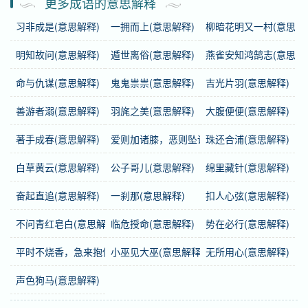
更多成语的意思解释
习非成是(意思解释)
一拥而上(意思解释)
柳暗花明又一村(意思解
繁体
超俗絶丗
明知故问(意思解释)
遁世离俗(意思解释)
燕雀安知鸿鹄志(意思解
感情
超俗绝世
是中性词。
命与仇谋(意思解释)
鬼鬼祟祟(意思解释)
吉光片羽(意思解释)
用法
作谓语、宾语、定语；用于人或事物。
善游者溺(意思解释)
羽旄之美(意思解释)
大腹便便(意思解释)
近义词
超世绝俗
著手成春(意思解释)
爱则加诸膝，恶则坠诸渊(意思解释)
珠还合浦(意思解释)
白草黄云(意思解释)
公子哥儿(意思解释)
绵里藏针(意思解释)
字义分解
奋起直追(意思解释)
一刹那(意思解释)
扣人心弦(意思解释)
chāo
sú
jué
shì
超
俗
绝
世
不问青红皂白(意思解释)
临危授命(意思解释)
势在必行(意思解释)
平时不烧香，急来抱佛脚(意思解释)
小巫见大巫(意思解释)
无所用心(意思解释)
声色狗马(意思解释)