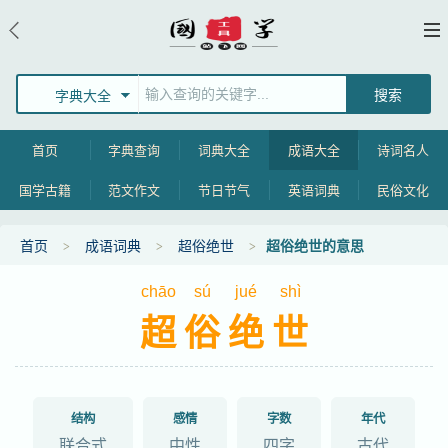
字典大全
首页
字典查询
词典大全
成语大全
诗词名人
国学古籍
范文作文
节日节气
英语词典
民俗文化
首页
成语词典
超俗绝世
超俗绝世的意思
chāo
sú
jué
shì
超俗绝世
结构
感情
字数
年代
联合式
中性
四字
古代