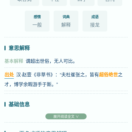
感情
词典
成语
一般
解释
接龙
意思解释
基本解释
谓超出世俗，无人可比。
出处
汉·赵壹《非草书》：“夫杜崔张之，皆有
超俗绝世
之
才，博学余暇游手于斯。”
基础信息
拼音
chāo sú jué shì
展开阅读全文 ∨
注音
ㄔㄠ ㄙㄨˊ ㄐㄩㄝˊ ㄕˋ