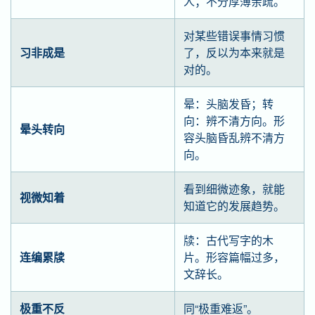
人；不分厚薄亲疏。
对某些错误事情习惯
习非成是
了，反以为本来就是
对的。
晕：头脑发昏；转
向：辨不清方向。形
晕头转向
容头脑昏乱辨不清方
向。
看到细微迹象，就能
视微知着
知道它的发展趋势。
牍：古代写字的木
连编累牍
片。形容篇幅过多，
文辞长。
极重不反
同“极重难返”。