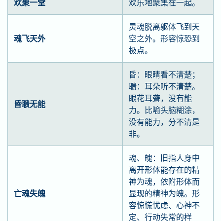
欢聚一堂
欢乐地聚集在一起。
灵魂脱离躯体飞到天
魂飞天外
空之外。形容惊恐到
极点。
昏：眼睛看不清楚；
聩：耳朵听不清楚。
眼花耳聋，没有能
昏聩无能
力。比喻头脑糊涂，
没有能力，分不清是
非。
魂、魄：旧指人身中
离开形体能存在的精
神为魂，依附形体而
亡魂失魄
显现的精神为魄。形
容惊慌忧虑、心神不
定、行动失常的样