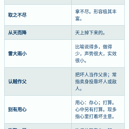
拿不尽。形容极其丰
取之不尽
富。
从天而降
天上掉下来的。
比喻说得多，做得
雷大雨小
少，声势很大，实效
很小。
把坏人当作父亲；常
认贼作父
指卖身投靠坏人或敌
人。
用心：存心；打算。
别有用心
心中另有打算。现多
指心里打着坏主意。