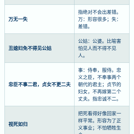
指绝对不会出差错。
万无一失
万：形容很多；失：
差错。
公姑：公婆。比喻害
丑媳妇免不得见公姑
怕见人而不得不见
人。
事：侍奉，服侍。忠
义之臣，不奉事两个
忠臣不事二君，贞女不更二夫
朝代的君主；贞节的
妇女，不再嫁第二个
丈夫。指忠诚不二。
把死看得好像回家一
样平常。形容为了正
视死如归
义事业；不怕牺牲生