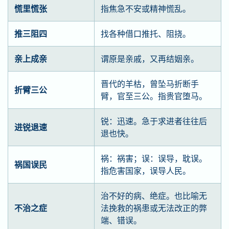
慌里慌张
指焦急不安或精神慌乱。
推三阻四
找各种借口推托、阻挠。
亲上成亲
谓原是亲戚，又再结姻亲。
晋代的羊枯，曾坠马折断手
折臂三公
臂，官至三公。指贵官堕马。
锐：迅速。急于求进者往往后
进锐退速
退也快。
祸：祸害；误：误导，耽误。
祸国误民
指危害国家，误导人民。
治不好的病、绝症。也比喻无
不治之症
法挽救的祸患或无法改正的弊
端、错误。