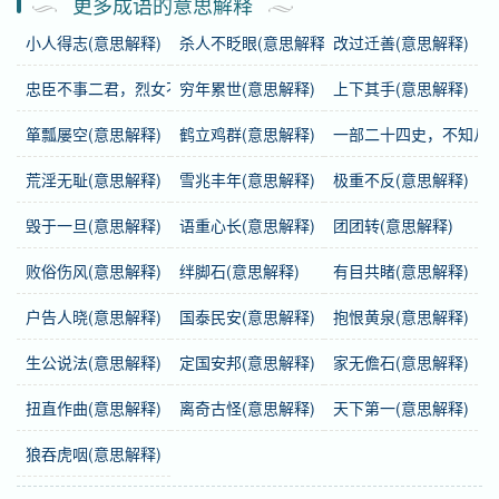
更多成语的意思解释
基础信息
小人得志(意思解释)
杀人不眨眼(意思解释)
改过迁善(意思解释)
拼音
gè háng gè yè
忠臣不事二君，烈女不更二夫(意思解释)
穷年累世(意思解释)
上下其手(意思解释)
注音
ㄍㄜˋ ㄏㄤˊ ㄍㄜˋ 一ㄝˋ
箪瓢屡空(意思解释)
鹤立鸡群(意思解释)
一部二十四史，不知从何
繁体
各行各業
荒淫无耻(意思解释)
雪兆丰年(意思解释)
极重不反(意思解释)
感情
各行各业
是中性词。
毁于一旦(意思解释)
语重心长(意思解释)
团团转(意思解释)
败俗伤风(意思解释)
绊脚石(意思解释)
有目共睹(意思解释)
用法
作主语、宾语、定语；指各种行业。
户告人晓(意思解释)
国泰民安(意思解释)
抱恨黄泉(意思解释)
近义词
七十二行
生公说法(意思解释)
定国安邦(意思解释)
家无儋石(意思解释)
英语
different trades and calling（all trades and
扭直作曲(意思解释)
离奇古怪(意思解释)
天下第一(意思解释)
professions）
狼吞虎咽(意思解释)
德语
alle Branchen und Gewerbe