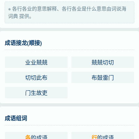
※ 各行各业的意思解释、各行各业是什么意思由词说海
字义分解
词典 提供。
gè gě
háng xíng
gè gě
各
行
各
成语接龙(顺接)
yè
业
业业兢兢
兢兢切切
切切此布
布鼓雷门
门生故吏
成语组词
的成语
的成语
各
行