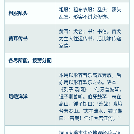
粗服：粗布衣服；乱头：蓬头
粗服乱头
乱发。形容不讲究修饰。
黄耳：犬名；书：书信。黄犬
黄耳传书
为主人往返传书。后比喻传递
家信。
各尽所能，按劳分配
本用以形容音乐高亢奔放。后
亦用以形容欢乐之态。语本
《列子·汤问》：“伯牙善鼓琴，
峨峨洋洋
锺子期善听。伯牙鼓琴，志在
高山，锺子期曰：‘善哉！峨峨
兮若泰山。’志在流水，锺子期
曰：‘善哉！洋洋兮若江河。’”
据《大乘本生心地观经·序品》