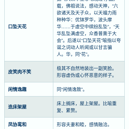
载，佛祖说法，感动天神，“六
欲诸天及天子众，以天福力雨
种种华：优钵罗华，波头摩
口坠天花
华……于虚空中缤纷乱坠”，“天
华乱坠满虚空，众香普熏于大
会”。后遂以“口坠天花”喻指以夸
诞之词动人听闻或以甘言骗
人。华，同“花”。
极其不自然地装出一副笑脸。
皮笑肉不笑
形容虚伪或心怀恶意的样子。
闲情逸趣
同“闲情逸致”。
床上搁床，屋上架屋。比喻重
迭床架屋
复、累赘。
凤协鸾和
形容夫妻和睦，感情融洽。