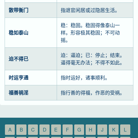
散带衡门
指退官闲居或过隐居生活。
稳：稳固。稳固得像泰山一
稳如泰山
样。形容极其稳固；不可动
摇。
迫：逼迫；已：停止；结束。
迫不得已
逼得毫无办法；不得不如此。
时运亨通
指时运好，诸事顺利。
福善祸淫
指行善的得福，作恶的受祸。
A
B
C
D
E
F
G
H
J
K
L