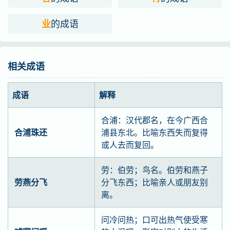
的成语
业
相关成语
成语
解释
合浦：汉代郡名，在今广西合
合浦珠还
浦县东北。比喻东西失而复得
或人去而复回。
劳：伯劳；鸟名。伯劳和燕子
劳燕分飞
分飞东西；比喻亲人或朋友别
离。
问冷问热；口可出热气使受寒