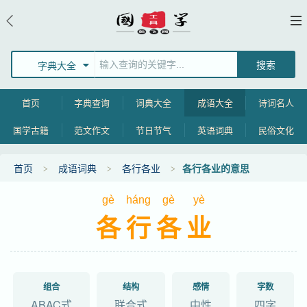
字典大全
首页
字典查询
词典大全
成语大全
诗词名人
国学古籍
范文作文
节日节气
英语词典
民俗文化
首页
成语词典
各行各业
各行各业的意思
gè
háng
gè
yè
各行各业
组合
结构
感情
字数
ABAC式
联合式
中性
四字