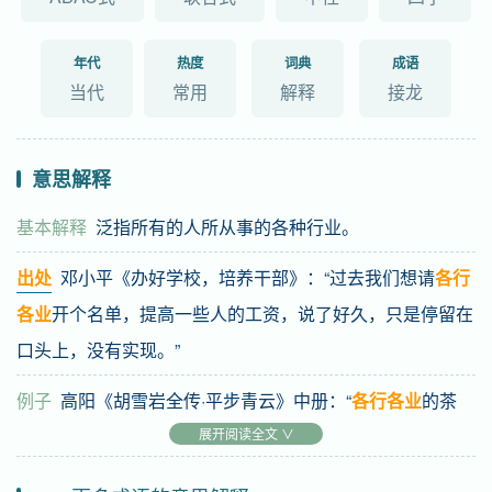
年代
热度
词典
成语
当代
常用
解释
接龙
意思解释
基本解释
泛指所有的人所从事的各种行业。
出处
邓小平《办好学校，培养干部》：“过去我们想请
各行
各业
开个名单，提高一些人的工资，说了好久，只是停留在
口头上，没有实现。”
例子
高阳《胡雪岩全传·平步青云》中册：“
各行各业
的茶
会，犹如同业公所。”
展开阅读全文 ∨