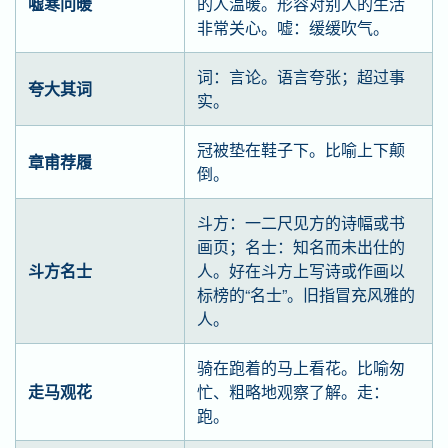
嘘寒问暖
的人温暖。形容对别人的生活
非常关心。嘘：缓缓吹气。
词：言论。语言夸张；超过事
夸大其词
实。
冠被垫在鞋子下。比喻上下颠
章甫荐履
倒。
斗方：一二尺见方的诗幅或书
画页；名士：知名而未出仕的
斗方名士
人。好在斗方上写诗或作画以
标榜的“名士”。旧指冒充风雅的
人。
骑在跑着的马上看花。比喻匆
走马观花
忙、粗略地观察了解。走：
跑。