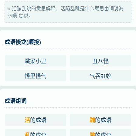
※ 活蹦乱跳的意思解释、活蹦乱跳是什么意思由词说海
字义分解
词典 提供。
huó
bèng
luàn
活
蹦
乱
成语接龙(顺接)
tiào táo
跳
跳梁小丑
丑八怪
怪里怪气
气吞虹蜺
成语组词
的成语
的成语
活
蹦
的成语
的成语
乱
跳