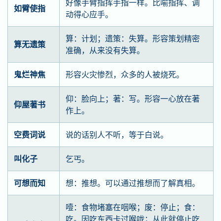
好像手臂指挥手指一样。比喻指挥、调
如臂使指
动得心应手。
算：计划；遗策：失算。形容策划精密
算无遗策
准确，从来没有失算。
鬼烂神焦
形容火灾惨烈，众多的人被烧死。
仰：脸向上；著：写。形容一心放在著
仰屋著书
作上。
空费词说
说的话别人不听，等于白说。
叫化子
乞丐。
可想而知
想：推想。可以通过推想而了解真相。
噎：食物堵塞在咽喉；废：停止；食：
吃。因吃东西卡过喉咙；从此就停止吃