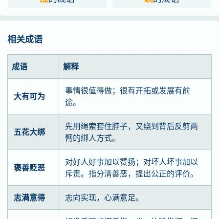
相关成语
成语
解释
事情很值得做；很有开拓或发展有前
大有可为
途。
先用绳索套住脖子，又绕到背后反剪两
五花大绑
臂的绑人方式。
对好人好事加以赞扬；对坏人坏事加以
褒善贬恶
斥责。指分清善恶，提出公正的评价。
志满意得
志向实现，心满意足。