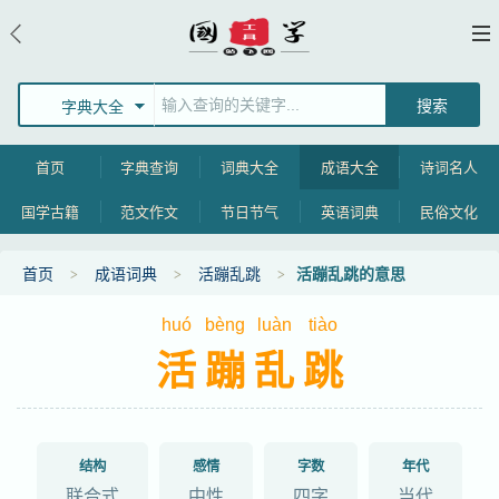
字典大全
首页
字典查询
词典大全
成语大全
诗词名人
国学古籍
范文作文
节日节气
英语词典
民俗文化
首页
成语词典
活蹦乱跳
活蹦乱跳的意思
huó
bèng
luàn
tiào
活蹦乱跳
结构
感情
字数
年代
联合式
中性
四字
当代