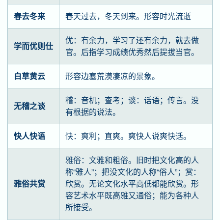
春去冬来
春天过去，冬天到来。形容时光流逝
优：有余力，学习了还有余力，就去做
学而优则仕
官。后指学习成绩优秀然后提拔当官。
白草黄云
形容边塞荒漠凄凉的景象。
稽：音机；查考；谈：话语；传言。没
无稽之谈
有根据的说法。
快人快语
快：爽利；直爽。爽快人说爽快话。
雅俗：文雅和粗俗。旧时把文化高的人
称“雅人”；把没文化的人称“俗人”；赏：
雅俗共赏
欣赏。无论文化水平高低都能欣赏。形
容艺术水平既高雅又通俗；能为各种人
所接受。