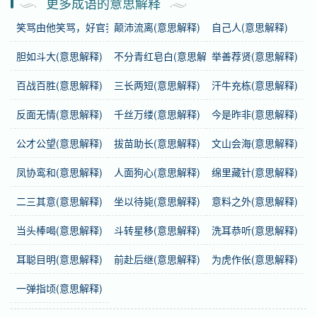
更多成语的意思解释
基础信息
笑骂由他笑骂，好官我自为之(意思解释)
颠沛流离(意思解释)
自己人(意思解释)
拼音
huó bèng luàn tiào
胆如斗大(意思解释)
不分青红皂白(意思解释)
举善荐贤(意思解释)
注音
ㄏㄨㄛˊ ㄅㄥˋ ㄌㄨㄢˋ ㄊ一ㄠˋ
百战百胜(意思解释)
三长两短(意思解释)
汗牛充栋(意思解释)
繁体
活蹦亂跳
反面无情(意思解释)
千丝万缕(意思解释)
今是昨非(意思解释)
感情
活蹦乱跳
是中性词。
公才公望(意思解释)
拔苗助长(意思解释)
文山会海(意思解释)
凤协鸾和(意思解释)
人面狗心(意思解释)
绵里藏针(意思解释)
用法
联合式；作谓语、定语；指欢蹦乱跳。
二三其意(意思解释)
坐以待毙(意思解释)
意料之外(意思解释)
谜语
刚出水的虾子
当头棒喝(意思解释)
斗转星移(意思解释)
洗耳恭听(意思解释)
近义词
欢蹦乱跳、活蹦活跳
耳聪目明(意思解释)
前赴后继(意思解释)
为虎作伥(意思解释)
反义词
垂头丧气
一弹指顷(意思解释)
英语
active and lively