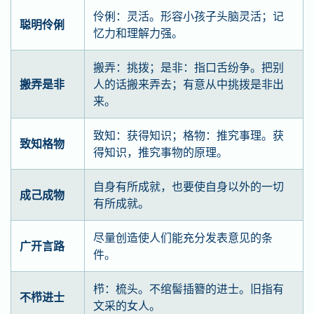
伶俐：灵活。形容小孩子头脑灵活；记
聪明伶俐
忆力和理解力强。
搬弄：挑拨；是非：指口舌纷争。把别
搬弄是非
人的话搬来弄去；有意从中挑拨是非出
来。
致知：获得知识；格物：推究事理。获
致知格物
得知识，推究事物的原理。
自身有所成就，也要使自身以外的一切
成己成物
有所成就。
尽量创造使人们能充分发表意见的条
广开言路
件。
栉：梳头。不绾髻插簪的进士。旧指有
不栉进士
文采的女人。