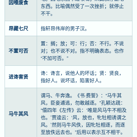
因噎废食
东西。比喻偶然受了一次挫折；就停止
不干。
昂藏七尺
指轩昂伟岸的男子汉。
置：搁；放；可：行；否：不行。不说
不置可否
对；也不说不对。指不明确表态。也作
“不加可否。”
谗：谗言，说他人的坏话；贤：贤良，
进谗害贤
指好人。说坏话，陷害好人。
谓马、牛奔逸。《书·费誓》：“马牛其
风，臣妾逋逃，勿敢越逐。”孔颖达疏：
“僖四年《左传》云：‘唯是风马牛不相及
马牛其风
也。’贾逵云：‘风，放也，牝牡相诱谓之
风。’然则马牛风佚，因牝牡相逐，而逐
至放佚远去也。”后用以表示互不相干。