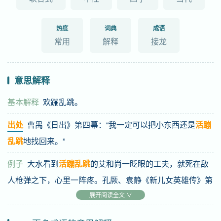
热度
词典
成语
常用
解释
接龙
意思解释
基本解释
欢蹦乱跳。
出处
曹禺《日出》第四幕：“我一定可以把小东西还是
活蹦
乱跳
地找回来。”
例子
大水看到
活蹦乱跳
的艾和尚一眨眼的工夫，就死在敌
人枪弹之下，心里一阵疼。孔厥、袁静《新儿女英雄传》第
九回
展开阅读全文 ∨