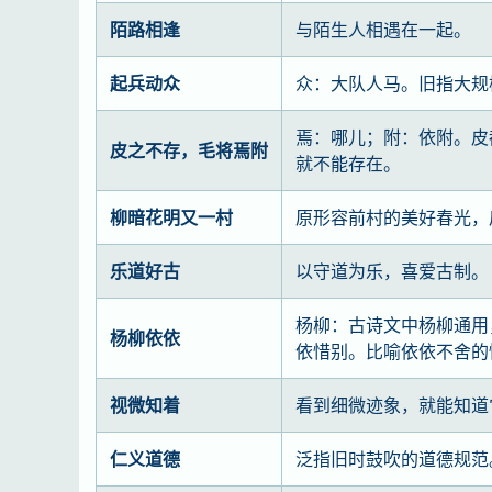
陌路相逢
与陌生人相遇在一起。
起兵动众
众：大队人马。旧指大规
焉：哪儿；附：依附。皮
皮之不存，毛将焉附
就不能存在。
柳暗花明又一村
原形容前村的美好春光，
乐道好古
以守道为乐，喜爱古制。
杨柳：古诗文中杨柳通用
杨柳依依
依惜别。比喻依依不舍的
视微知着
看到细微迹象，就能知道
仁义道德
泛指旧时鼓吹的道德规范