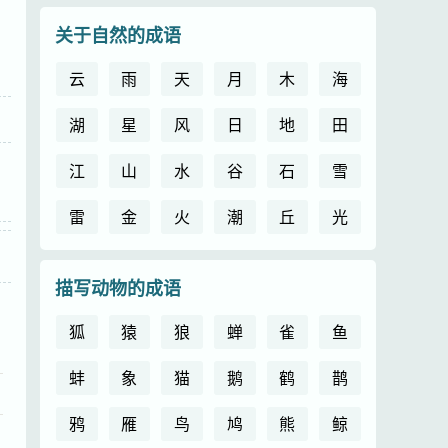
关于自然的成语
云
雨
天
月
木
海
湖
星
风
日
地
田
江
山
水
谷
石
雪
雷
金
火
潮
丘
光
描写动物的成语
狐
猿
狼
蝉
雀
鱼
蚌
象
猫
鹅
鹤
鹊
鸦
雁
鸟
鸠
熊
鲸