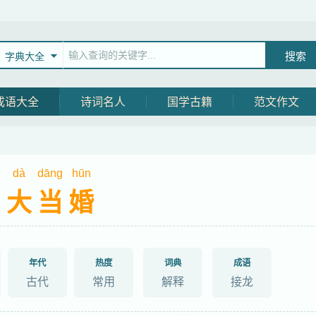
字典大全
成语大全
诗词名人
国学古籍
范文作文
dà
dāng
hūn
男大当婚
年代
热度
词典
成语
古代
常用
解释
接龙