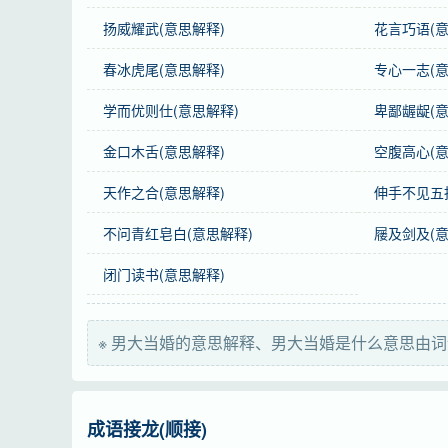
感情
男大当婚
是中性词。
扬威耀武(意思解释)
花言巧语(意
用法
偏正式；作定语、分句；指男子到娶亲时。
春冰虎尾(意思解释)
专心一志(意
近义词
男大须婚
学而优则仕(意思解释)
卑鄙龌龊(意
反义词
女大须嫁
金口木舌(意思解释)
空腹高心(意
英语
a man should get married on coming of age
天作之合(意思解释)
伸手不见五
不问青红皂白(意思解释)
屦及剑及(意
字义分解
闭门读书(意思解释)
nán
dà dài tài
dāng dàng
男
大
当
※ 男大当婚的意思解释、男大当婚是什么意思由词
成语接龙(顺接)