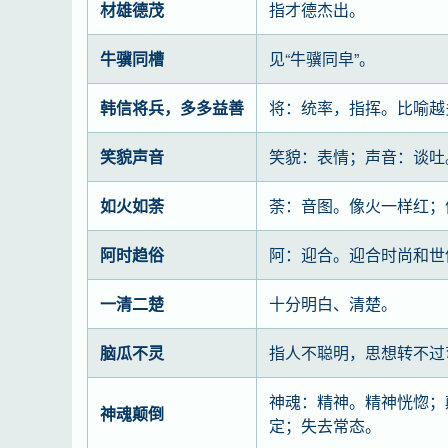
材雄德茂
指才德杰出。
牛骥同槽
见“牛骥同皁”。
韩信将兵，多多益善
将：统率，指挥。比喻越
笑貌声音
笑貌：表情；声音：谈吐
如火如荼
荼：音图。像火一样红；
阿时趋俗
阿：迎合。迎合时尚和世
一清二楚
十分明白、清楚。
脑瓜不灵
指人不聪明，思想转不过
神魂：精神。精神恍惚；
神魂颠倒
定；失去常态。