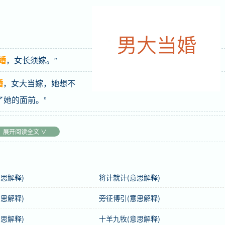
婚
，女长须嫁。”
婚
，女大当嫁，她想不
她的面前。”
展开阅读全文 ∨
思解释)
将计就计(意思解释)
思解释)
旁征博引(意思解释)
思解释)
十羊九牧(意思解释)