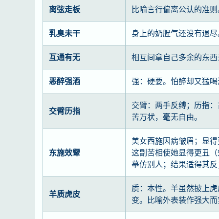
离弦走板
比喻言行偏离公认的准则
乳臭未干
身上的奶腥气还没有退尽
互通有无
相互间拿自己多余的东西
恶醉强酒
强：硬要。怕醉却又猛喝
交臂：两手反缚；历指：
交臂历指
苦万状，毫无自由。
美女西施因病皱眉；显得
东施效颦
这副苦相使她显得更丑（
摹仿别人；结果适得其反
质：本性。羊虽然披上虎
羊质虎皮
变。比喻外表装作强大而