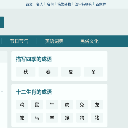
诗文
名人
名句
简繁转换
汉字转拼音
百家姓
节日节气
英语词典
民俗文化
描写四季的成语
秋
春
夏
冬
十二生肖的成语
鸡
鼠
牛
虎
兔
龙
蛇
马
羊
猴
狗
猪