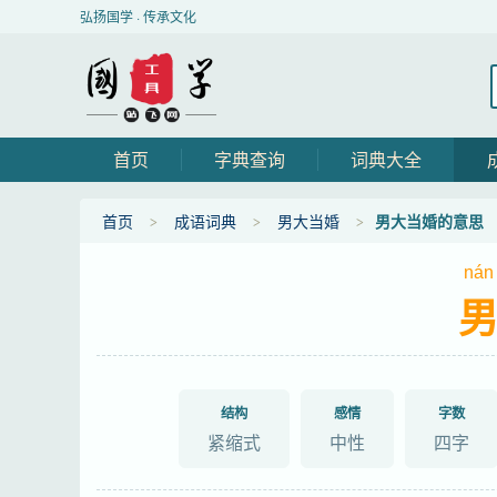
弘扬国学 · 传承文化
首页
字典查询
词典大全
首页
成语词典
男大当婚
男大当婚的意思
nán
结构
感情
字数
紧缩式
中性
四字