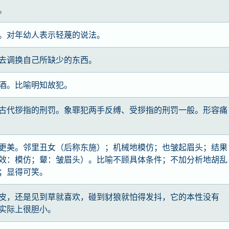
。
。对年幼人表示轻蔑的说法。
去调换自己所缺少的东西。
酒。比喻明知故犯。
古代拶指的刑罚。象罪犯两手反缚、受拶指的刑罚一般。形容痛
更美。邻里丑女（后称东施）；机械地模仿；也皱起眉头；结果
效：模仿；颦：皱眉头）。比喻不顾具体条件；不加分析地胡乱
；显得可笑。
皮，还是见到草就喜欢，碰到豺狼就怕得发抖，它的本性没有
实际上很胆小。