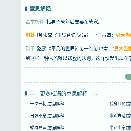
意思解释
基本解释
指男子成年后要娶亲成家。
出处
明 朱鼎《玉镜台记 议婚》：“自古道：
男大当
例子
路遥《平凡的世界》第一卷第12章：“
男大当
到这样一种人所难以逃脱的法则，这样快就出现在了
基础信息
拼音
nán dà dāng hūn
更多成语的意思解释
一夕一朝(意思解释)
孤身只影(意
注音
ㄋㄢˊ ㄉㄚˋ ㄉㄤ ㄏㄨㄣ
自强不息(意思解释)
来踪去迹(意
繁体
男大當婚
蝶粉蜂黄(意思解释)
半路出家(意