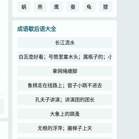
蜗
燕
鹰
蚕
龟
狸
成语歇后语大全
长江流水
白瓦壶好看；号筒里塞木头；属瓶子的；小和尚念经
拿网绳缠脚
象棋走在线路上；窗子小跳不进去
孔夫子讲演；讲演团的团长
大象上的跳蚤
无根的浮萍；搬梯子上天