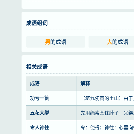
成语组词
的成语
的成语
男
大
相关成语
成语
解释
功亏一篑
（筑九仞高的土山）由于
五花大绑
先用绳索套住脖子，又绕
令人神往
令：使得；神往：心里向