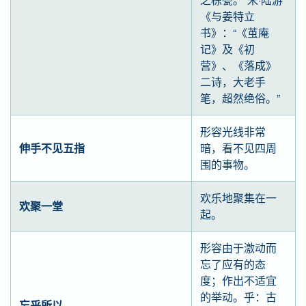
《与姜特立
书》：“《茧庵
记》及《初
营》、《落成》
二诗，大老手
笔，超然绝俗。”
形容光线非常
伸手不见五指
暗，看不见四周
围的事物。
欢乐地聚集在一
欢聚一堂
起。
形容由于激动而
忘了应有的态
度；作出不适宜
的举动。乎：古
忘乎所以