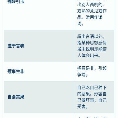
抛砖引玉
出别人高明的、
或熟的意见或作
品。常用作谦
词。
超出言语以外。
指某种思想感情
溢于言表
虽未说明却能使
人体会出来。
招惹是非，引起
惹事生非
争端。
自己吃自己种下
的恶果。形容自
自食其果
己做坏事；自己
受害。