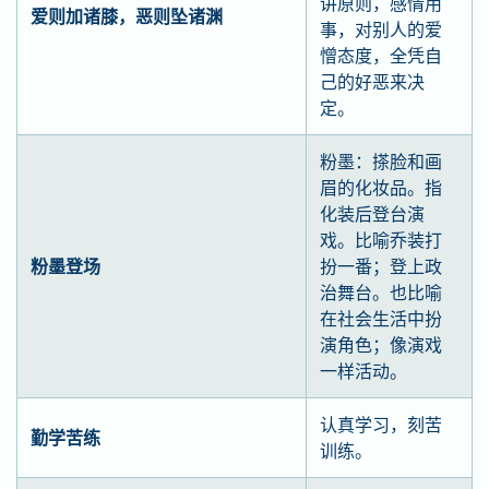
讲原则，感情用
爱则加诸膝，恶则坠诸渊
事，对别人的爱
憎态度，全凭自
己的好恶来决
定。
粉墨：搽脸和画
眉的化妆品。指
化装后登台演
戏。比喻乔装打
粉墨登场
扮一番；登上政
治舞台。也比喻
在社会生活中扮
演角色；像演戏
一样活动。
认真学习，刻苦
勤学苦练
训练。