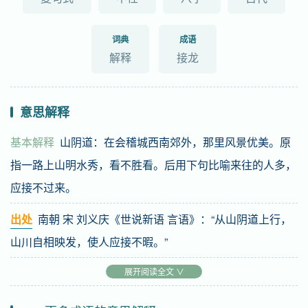
词典
成语
解释
接龙
意思解释
基本解释
山阴道：在会稽城西南郊外，那里风景优美。原
指一路上山明水秀，看不胜看。后用下句比喻来往的人多，
应接不过来。
出处
南朝 宋 刘义庆《世说新语 言语》：“从山阴道上行，
山川自相映发，使人应接不暇。”
例子
这使我们在阅读的时候，有“
展开阅读全文 ∨
山阴道上，应接不暇
”的感
受。（秦牧《摔坏小提琴的故事》）