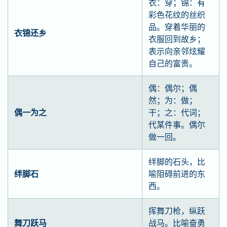
衣：穿；锦：有
彩色花纹的丝织
品。穿着华丽的
衣锦还乡
衣服回到故乡；
表示向亲邻炫耀
自己的富贵。
偶：偶尔；偶
然；为：做；
偶一为之
干；之：代词；
代某件事。偶尔
做一回。
绊脚的石头，比
绊脚石
喻阻碍前进的东
西。
挥舞刀枪，纵跃
舞刀跃马
战马。比喻奋勇