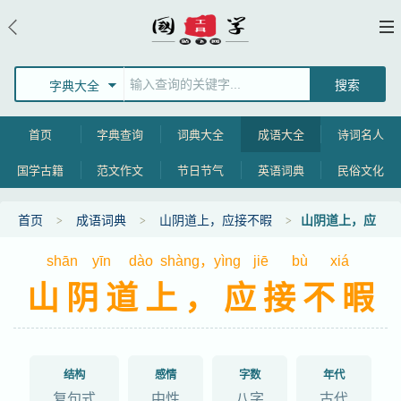
字典大全
首页
字典查询
词典大全
成语大全
诗词名人
国学古籍
范文作文
节日节气
英语词典
民俗文化
首页
成语词典
山阴道上，应接不暇
山阴道上，应
接不暇的意思
shān
yīn
dào
shàng，yìng
jiē
bù
xiá
山阴道上，应接不暇
结构
感情
字数
年代
复句式
中性
八字
古代