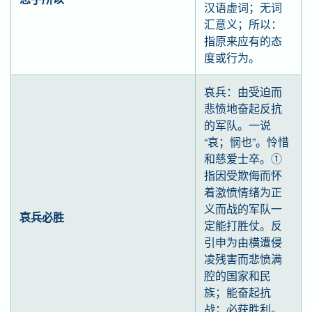
汉语虚词；无词
汇意义；所以：
指原来应有的态
度或行为。
哀兵：由受迫而
悲愤地奋起反抗
的军队。一说
“哀；悯也”。怜惜
和慈爱士卒。①
指因受欺侮而怀
着激愤情绪为正
义而战的军队一
哀兵必胜
定能打胜仗。反
引申为由横遭侵
凌残害而悲愤满
腔的国家和民
族；能奋起抗
战；必获胜利。