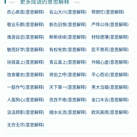
更多成语的意思解释
疚心疾首(意思解释)
名山大川(意思解释)
帮倒忙(意思解释)
基础信息
敬业乐群(意思解释)
新仇旧恨(意思解释)
严阵以待(意思解释)
拼音
shān yīn dào shàng，yìng jiē bù xiá
逸游自恣(意思解释)
断断续续(意思解释)
材轻德薄(意思解释)
注音
ㄕㄢ 一ㄣ ㄉㄠˋ ㄕㄤˋ，一ㄥˋ ㄐ一ㄝ ㄅㄨˋ ㄒ一ㄚˊ
敏而好学(意思解释)
有权有势(意思解释)
民不畏死(意思解释)
繁体
山陰道上，應接不暇
扶摇直上(意思解释)
青云直上(意思解释)
作贼心虚(意思解释)
感情
山阴道上，应接不暇
是中性词。
饱食暖衣(意思解释)
将伯之呼(意思解释)
平心而论(意思解释)
用法
复句式；作宾语、分句；比喻事物繁多，应付不及。
一鼓作气(意思解释)
天下第一(意思解释)
男大当婚(意思解释)
英语
have too many affairs to attend to as one in a
人面狗心(意思解释)
孜孜不倦(意思解释)
金口木舌(意思解释)
dazzling path
汲汲顾影(意思解释)
细水长流(意思解释)
欧风美雨(意思解释)
无穷无尽(意思解释)
字义分解