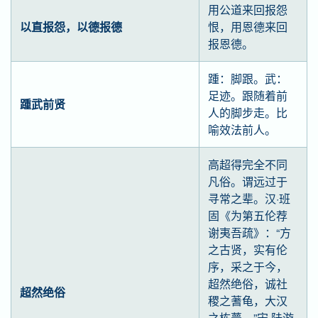
用公道来回报怨
以直报怨，以德报德
恨，用恩德来回
报恩德。
踵：脚跟。武：
足迹。跟随着前
踵武前贤
人的脚步走。比
喻效法前人。
高超得完全不同
凡俗。谓远过于
寻常之辈。汉·班
固《为第五伦荐
谢夷吾疏》：“方
之古贤，实有伦
序，采之于今，
超然绝俗，诚社
超然绝俗
稷之蓍龟，大汉
之栋甍。”宋·陆游