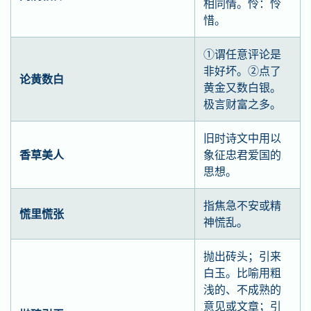
相同情。怜：怜
惜。
①谓任意评论是
非好坏。②点了
论黄数白
黄金又数白银。
极言财富之多。
旧时诗文中用以
香草美人
象征忠君爱国的
思想。
指焦急不安或精
慌里慌张
神慌乱。
抛出砖头；引来
白玉。比喻用粗
浅的、不成熟的
意见或文章；引