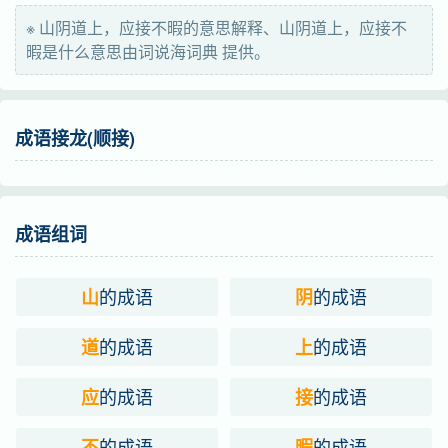
※ 山阴道上，应接不暇的意思解释、山阴道上，应接不
shān
yīn
dào
山
阴
道
暇是什么意思由词说海词典 提供。
shàng shǎng
yīng yìng
jiē
上
应
接
成语接龙(顺接)
bù fǒu
xiá
不
暇
成语组词
的成语
的成语
山
阴
的成语
的成语
道
上
的成语
的成语
应
接
的成语
的成语
不
暇