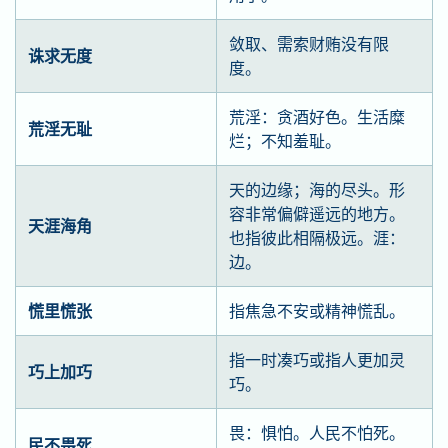
敛取、需索财贿没有限
诛求无度
度。
荒淫：贪酒好色。生活糜
荒淫无耻
烂；不知羞耻。
天的边缘；海的尽头。形
容非常偏僻遥远的地方。
天涯海角
也指彼此相隔极远。涯：
边。
慌里慌张
指焦急不安或精神慌乱。
指一时凑巧或指人更加灵
巧上加巧
巧。
畏：惧怕。人民不怕死。
民不畏死