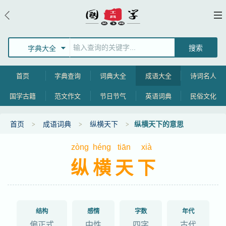
字典大全
首页
字典查询
词典大全
成语大全
诗词名人
国学古籍
范文作文
节日节气
英语词典
民俗文化
首页
成语词典
纵横天下
纵横天下的意思
zòng
héng
tiān
xià
纵横天下
结构
感情
字数
年代
偏正式
中性
四字
古代