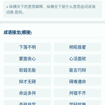
※ 纵横天下的意思解释、纵横天下是什么意思由词说海
词典 提供。
成语接龙(顺接)
下落不明
明昭昏蒙
蒙面丧心
心活面软
软弱无能
能言巧辩
辩才无碍
碍难遵命
命运多舛
舛错不齐
齐驱并驾
驾轻就熟