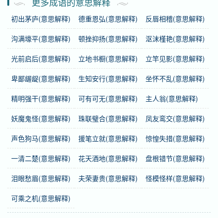
更多成语的意思解释
拼音
zòng héng tiān xià
初出茅庐(意思解释)
德重恩弘(意思解释)
反唇相稽(意思解释)
注音
ㄗㄨㄥˋ ㄏㄥˊ ㄊ一ㄢ ㄒ一ㄚˋ
沟满壕平(意思解释)
顿挫抑扬(意思解释)
沤沫槿艳(意思解释)
繁体
縱横天下
光前启后(意思解释)
立地书橱(意思解释)
立竿见影(意思解释)
卑鄙龌龊(意思解释)
生知安行(意思解释)
坐怀不乱(意思解释)
感情
纵横天下
是中性词。
精明强干(意思解释)
可有可无(意思解释)
主人翁(意思解释)
用法
作谓语、定语；用于书面语。
妖魔鬼怪(意思解释)
珠联璧合(意思解释)
凤友鸾交(意思解释)
字义分解
声色狗马(意思解释)
援笔立就(意思解释)
惊惶失措(意思解释)
一清二楚(意思解释)
花天酒地(意思解释)
盘根错节(意思解释)
zòng zǒng
héng hèng
tiān
纵
横
天
泪眼愁眉(意思解释)
夫荣妻贵(意思解释)
怪模怪样(意思解释)
xià
可乘之机(意思解释)
下