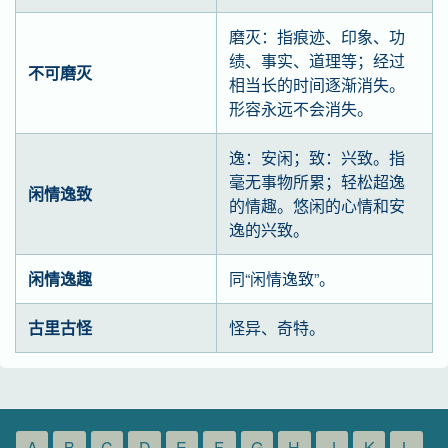
磨灭：指痕迹、印象、功
绩、事实、道理等；经过
不可磨灭
相当长的时间逐渐消失。
形容永远不会消失。
逸：安闲；致：兴致。指
毫无事物所累；轻松超逸
闲情逸致
的情趣。悠闲的心情和安
逸的兴致。
闲情逸趣
同“闲情逸致”。
古里古怪
怪异、奇特。
A
B
C
D
E
F
G
H
J
K
L