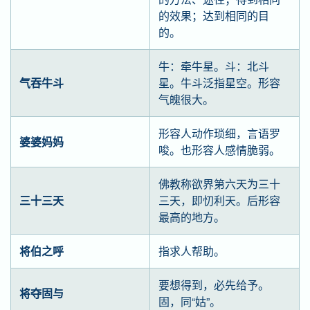
的效果；达到相同的目
的。
牛：牵牛星。斗：北斗
气吞牛斗
星。牛斗泛指星空。形容
气魄很大。
形容人动作琐细，言语罗
婆婆妈妈
唆。也形容人感情脆弱。
佛教称欲界第六天为三十
三十三天
三天，即忉利天。后形容
最高的地方。
将伯之呼
指求人帮助。
要想得到，必先给予。
将夺固与
固，同“姑”。