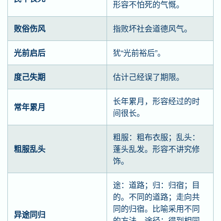
形容不怕死的气慨。
败俗伤风
指败坏社会道德风气。
光前启后
犹“光前裕后”。
度己失期
估计己经误了期限。
长年累月，形容经过的时
常年累月
间很长。
粗服：粗布衣服；乱头：
粗服乱头
蓬头乱发。形容不讲究修
饰。
途：道路；归：归宿；目
的。不同的道路；走向共
同的归宿。比喻采用不同
异途同归
的方法、途径；得到相同