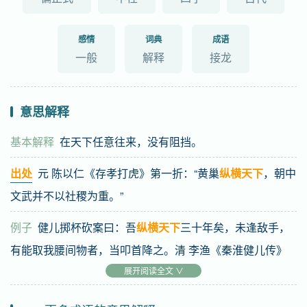
感情
词典
成语
一般
解释
接龙
意思解释
基本解释
在天下任意往来，没有阻挡。
出处
元 陈以仁《存孝打虎》第一折：“黄巢
纵横天下
，朝中
文武并不以社稷为重。”
例子
健儿掷杯砍案曰：吾
纵横天下
三十年矣，未逢敌手，
有能取我腰间物者，当叩首降之。清 李渔《秦淮健儿传》
展开阅读全文 ∨
基础信息