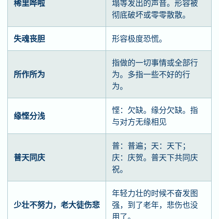
稀里哗啦
塌等发出的声音。形容被
彻底破坏或零零散散。
失魂丧胆
形容极度恐慌。
指做的一切事情或全部行
所作所为
为。多指一些不好的行
为。
悭：欠缺。缘分欠缺。指
缘悭分浅
与对方无缘相见
普：普遍；天：天下；
普天同庆
庆：庆贺。普天下共同庆
祝。
年轻力壮的时候不奋发图
少壮不努力，老大徒伤悲
强，到了老年，悲伤也没
用了。