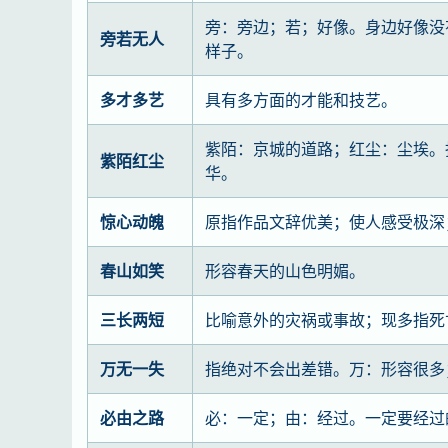
旁：旁边；若；好像。身边好像没
旁若无人
样子。
多才多艺
具有多方面的才能和技艺。
紫陌：京城的道路；红尘：尘埃。
紫陌红尘
华。
惊心动魄
原指作品文辞优美；使人感受极深
春山如笑
形容春天的山色明媚。
三长两短
比喻意外的灾祸或事故；现多指死
万无一失
指绝对不会出差错。万：形容很多
必由之路
必：一定；由：经过。一定要经过