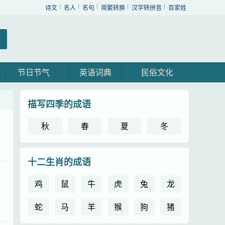
诗文
名人
名句
简繁转换
汉字转拼音
百家姓
节日节气
英语词典
民俗文化
描写四季的成语
秋
春
夏
冬
十二生肖的成语
鸡
鼠
牛
虎
兔
龙
蛇
马
羊
猴
狗
猪