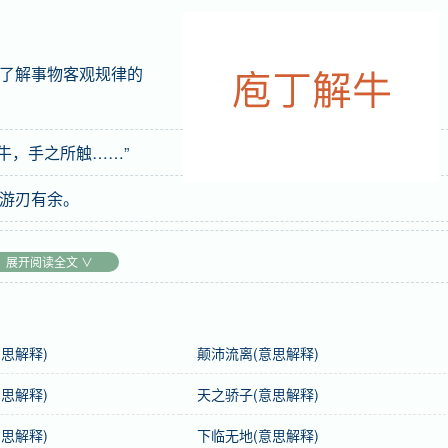
了解事物客观规律的
牛，手之所触……”
游刃有余。
展开阅读全文 ∨
思解释)
颠沛流离(意思解释)
思解释)
天之骄子(意思解释)
思解释)
下临无地(意思解释)