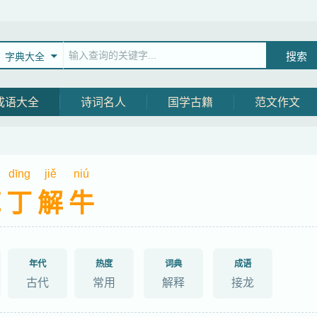
字典大全
成语大全
诗词名人
国学古籍
范文作文
dīng
jiě
niú
庖丁解牛
年代
热度
词典
成语
古代
常用
解释
接龙