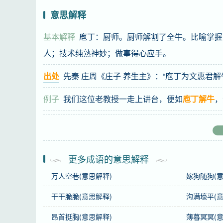
意思解释
基本解释
庖丁：厨师。厨师解割了全牛。比喻掌握
人；技术纯熟神妙；做事得心应手。
出处
先秦 庄周《庄子 养生主》：“庖丁为文惠君解
例子
我们这位老教授一走上讲台，便如
庖丁解牛
，
基础信息
拼音
páo dīng jiě niú
更多成语的意思解释
万人空巷(意思解释)
嫁狗随狗(意
注音
ㄆㄠˊ ㄉ一ㄥ ㄐ一ㄝˇ ㄋ一ㄡˊ
干干脆脆(意思解释)
沟满壕平(意
正音
“庖”，不能读作“pāo”、“bāo”。
昂首挺胸(意思解释)
薄暮冥冥(意