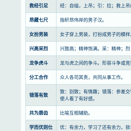
救经引足
经：自缢，上吊；引：拉；救上吊
昂藏七尺
指轩昂伟岸的男子汉。
女扮男装
女子穿上男装，打扮成男子的模样
兴高采烈
兴致高；精神饱满。采：精神；烈
龙争虎斗
龙与虎之间的争斗。形容斗争或竞
分工合作
众人各司其责，共同从事工作。
致：别致；有情趣；错落：参差交
错落有致
使人看了有好感。
共为唇齿
比喻互相辅助。
学而优则仕
优：有余力，学习了还有余力，就