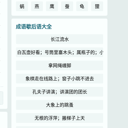
蜗
燕
鹰
蚕
龟
狸
成语歇后语大全
长江流水
白瓦壶好看；号筒里塞木头；属瓶子的；小和尚念经
拿网绳缠脚
象棋走在线路上；窗子小跳不进去
孔夫子讲演；讲演团的团长
大象上的跳蚤
无根的浮萍；搬梯子上天