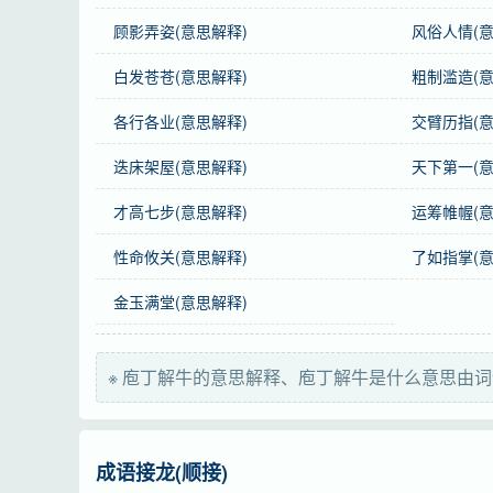
感情
庖丁解牛
是褒义词。
顾影弄姿(意思解释)
风俗人情(意
用法
主谓式；作宾语、定语；含褒义，常与游刃有
白发苍苍(意思解释)
粗制滥造(意
辨形
“庖”，不能写作“疱”。
各行各业(意思解释)
交臂历指(意
近义词
得心应手、左右逢源、如臂使指
迭床架屋(意思解释)
天下第一(意
英语
dismember an ox as skillfully as a cook
才高七步(意思解释)
运筹帷幄(意
性命攸关(意思解释)
了如指掌(意
字义分解
金玉满堂(意思解释)
páo
dīng zhēng
jiě jiè xiè
庖
丁
解
※ 庖丁解牛的意思解释、庖丁解牛是什么意思由词
成语接龙(顺接)