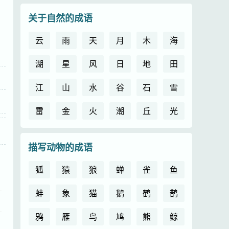
关于自然的成语
云
雨
天
月
木
海
湖
星
风
日
地
田
江
山
水
谷
石
雪
雷
金
火
潮
丘
光
描写动物的成语
狐
猿
狼
蝉
雀
鱼
蚌
象
猫
鹅
鹤
鹊
鸦
雁
鸟
鸠
熊
鲸