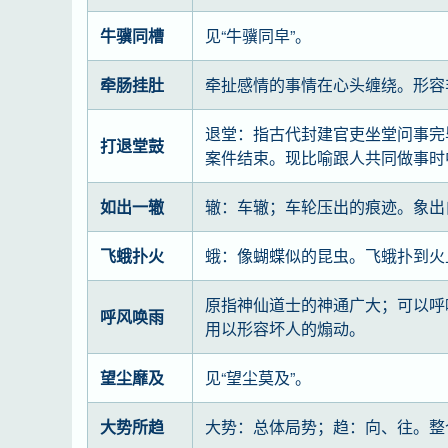
牛骥同槽
见“牛骥同皁”。
牵肠挂肚
牵扯感情的事情在心头缠绕。形容
退堂：指古代封建官吏坐堂问事完
打退堂鼓
案件结束。现比喻跟人共同做事时
如出一辙
辙：车辙；车轮压出的痕迹。象出
飞蛾扑火
蛾：像蝴蝶似的昆虫。飞蛾扑到火
原指神仙道士的神通广大；可以呼
呼风唤雨
用以形容坏人的煽动。
望尘靡及
见“望尘莫及”。
大势所趋
大势：总体局势；趋：向、往。整