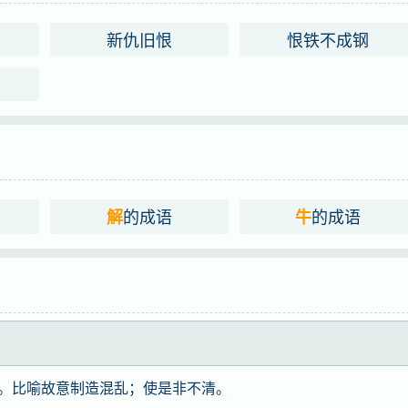
新仇旧恨
恨铁不成钢
的成语
的成语
解
牛
。比喻故意制造混乱；使是非不清。