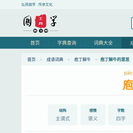
弘扬国学 · 传承文化
首页
字典查询
词典大全
首页
成语词典
庖丁解牛
庖丁解牛的意思
páo
结构
感情
字数
主谓式
褒义
四字