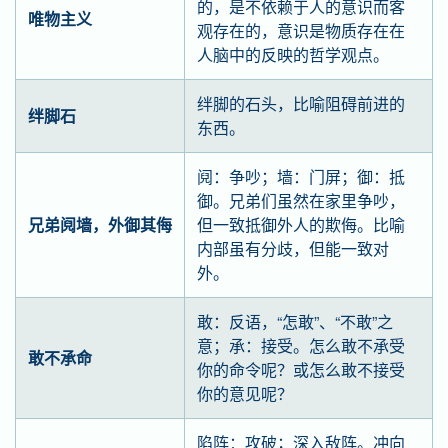
的，是不依赖于人的意识而客
唯物主义
观存在的，意识是物质存在在
人脑中的反映的哲学观点。
绊脚的石头，比喻阻碍前进的
绊脚石
东西。
阋：争吵；墙：门屏；御：抵
御。兄弟们虽然在家里争吵，
兄弟阋墙，外御其侮
但一致抵御外人的欺侮。比喻
内部虽有分歧，但能一致对
外。
敢：反语，“怎敢”、“不敢”之
意；承：接受。怎么敢不承受
敢不承命
你的命令呢？或怎么敢不接受
你的意见呢？
陷阵：攻破；深入敌阵。冲向