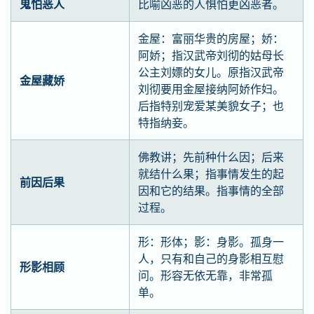
鬼怕恶人
比喻凶恶的人惧怕更凶恶者。
金屋：富丽华贵的房屋；娇：
阿娇；指汉武帝刘彻的姑母长
公主刘嫖的女儿。原指汉武帝
金屋藏娇
刘彻要用金屋接纳阿娇作妇。
后指特别宠爱某美貌女子；也
特指纳妾。
佛教讲；先前种什么因；后来
就结什么果；指事情发生的起
前因后果
因和它的结果。指事情的全部
过程。
形：形体；影：身影。孤身一
人，只有和自己的身影相互慰
形影相顾
问。形容无依无靠，非常孤
单。