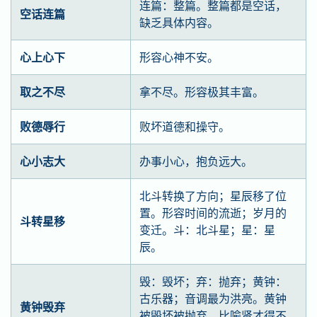
连篇：整篇。整篇都是空话，
空话连篇
缺乏具体内容。
心上心下
形容心神不安。
取之不尽
拿不尽。形容极其丰富。
败德辱行
败坏道德和操守。
心小志大
办事小心，抱负远大。
北斗转换了方向；星辰移了位
置。形容时间的流逝；岁月的
斗转星移
变迁。斗：北斗星；星：星
辰。
毁：毁坏；弃：抛弃；黄钟：
古乐器；音调最为洪亮。黄钟
黄钟毁弃
被毁坏被抛弃。比喻贤才得不