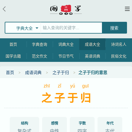
字典大全
首页
字典查询
词典大全
成语大全
诗词名人
国学古籍
范文作文
节日节气
英语词典
民俗文化
首页
成语词典
之子于归
之子于归的意思
zhī
zǐ
yú
guī
之子于归
结构
感情
字数
年代
复杂式
中性
四字
古代