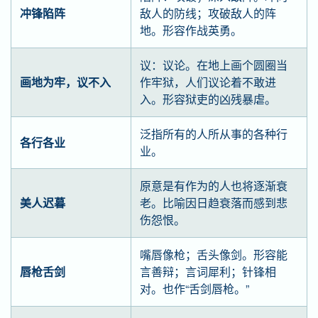
冲锋陷阵
敌人的防线；攻破敌人的阵
地。形容作战英勇。
议：议论。在地上画个圆圈当
画地为牢，议不入
作牢狱，人们议论着不敢进
入。形容狱吏的凶残暴虐。
泛指所有的人所从事的各种行
各行各业
业。
原意是有作为的人也将逐渐衰
美人迟暮
老。比喻因日趋衰落而感到悲
伤怨恨。
嘴唇像枪；舌头像剑。形容能
唇枪舌剑
言善辩；言词犀利；针锋相
对。也作“舌剑唇枪。”