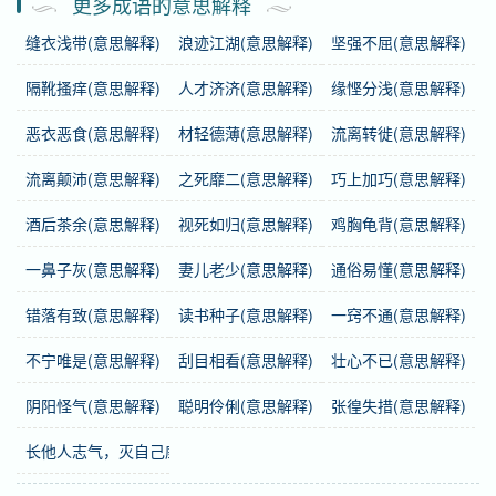
更多成语的意思解释
注音
ㄓ ㄗˇ ㄩˊ ㄍㄨㄟ
缝衣浅带(意思解释)
浪迹江湖(意思解释)
坚强不屈(意思解释)
感情
之子于归
是中性词。
隔靴搔痒(意思解释)
人才济济(意思解释)
缘悭分浅(意思解释)
用法
作宾语、定语；用于书面语。
恶衣恶食(意思解释)
材轻德薄(意思解释)
流离转徙(意思解释)
流离颠沛(意思解释)
之死靡二(意思解释)
巧上加巧(意思解释)
字义分解
酒后茶余(意思解释)
视死如归(意思解释)
鸡胸龟背(意思解释)
zhī
zǐ
yú
guī
一鼻子灰(意思解释)
妻儿老少(意思解释)
通俗易懂(意思解释)
之
子
于
归
错落有致(意思解释)
读书种子(意思解释)
一窍不通(意思解释)
不宁唯是(意思解释)
刮目相看(意思解释)
壮心不已(意思解释)
阴阳怪气(意思解释)
聪明伶俐(意思解释)
张徨失措(意思解释)
长他人志气，灭自己威风(意思解释)