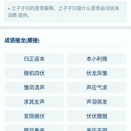
※ 之子于归的意思解释、之子于归是什么意思由词说海
词典 提供。
成语接龙(顺接)
归正返本
本小利微
微机四伏
伏龙凤雏
雏凤清声
声应气求
求其友声
声泪俱发
发隐摘伏
伏伏腊腊
腊尽春来
来历不明