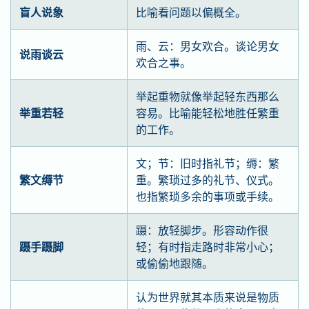
盲人说象
比喻看问题以偏概全。
雨、云：男女欢合。谈论男女
说雨谈云
欢合之事。
举起重物就像举起轻东西那么
举重若轻
容易。比喻能轻松地胜任繁重
的工作。
文；节：旧时指礼节；缛：繁
繁文缛节
重。繁琐过多的礼节、仪式。
也指繁琐多余的事项或手续。
蹑：放轻脚步。形容动作很
蹑手蹑脚
轻；有时指走路时非常小心；
或偷偷地跟随。
认为世界就其本质来说是物质