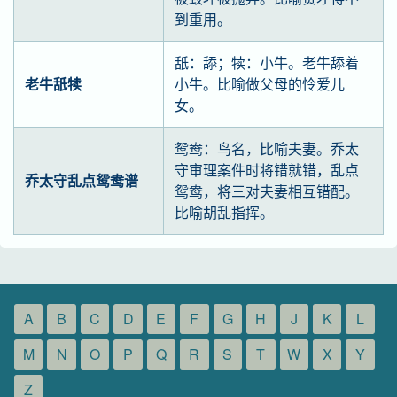
到重用。
舐：舔；犊：小牛。老牛舔着
老牛舐犊
小牛。比喻做父母的怜爱儿
女。
鸳鸯：鸟名，比喻夫妻。乔太
守审理案件时将错就错，乱点
乔太守乱点鸳鸯谱
鸳鸯，将三对夫妻相互错配。
比喻胡乱指挥。
A
B
C
D
E
F
G
H
J
K
L
M
N
O
P
Q
R
S
T
W
X
Y
Z