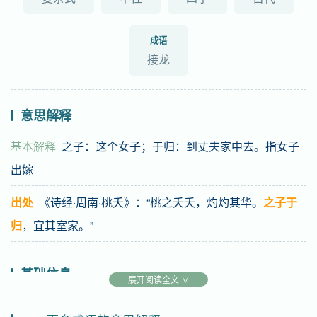
成语
接龙
意思解释
基本解释
之子：这个女子；于归：到丈夫家中去。指女子
出嫁
出处
《诗经·周南·桃夭》：“桃之夭夭，灼灼其华。
之子于
归
，宜其室家。”
基础信息
展开阅读全文 ∨
拼音
zhī zǐ yú guī