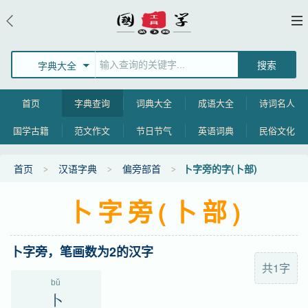
字典大全
首页
字典查询
词典大全
成语大全
诗词名人
国学古籍
范文作文
节日节气
英语词典
民俗文化
首页
汉语字典
偏旁部首
卜字旁的字(卜部)
卜字旁(卜部)
卜字旁，笔画数为2的汉字
共1字
bǔ
卜