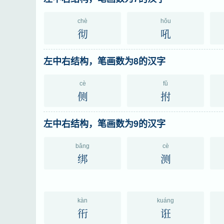
chè
hǒu
彻
吼
左中右结构，笔画数为8的汉字
cè
fǔ
侧
拊
左中右结构，笔画数为9的汉字
bǎng
cè
绑
测
kàn
kuáng
衎
诳