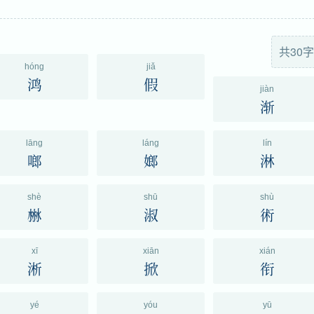
共30字
hóng
jiǎ
鸿
假
jiàn
渐
lāng
láng
lín
啷
嫏
淋
shè
shū
shù
㴇
淑
術
xī
xiān
xián
淅
掀
衔
yé
yóu
yū