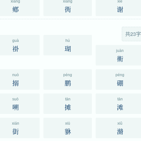
xiāng
xiàng
xiè
鄕
衖
谢
共23字
guà
hú
褂
瑚
juàn
䡓
nuò
péng
péng
搦
鹏
硼
suō
tān
tān
嗍
摊
滩
xián
xiū
xiǔ
衘
貅
滫