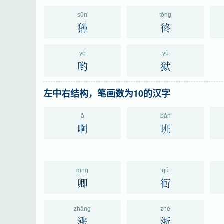
sūn
tóng
狲
㣠
yō
yù
哟
狱
左中右结构，笔画数为10的汉字
ā
bān
啊
班
qīng
qú
卿
衐
zhǎng
zhè
涨
浙