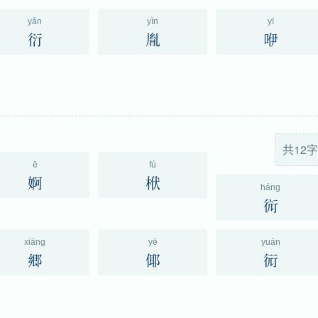
yǎn
yìn
yī
衍
胤
咿
共12字
ē
fú
婀
栿
háng
䘕
xiāng
yē
yuàn
郷
倻
衏