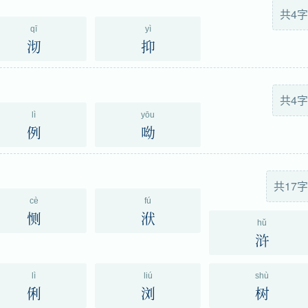
共4字
qī
yì
沏
抑
共4字
lì
yōu
例
呦
共17字
cè
fú
恻
洑
hǔ
浒
lì
liú
shù
俐
浏
树