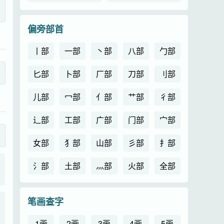
偏旁部首
丨部
一部
丶部
八部
勹部
匕部
卜部
厂部
刀部
刂部
儿部
冖部
亻部
艹部
彳部
辶部
工部
广部
门部
宀部
女部
犭部
山部
彡部
扌部
氵部
土部
灬部
火部
全部
笔画查字
1画
2画
3画
4画
5画