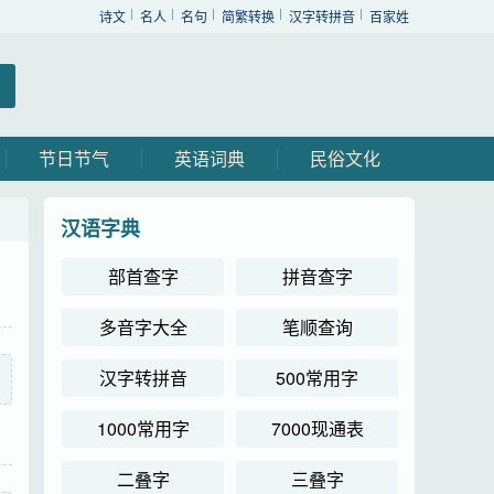
诗文
名人
名句
简繁转换
汉字转拼音
百家姓
节日节气
英语词典
民俗文化
汉语字典
部首查字
拼音查字
多音字大全
笔顺查询
汉字转拼音
500常用字
1000常用字
7000现通表
二叠字
三叠字