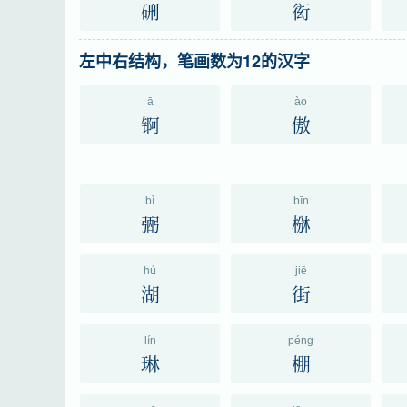
硎
衒
左中右结构，笔画数为12的汉字
ā
ào
锕
傲
bì
bīn
弻
椕
hú
jiē
湖
街
lín
péng
琳
棚