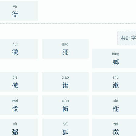
yá
衙
共21字
huī
jiào
幑
嘂
láng
螂
piē
qiāo
shù
撇
锹
漱
wéi
xián
xiè
㣲
銜
榭
yǔ
yù
zhǐ
㣃
獄
徴