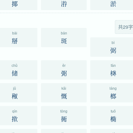
揶
㳺
淤
共29字
bāi
bān
掰
斑
bì
弼
chǔ
ěr
fán
储
㢽
棥
jǔ
kǎi
láng
䅓
慨
榔
qìn
tòng
tuǒ
揿
衕
椭