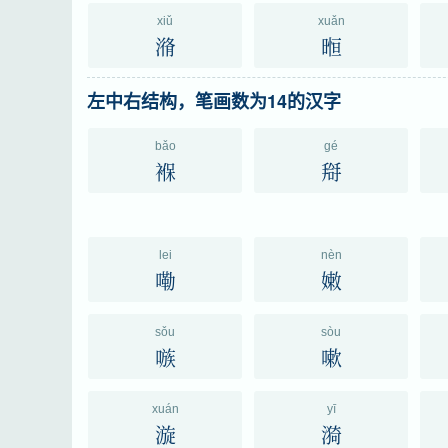
xiǔ
xuǎn
潃
暅
左中右结构，笔画数为14的汉字
bǎo
gé
褓
搿
lei
nèn
嘞
嫩
sǒu
sòu
嗾
嗽
xuán
yī
漩
漪