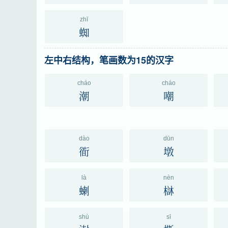
zhī
蜘
左中右结构，笔画数为15的汉字
cháo
cháo
潮
嘲
dào
dūn
衜
墩
là
nèn
蝲
㯎
shù
sī