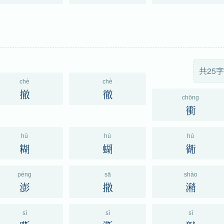
共25字
chè
chè
撤
徹
chōng
衝
hū
hú
hú
糊
蝴
衚
péng
sā
shào
澎
撒
潲
sī
sī
sī