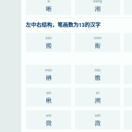
xī
xiāng
晰
湘
左中右结构，笔画数为13的汉字
bān
chén
搬
䚘
máo
nǎo
楙
嫐
qiū
sù
楸
溯
wēi
wēi
微
溦