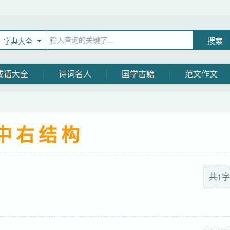
字典大全
成语大全
诗词名人
国学古籍
范文作文
中右结构
共1字