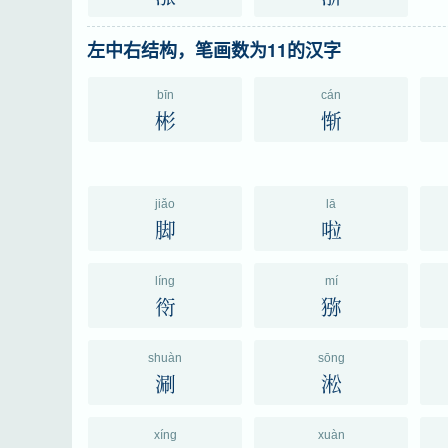
左中右结构，笔画数为11的汉字
bīn
cán
彬
惭
jiǎo
lā
脚
啦
líng
mí
衑
猕
shuàn
sōng
涮
淞
xíng
xuàn