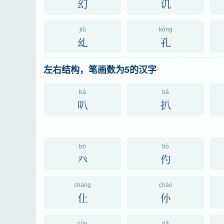
幻
讥
jiǔ
kǒng
乣
孔
左右结构，笔画数为5的汉字
bā
bā
叭
扒
bō
bó
癶
仢
cháng
chào
仩
仦
cǔn
dǎ