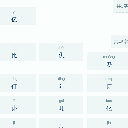
共3字
yì
亿
共46字
bǐ
chóu
比
仇
chuāng
刅
dīng
dīng
dìng
仃
䦺
订
fù
gài
huà
讣
乢
化
jǐ
jì
jǐn