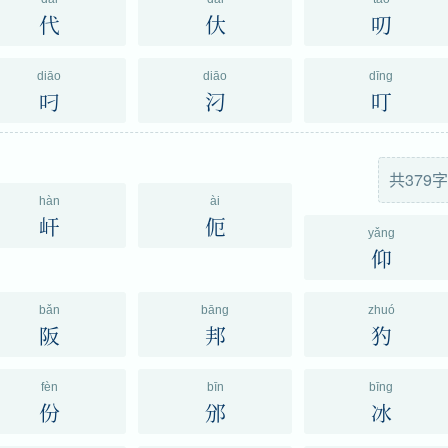
代
㐲
叨
diāo
diāo
dīng
叼
汈
叮
共379字
hàn
ài
屽
伌
yǎng
仰
bǎn
bāng
zhuó
阪
邦
犳
fèn
bīn
bīng
份
邠
冰