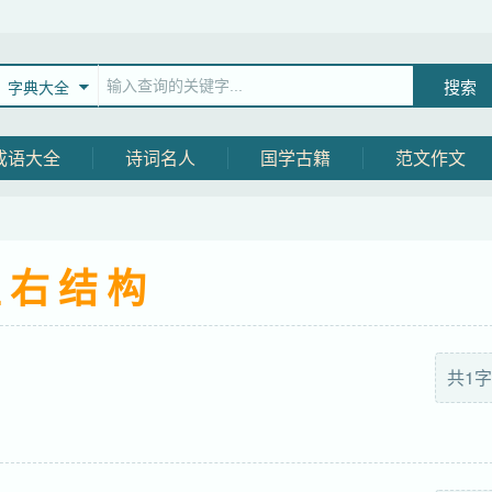
字典大全
成语大全
诗词名人
国学古籍
范文作文
左右结构
共1字