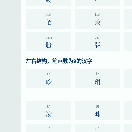
bǎi
bài
佰
败
bān
bǎn
肦
版
左右结构，笔画数为9的汉字
ān
án
峖
玵
àn
ǎi
洝
昹
bá
bá