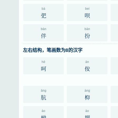
bà
bei
弝
呗
bàn
bàn
伴
扮
左右结构，笔画数为8的汉字
hē
ān
呵
侒
āng
àng
肮
枊
ào
ào
岰
垇