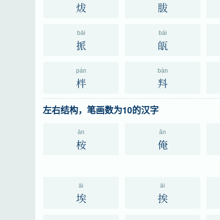
炦
胈
bāi
bái
挀
㼟
pán
bàn
柈
㪵
左右结构，笔画数为10的汉字
ān
ǎn
桉
俺
āi
āi
埃
挨