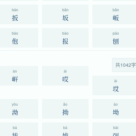
bān
bǎn
bǎn
扳
坂
岅
bāo
bào
páo
佨
报
刨
共1042字
àn
āi
㟁
哎
ài
㘷
yōu
ǎo
ào
泑
拗
坳
bá
bá
bāi
拔
妭
㓦