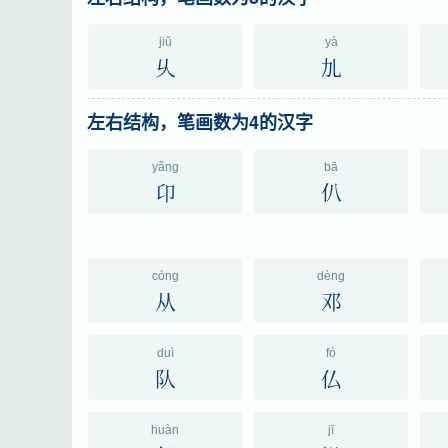
jiǔ
yà
乆
劜
左右结构，笔画数为4的汉字
yǎng
bā
卬
仈
cóng
dèng
从
邓
duì
fó
队
仏
huàn
jī