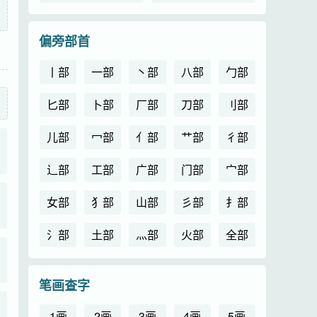
偏旁部首
丨部
一部
丶部
八部
勹部
匕部
卜部
厂部
刀部
刂部
儿部
冖部
亻部
艹部
彳部
辶部
工部
广部
门部
宀部
女部
犭部
山部
彡部
扌部
氵部
土部
灬部
火部
全部
笔画查字
1画
2画
3画
4画
5画