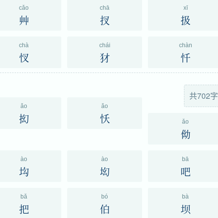
cǎo
chā
xī
艸
扠
扱
chà
chái
chàn
㣾
犲
忏
共702字
ǎo
ǎo
抝
㤇
ǎo
㑃
ào
ào
bā
㘬
㘭
吧
bǎ
bó
bà
把
伯
坝