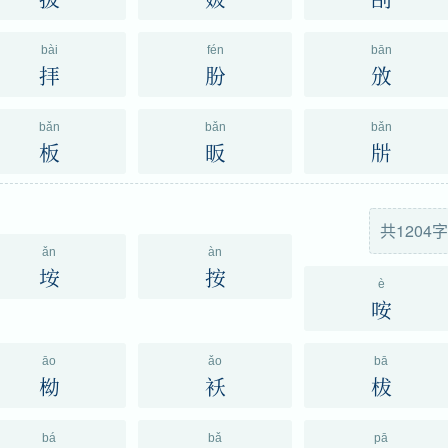
bài
fén
bān
拝
朌
攽
bǎn
bǎn
bǎn
板
昄
㸞
共1204字
ǎn
àn
垵
按
è
咹
āo
ǎo
bā
柪
袄
柭
bá
bǎ
pā