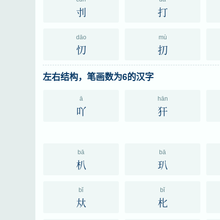
刌
打
dāo
mù
忉
㧅
左右结构，笔画数为6的汉字
ā
hān
吖
犴
bā
bā
朳
玐
bǐ
bǐ
夶
朼