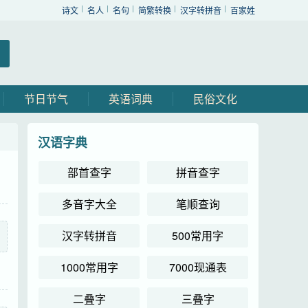
诗文
名人
名句
简繁转换
汉字转拼音
百家姓
节日节气
英语词典
民俗文化
汉语字典
部首查字
拼音查字
多音字大全
笔顺查询
汉字转拼音
500常用字
1000常用字
7000现通表
二叠字
三叠字