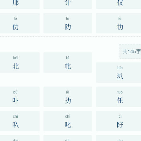
䢳
计
仅
lè
lè
lè
仂
阞
㔹
共145字
běi
bǐ
北
㠲
bīn
汃
bǔ
lè
tuō
卟
扐
仛
chǐ
chì
cì
叺
叱
䦻
dài
dài
tāo