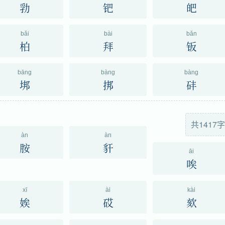
㔜
钯
皅
bǎi
bài
bǎn
柏
拜
钣
bāng
bàng
bàng
垹
挷
䂜
共1417字
àn
àn
胺
豻
āi
唉
xī
ài
kài
娭
砹
欬