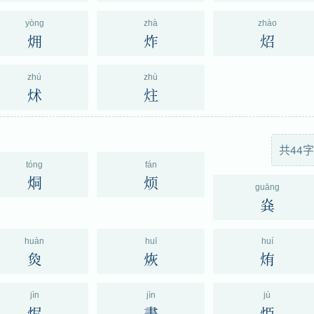
yòng
zhà
zhào
㶲
炸
炤
zhú
zhù
炢
炷
共44字
tóng
fán
烔
烦
guāng
烡
huàn
huī
huí
烉
烣
烠
jìn
jìn
jù
烬
㶳
烥