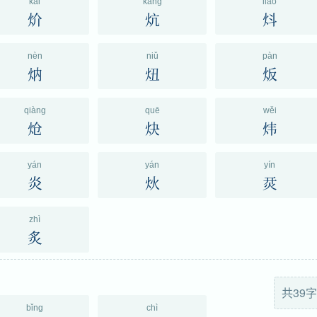
kài
kàng
liào
炌
炕
炓
nèn
niǔ
pàn
㶧
炄
炍
qiàng
quē
wěi
炝
炔
炜
yán
yán
yín
炎
炏
烎
zhì
炙
共39字
bǐng
chì