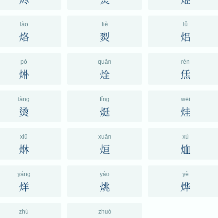
lào
liè
lǚ
烙
烮
焒
pò
quǎn
rèn
烞
烇
㶵
tàng
tǐng
wēi
烫
烶
烓
xiū
xuǎn
xù
烌
烜
烅
yáng
yáo
yè
烊
烑
烨
zhú
zhuó