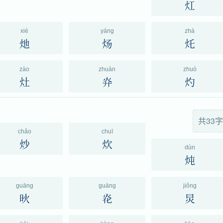
灴
xiè
yáng
zhà
灺
炀
灹
zào
zhuàn
zhuó
灶
灷
灼
共33字
chǎo
chuī
炒
炊
dùn
炖
guāng
guāng
jiǒng
炚
炛
炅