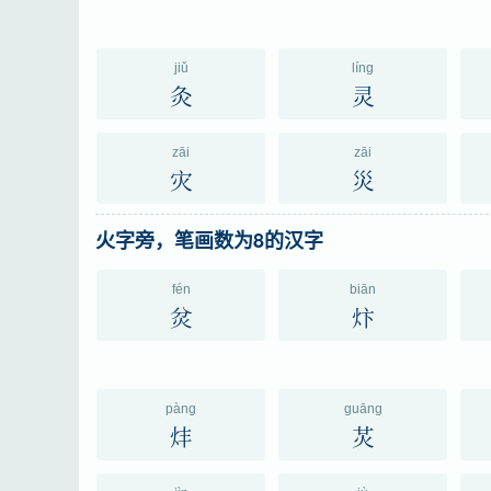
jiǔ
líng
灸
灵
zāi
zāi
灾
災
火字旁，笔画数为8的汉字
fén
biān
炃
炞
pàng
guāng
炐
炗