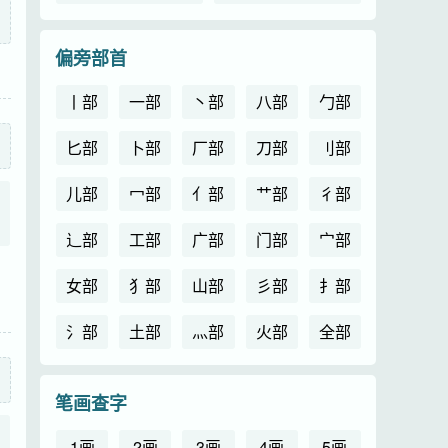
偏旁部首
丨部
一部
丶部
八部
勹部
匕部
卜部
厂部
刀部
刂部
儿部
冖部
亻部
艹部
彳部
辶部
工部
广部
门部
宀部
女部
犭部
山部
彡部
扌部
氵部
土部
灬部
火部
全部
笔画查字
1画
2画
3画
4画
5画