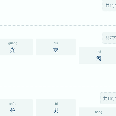
共1字
共7字
guāng
huī
灮
灰
huī
灳
共15字
chǎo
chì
㶤
灻
hōng