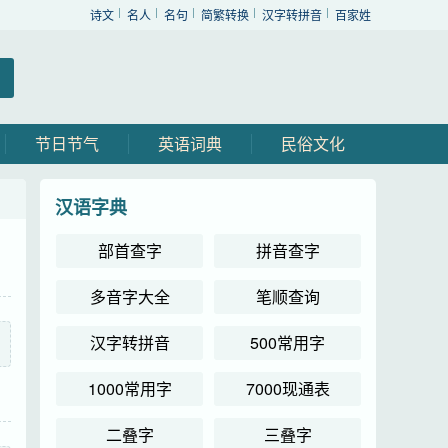
诗文
名人
名句
简繁转换
汉字转拼音
百家姓
节日节气
英语词典
民俗文化
汉语字典
部首查字
拼音查字
多音字大全
笔顺查询
汉字转拼音
500常用字
1000常用字
7000现通表
二叠字
三叠字