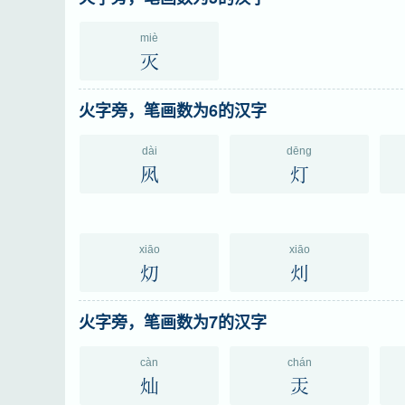
miè
灭
火字旁，笔画数为6的汉字
dài
dēng
㶡
灯
xiāo
xiāo
灱
灲
火字旁，笔画数为7的汉字
càn
chán
灿
㶣