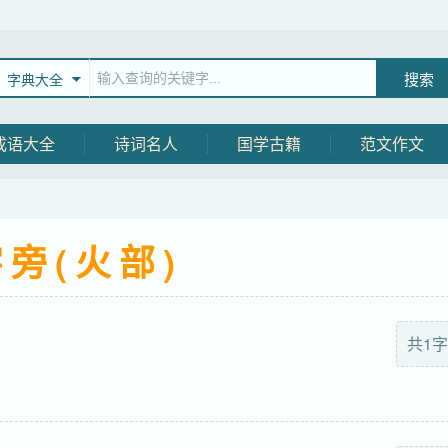
字典大全
成语大全
诗词名人
国学古籍
范文作文
旁(火部)
共1字