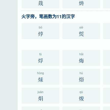
烖
烐
火字旁，笔画数为11的汉字
bó
xiè
㶿
烲
fú
hǎi
烰
烸
hòng
hú
㶹
焀
juān
qū
焆
焌