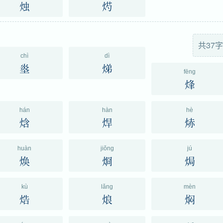
烛
烵
共37字
chì
dì
烾
焍
fēng
烽
hán
hàn
hè
焓
焊
焃
huàn
jiǒng
jú
焕
烱
焗
kù
lǎng
mèn
焅
烺
焖