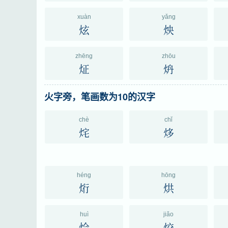
xuàn
yǎng
炫
炴
zhēng
zhōu
炡
炿
火字旁，笔画数为10的汉字
chè
chǐ
烢
㶴
héng
hōng
烆
烘
huì
jiǎo
烩
烄