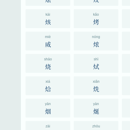
kài
kǎo
烗
烤
miè
nóng
烕
㶶
shāo
shì
烧
烒
xiá
xiǎn
烚
烍
yān
yàn
烟
烻
zāi
zhōu