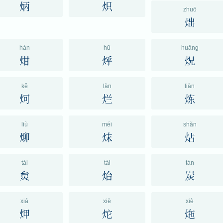
炳
炽
zhuō
炪
hán
hū
huǎng
㶰
烀
炾
kě
làn
liàn
炣
烂
炼
liù
méi
shǎn
㶯
㶬
炶
tái
tái
tàn
炱
炲
炭
xiá
xiè
xiè
炠
炨
炧