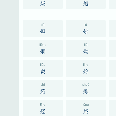
炦
炮
dá
fú
炟
炥
jiǒng
jiù
炯
㶭
liǎo
lìng
㶫
炩
shí
shuò
炻
烁
tīng
tōng
烃
炵