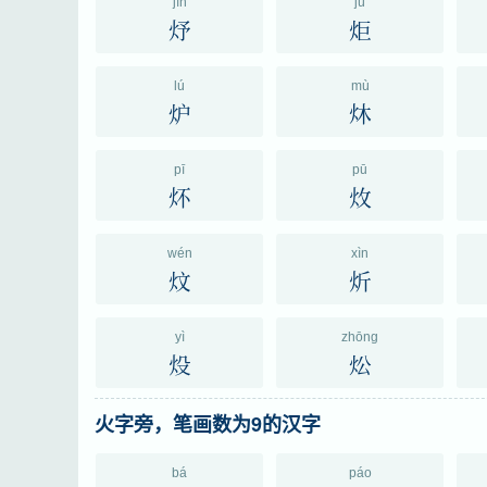
jìn
jù
㶦
炬
lú
mù
炉
炑
pī
pū
炋
炇
wén
xìn
炆
炘
yì
zhōng
炈
炂
火字旁，笔画数为9的汉字
bá
páo