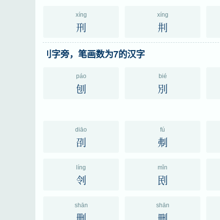
xíng
xíng
刑
㓝
刂字旁，笔画数为7的汉字
páo
bié
刨
別
diāo
fú
刟
刜
líng
mǐn
刢
刡
shān
shān
删
刪