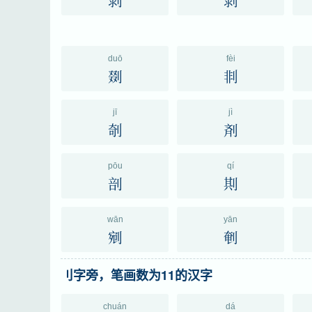
剥
剝
duō
fèi
剟
剕
jī
jì
剞
剤
pōu
qí
剖
剘
wān
yān
剜
剦
刂字旁，笔画数为11的汉字
chuán
dá