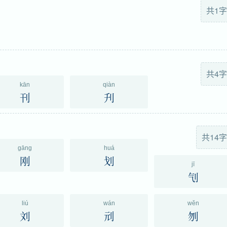
共1字
共4字
kān
qiàn
刊
刋
共14字
gāng
huá
刚
划
jī
刏
liú
wán
wěn
刘
刓
刎