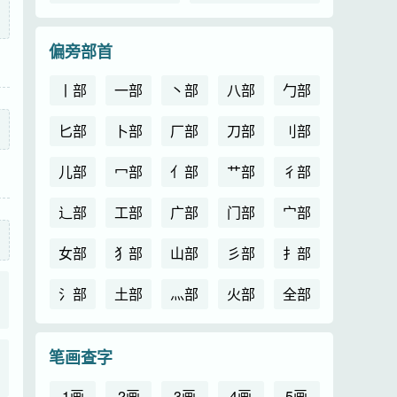
偏旁部首
丨部
一部
丶部
八部
勹部
匕部
卜部
厂部
刀部
刂部
儿部
冖部
亻部
艹部
彳部
辶部
工部
广部
门部
宀部
女部
犭部
山部
彡部
扌部
氵部
土部
灬部
火部
全部
笔画查字
1画
2画
3画
4画
5画