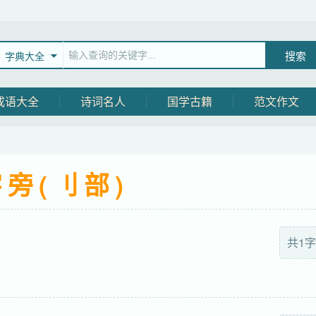
字典大全
成语大全
诗词名人
国学古籍
范文作文
旁(刂部)
共1字