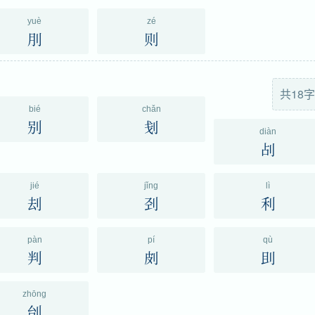
yuè
zé
刖
则
共18字
bié
chǎn
别
刬
diàn
㓠
jié
jǐng
lì
刦
刭
利
pàn
pí
qù
判
㓟
刞
zhōng
刣