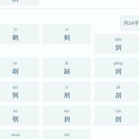
共24字
cì
cì
刺
刾
dào
到
èr
fǔ
gēng
刵
㓡
刯
guì
jì
jié
刿
剂
㓤
kū
kuī
luǒ
刳
刲
剆
shuā
zhì