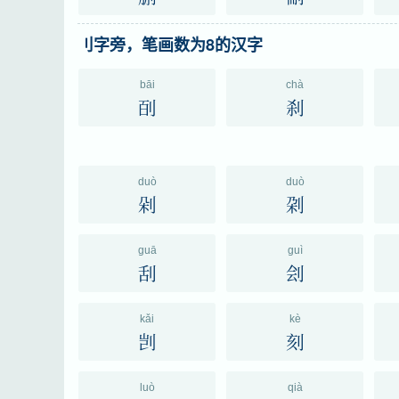
刂字旁，笔画数为8的汉字
bāi
chà
㓦
刹
duò
duò
剁
刴
guā
guì
刮
刽
kǎi
kè
剀
刻
luò
qià