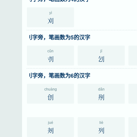
yì
刈
刂字旁，笔画数为5的汉字
cǔn
jī
刌
刉
刂字旁，笔画数为6的汉字
chuàng
dǎn
创
刐
jué
liè
刔
列