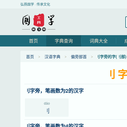
弘扬国学 · 传承文化
首页
字典查询
词典大全
首页
汉语字典
偏旁部首
刂字旁的字(刂部)
刂字
刂字旁，笔画数为2的汉字
dāo
刂
刂字旁，笔画数为4的汉字