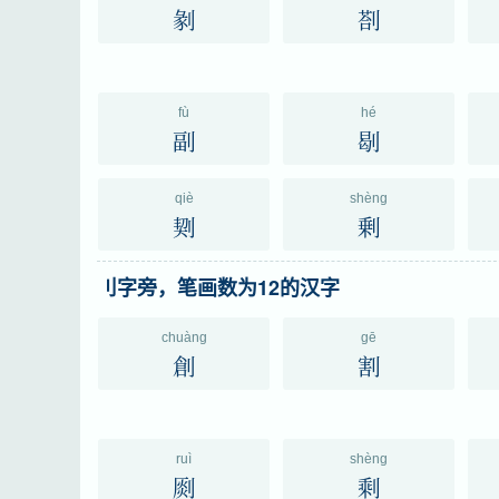
剶
剳
fù
hé
副
㓭
qiè
shèng
㓶
剰
刂字旁，笔画数为12的汉字
chuàng
gē
創
割
ruì
shèng
㓹
剩