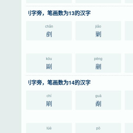
刂字旁，笔画数为13的汉字
chǎn
jiǎo
剷
剿
kōu
pēng
剾
剻
刂字旁，笔画数为14的汉字
chí
guā
㓾
劀
lüè
pō