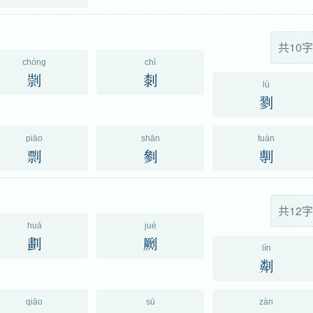
共10字
chóng
chì
㓽
㓼
lù
剹
piāo
shān
tuán
剽
剼
剸
共12字
huá
jué
劃
劂
lín
㔂
qiāo
sù
zàn