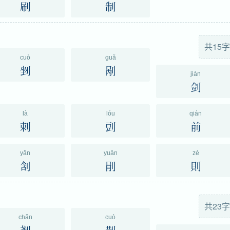
刷
制
共15字
cuò
guǎ
剉
剐
jiàn
剑
là
lóu
qián
剌
剅
前
yǎn
yuān
zé
㓧
剈
則
共23字
chǎn
cuò