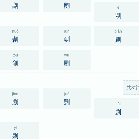
剬
剫
è
㓵
huò
jùn
piàn
剨
㓴
㓲
tóu
wū
㓱
剭
共8字
jiàn
jué
㓺
㓸
kǎi
剴
yì
㓷