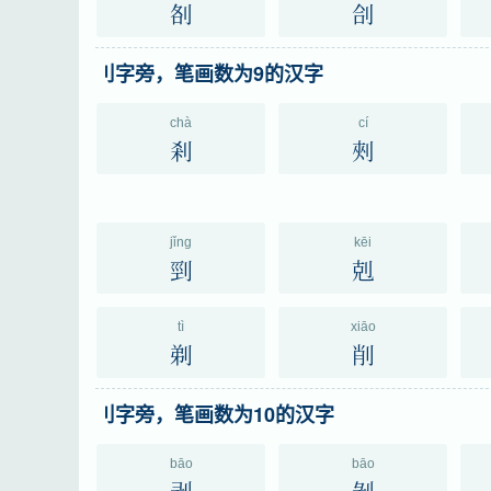
㓢
㓣
刂字旁，笔画数为9的汉字
chà
cí
剎
㓨
jǐng
kēi
剄
剋
tì
xiāo
剃
削
刂字旁，笔画数为10的汉字
bāo
bāo