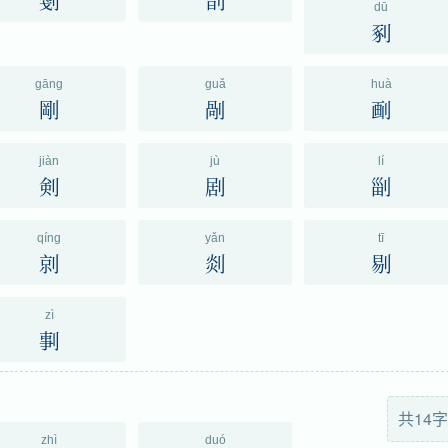
剗
剒
dū
剢
gāng
guǎ
huà
剛
剮
㓰
jiàn
jù
lí
剣
剧
㓯
qíng
yǎn
tī
剠
剡
剔
zì
剚
共14字
zhì
duó