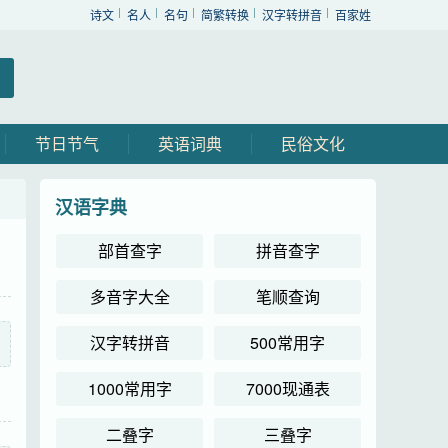
诗文
名人
名句
简繁转换
汉字转拼音
百家姓
节日节气
英语词典
民俗文化
汉语字典
部首查字
拼音查字
多音字大全
笔顺查询
汉字转拼音
500常用字
1000常用字
7000现通表
二叠字
三叠字