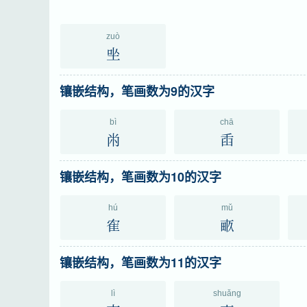
zuò
㘴
镶嵌结构，笔画数为9的汉字
bì
chā
㡀
臿
镶嵌结构，笔画数为10的汉字
hú
mǔ
隺
畞
镶嵌结构，笔画数为11的汉字
lì
shuǎng