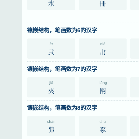
氷
冊
镶嵌结构，笔画数为6的汉字
èr
niè
弐
帇
镶嵌结构，笔画数为7的汉字
jiā
liǎng
夾
㒳
镶嵌结构，笔画数为8的汉字
chǎn
chù
丳
豖