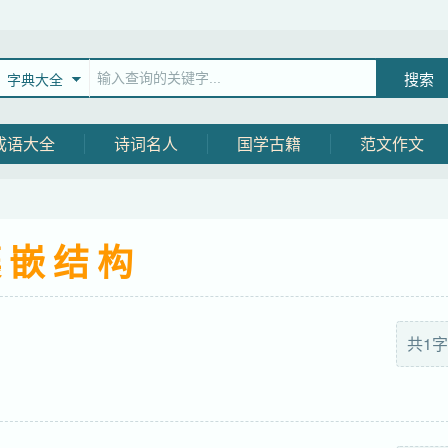
字典大全
成语大全
诗词名人
国学古籍
范文作文
镶嵌结构
共1字