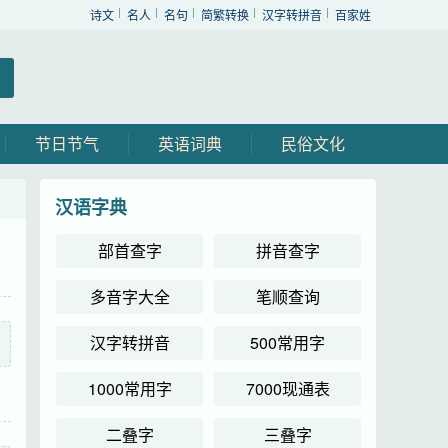
诗文
名人
名句
简繁转换
汉字转拼音
百家姓
节日节气
英语词典
民俗文化
汉语字典
部首查字
拼音查字
多音字大全
笔顺查询
汉字转拼音
500常用字
1000常用字
7000现通表
二叠字
三叠字