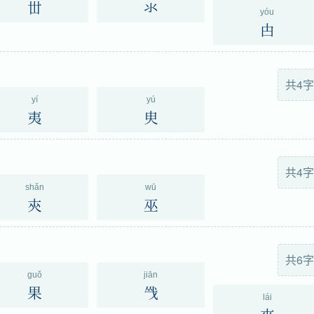
丗
氺
yóu
甴
共4字
yí
yú
夷
㬰
共4字
shǎn
wū
㚒
巫
共6字
guǒ
jiān
果
㦰
lái