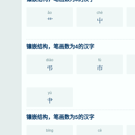
ǎo
chè
艹
屮
镶嵌结构，笔画数为4的汉字
diào
fú
弔
巿
yù
肀
镶嵌结构，笔画数为5的汉字
bīng
cè