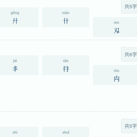
共5字
gǒng
niàn
廾
卄
rèn
刄
共6字
jiè
rǎn
丯
冄
róu
禸
共5字
shì
shuǐ