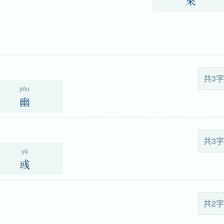
來
共3字
yōu
幽
共3字
yù
彧
共2字