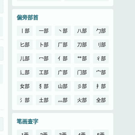
偏旁部首
丨部
一部
丶部
八部
勹部
匕部
卜部
厂部
刀部
刂部
儿部
冖部
亻部
艹部
彳部
辶部
工部
广部
门部
宀部
女部
犭部
山部
彡部
扌部
氵部
土部
灬部
火部
全部
笔画查字
1画
2画
3画
4画
5画