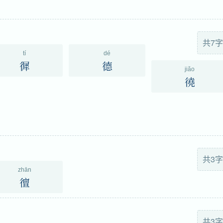
共7字
tí
dé
徲
德
jiǎo
徺
共3字
zhān
㣶
共3字