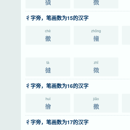
㣱
徴
彳字旁，笔画数为15的汉字
chè
zhǒng
徹
徸
tà
zhǐ
㣵
徵
彳字旁，笔画数为16的汉字
huì
jiǎo
徻
徼
彳字旁，笔画数为17的汉字