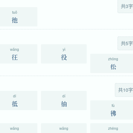
共3字
tuǒ
彵
共5字
wǎng
yì
彺
役
zhōng
彸
共10字
dī
dí
彽
㣙
fù
彿
wǎng
wǎng
zhēng