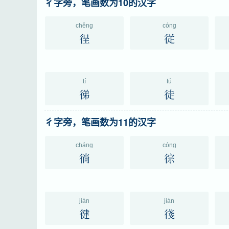
彳字旁，笔画数为10的汉字
chěng
cóng
徎
従
tí
tú
㣢
徒
彳字旁，笔画数为11的汉字
cháng
cóng
徜
徖
jiàn
jiàn
徤
㣤