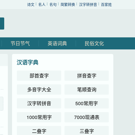
诗文
名人
名句
简繁转换
汉字转拼音
百家姓
节日节气
英语词典
民俗文化
汉语字典
部首查字
拼音查字
多音字大全
笔顺查询
汉字转拼音
500常用字
1000常用字
7000现通表
二叠字
三叠字