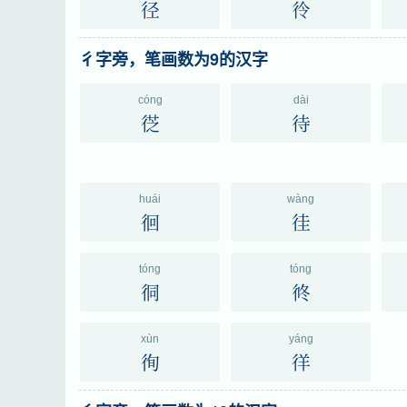
径
彾
彳字旁，笔画数为9的汉字
cóng
dài
徔
待
huái
wàng
徊
徍
tóng
tóng
㣚
㣠
xùn
yáng
徇
徉