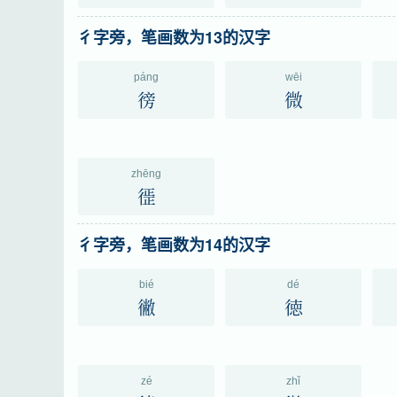
彳字旁，笔画数为13的汉字
páng
wēi
徬
微
zhēng
徰
彳字旁，笔画数为14的汉字
bié
dé
徶
徳
zé
zhǐ