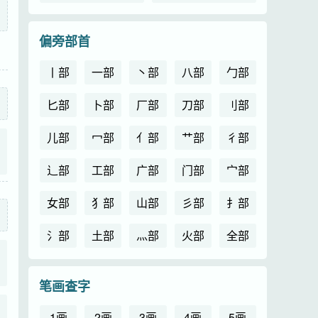
偏旁部首
丨部
一部
丶部
八部
勹部
匕部
卜部
厂部
刀部
刂部
儿部
冖部
亻部
艹部
彳部
辶部
工部
广部
门部
宀部
女部
犭部
山部
彡部
扌部
氵部
土部
灬部
火部
全部
笔画查字
1画
2画
3画
4画
5画