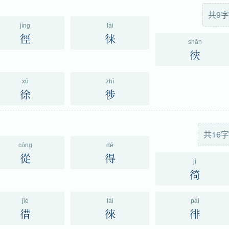
共9字
jìng
lài
徑
徕
shǎn
㣣
xú
zhì
徐
徏
共16字
cóng
dé
從
得
jì
徛
jiè
lái
pái
徣
徠
徘