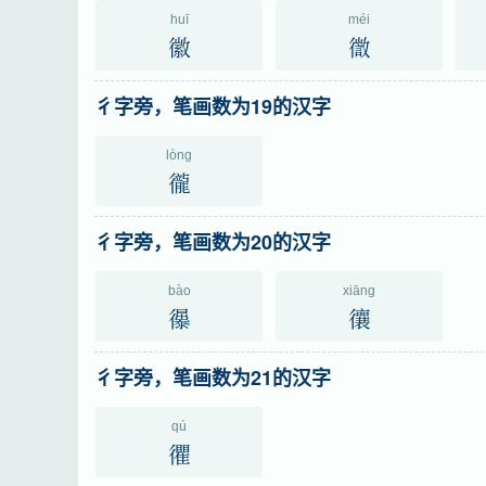
huī
méi
徽
徾
彳字旁，笔画数为19的汉字
lòng
徿
彳字旁，笔画数为20的汉字
bào
xiāng
忁
忀
彳字旁，笔画数为21的汉字
qú
忂