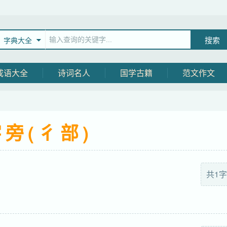
字典大全
成语大全
诗词名人
国学古籍
范文作文
旁(彳部)
共1字