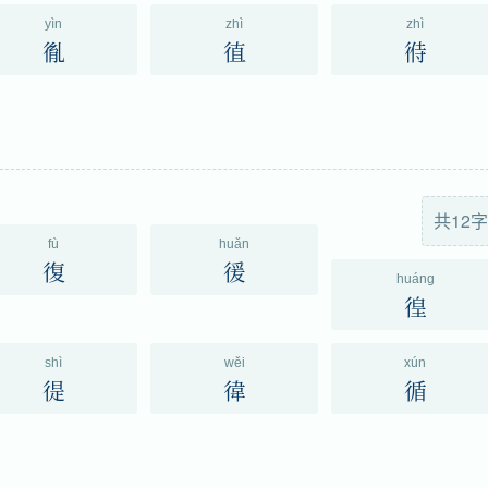
yìn
zhì
zhì
㣧
徝
㣥
共12字
fù
huǎn
復
㣪
huáng
徨
shì
wěi
xún
徥
徫
循