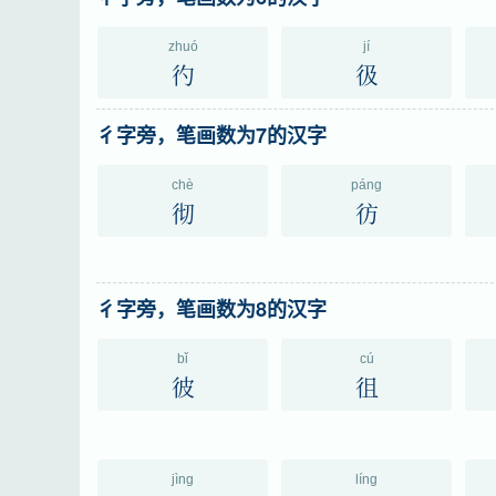
zhuó
jí
彴
彶
彳字旁，笔画数为7的汉字
chè
páng
彻
彷
彳字旁，笔画数为8的汉字
bǐ
cú
彼
徂
jìng
líng