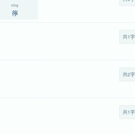
nìng
㣷
共1字
共2字
共1字