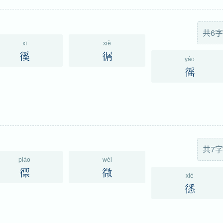
共6字
xī
xiè
徯
㣯
yáo
徭
共7字
piào
wéi
徱
㣲
xiè
㣰