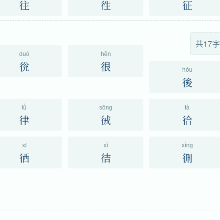
往
徃
征
共17字
duó
hěn
㣞
很
hòu
後
lǜ
sōng
tà
律
㣝
㣛
xī
xì
xíng
徆
㣟
㣜