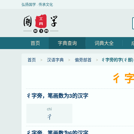
弘扬国学 · 传承文化
首页
字典查询
词典大全
首页
汉语字典
偏旁部首
彳字旁的字(彳部)
彳字
彳字旁，笔画数为3的汉字
chì
彳
彳字旁，笔画数为6的汉字