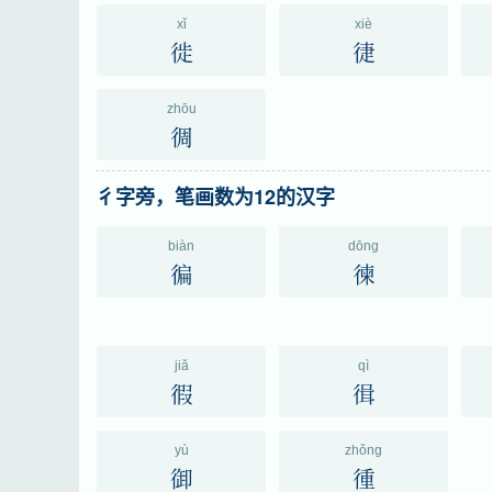
xǐ
xiè
徙
徢
zhōu
徟
彳字旁，笔画数为12的汉字
biàn
dōng
徧
徚
jiǎ
qì
徦
㣬
yù
zhǒng
御
㣫